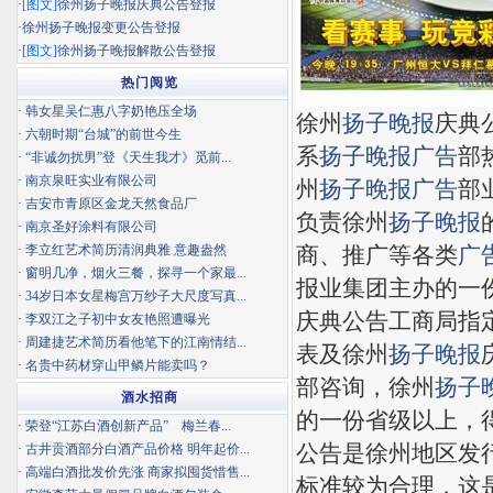
·
[图文]
徐州扬子晚报庆典公告登报
·
徐州扬子晚报变更公告登报
·
[图文]
徐州扬子晚报解散公告登报
热门阅览
·
韩女星吴仁惠八字奶艳压全场
徐州
扬子晚报
庆典
·
六朝时期“台城”的前世今生
系
扬子晚报
广告
部
·
“非诚勿扰男”登《天生我才》觅前...
·
南京泉旺实业有限公司
州
扬子晚报
广告
部
·
吉安市青原区金龙天然食品厂
负责徐州
扬子晚报
·
南京圣好涂料有限公司
·
李立红艺术简历清润典雅 意趣盎然
商、推广等各类
广
·
窗明几净，烟火三餐，探寻一个家最...
报业集团主办的一
·
34岁日本女星梅宫万纱子大尺度写真...
庆典公告工商局指
·
李双江之子初中女友艳照遭曝光
·
周建捷艺术简历看他笔下的江南情结...
表及徐州
扬子晚报
·
名贵中药材穿山甲鳞片能卖吗？
部咨询，徐州
扬子
酒水招商
的一份省级以上，
·
荣登“江苏白酒创新产品” 梅兰春...
公告是徐州地区发
·
古井贡酒部分白酒产品价格 明年起价...
·
高端白酒批发价先涨 商家拟囤货惜售...
标准较为合理，这