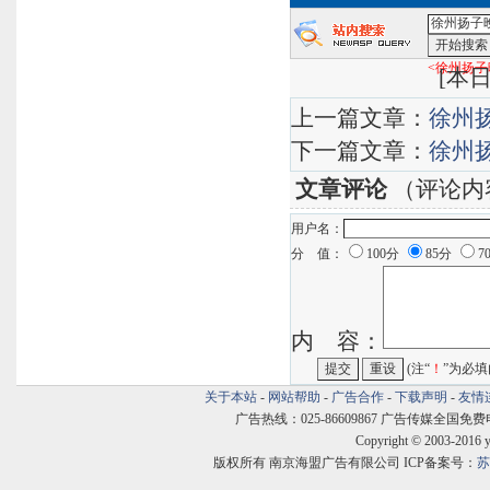
<徐州扬子
[
本日
上一篇文章：
徐州
下一篇文章：
徐州
文章评论
（评论内
用户名：
分 值：
100分
85分
7
内 容：
(注“
！
”为必填
关于本站
-
网站帮助
-
广告合作
-
下载声明
-
友情
广告热线：025-86609867 广告传媒全国免费电话:400
Copyright © 2003-2016 
版权所有 南京海盟广告有限公司 ICP备案号：
苏