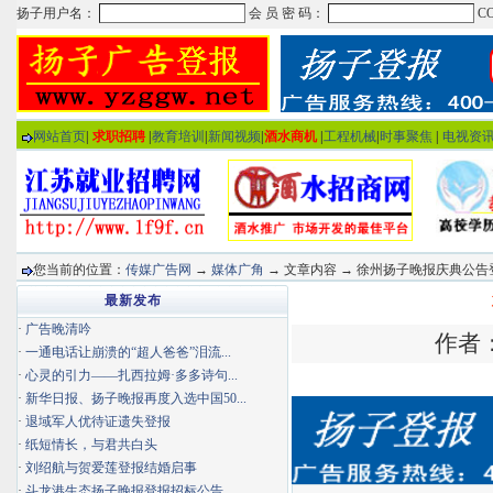
网站首页
|
求职招聘
|
教育培训
|
新闻视频
|
酒水商机
|
工程机械
|
时事聚焦
|
电视资
您当前的位置：
传媒广告网
→
媒体广角
→ 文章内容 → 徐州扬子晚报庆典公告
最新发布
·
广告晚清吟
作者：
·
一通电话让崩溃的“超人爸爸”泪流...
·
心灵的引力——扎西拉姆·多多诗句...
·
新华日报、扬子晚报再度入选中国50...
·
退域军人优待证遗失登报
·
纸短情长，与君共白头
·
刘绍航与贺爱莲登报结婚启事
·
斗龙港生态扬子晚报登报招标公告