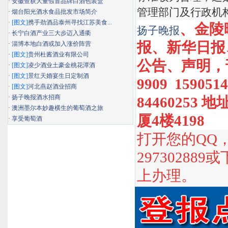
·
安徽查获大量假冒品牌白酒包装盒
管理部门及行政机
·
烟台阳光酒水食品批发市场简介
·
[图文]
携手劲酒品泰州寻找江苏美食...
、金陵
扬子晚报
·
长宁白酒产业三大步迈入通衢
报、新华日报
·
淄博本地白酒或加入涨价阵营
·
[图文]
贵州杜酱酒业有限公司
公告、声明
，
·
[图文]
凌少酒业土豪金桃花潭酒
·
[图文]
景红天婚宴生日定制酒
9909 159051
·
[图文]
河北燕赵酒业招商
·
扬子晚报酒水招商
8446025
·
澳洲墨尔本妙趣横生的葡萄酒之旅
厦4楼4198
·
享受葡萄酒
打开您的QQ
29730288
上办理。