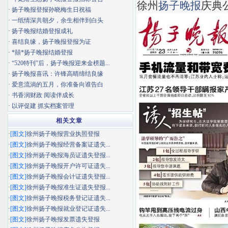
徐州
扬子晚报
庆典
·
扬子晚报登报孙晓梅生日祝福
·
一纸情深共朝夕，余生相伴到白头
·
扬子晚报结婚登报成礼
·
喜结良缘，扬子晚报登报为证
·
*囍*扬子晚报结婚登报
·
“520特刊”后，扬子晚报迎来金榜题...
·
扬子晚报喜讯：许锋高晴缔结良缘
·
爱意流淌的五月，你准备向谁告白
·
书香润财政 阅读伴成长
·
以评促建 抓实档案管理
相关文章
·
[图文]
徐州扬子晚报营业执照登报
·
[图文]
徐州扬子晚报经营备案证遗失...
·
[图文]
徐州扬子晚报海员证遗失登报...
·
[图文]
徐州扬子晚报开户许可证遗失...
·
[图文]
徐州扬子晚报会计证遗失登报...
·
[图文]
徐州扬子晚报准生证遗失登报...
·
[图文]
徐州扬子晚报税务登记证遗失...
·
[图文]
徐州扬子晚报就业登记证遗失...
·
[图文]
徐州扬子晚报发票遗失登报