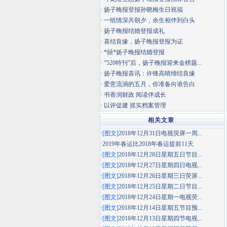
·
扬子晚报登报孙晓梅生日祝福
·
一纸情深共朝夕，余生相伴到白头
·
扬子晚报结婚登报成礼
·
喜结良缘，扬子晚报登报为证
·
*囍*扬子晚报结婚登报
·
“520特刊”后，扬子晚报迎来金榜题...
·
扬子晚报喜讯：许锋高晴缔结良缘
·
爱意流淌的五月，你准备向谁告白
·
书香润财政 阅读伴成长
·
以评促建 抓实档案管理
相关文章
·
[图文]
2018年12月31日电视荧屏一周...
·
2019年春运比2018年春运提前11天
·
[图文]
2018年12月28日星期五日节目...
·
[图文]
2018年12月27日星期四日电视...
·
[图文]
2018年12月26日星期三日荧屏...
·
[图文]
2018年12月25日星期二日节目...
·
[图文]
2018年12月24日星期一电视荧...
·
[图文]
2018年12月14日星期五节目预...
·
[图文]
2018年12月13日星期四节电视...