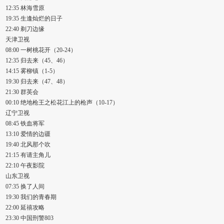
12:35 林海雪原
19:35 生逢灿烂的日子
22:40 剃刀边缘
天津卫视
08:00 一树桃花开（20-24）
12:35 归去来（45、46）
14:15 雾柳镇（1-5）
19:30 归去来（47、48）
21:30 群英会
00:10 绝地枪王之松花江上的枪声（10-17）
辽宁卫视
08:45 铁血将军
13:10 爱情的边疆
19:40 北风那个吹
21:15 有请主角儿
22:10 午夜影院
山东卫视
07:35 换了人间
19:30 我们的青春期
22:00 延禧攻略
23:30 中国刑警803