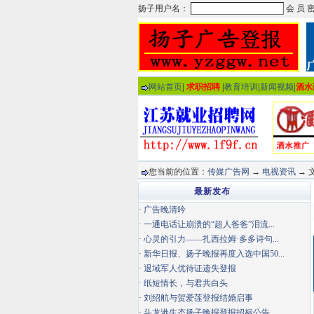
网站首页
|
求职招聘
|
教育培训
|
新闻视频
|
酒水
您当前的位置：
传媒广告网
→
电视资讯
→ 
最新发布
·
广告晚清吟
·
一通电话让崩溃的“超人爸爸”泪流...
·
心灵的引力——扎西拉姆·多多诗句...
·
新华日报、扬子晚报再度入选中国50...
·
退域军人优待证遗失登报
·
纸短情长，与君共白头
·
刘绍航与贺爱莲登报结婚启事
·
斗龙港生态扬子晚报登报招标公告