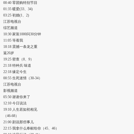
00:40 零团购特别节目
01:35 暖爱(33、34)
03:25 初婚(1、2)
江苏电视台
综艺频道
10:30 家装1000问30分钟
11:05 等着我
18:18 震撼一条龙之重
返20岁
19:25 密查（8、9）
21:18 特种兵 味道
22:18 缘定今生
00:55 生死迷情（30-34）
江苏电视台
影视频道
05:50 谢谢你来了
12:10 今日说法
19:10 人生若如初相见
（46-68）
21:00 剧说那些事儿
22:15 我拿什么奉献给你（45、46）