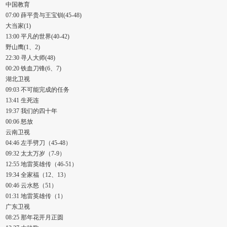
中国教育
07:00 薛平贵与王宝钏(45-48)
大当家(1)
13:00 平凡的世界(40-42)
野山鹰(1、2)
22:30 寻人大师(48)
00:20 铁血刀锋(6、7)
湖北卫视
09:03 不可能完成的任务
13:41 生死连
19:37 我们的四十年
00:06 怒放
云南卫视
04:46 左手劈刀（45-48）
09:32 太太万岁（7-9）
12:55 地雷英雄传（46-51）
19:34 全家福（12、13）
00:46 云水怒（51）
01:31 地雷英雄传（1）
广东卫视
08:25 那年花开月正圆