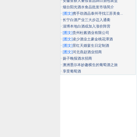
·
安徽查获大量假冒品牌白酒包装盒
·
烟台阳光酒水食品批发市场简介
·
[图文]
携手劲酒品泰州寻找江苏美食...
·
长宁白酒产业三大步迈入通衢
·
淄博本地白酒或加入涨价阵营
·
[图文]
贵州杜酱酒业有限公司
·
[图文]
凌少酒业土豪金桃花潭酒
·
[图文]
景红天婚宴生日定制酒
·
[图文]
河北燕赵酒业招商
·
扬子晚报酒水招商
·
澳洲墨尔本妙趣横生的葡萄酒之旅
·
享受葡萄酒