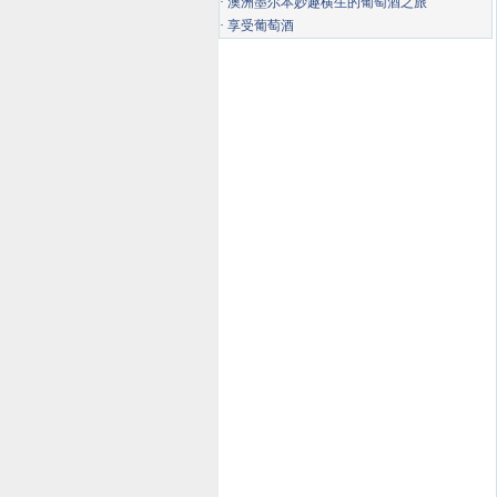
·
澳洲墨尔本妙趣横生的葡萄酒之旅
·
享受葡萄酒