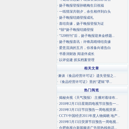
·
扬子晚报登报孙晓梅生日祝福
·
一纸情深共朝夕，余生相伴到白头
·
扬子晚报结婚登报成礼
·
喜结良缘，扬子晚报登报为证
·
*囍*扬子晚报结婚登报
·
“520特刊”后，扬子晚报迎来金榜题...
·
扬子晚报喜讯：许锋高晴缔结良缘
·
爱意流淌的五月，你准备向谁告白
·
书香润财政 阅读伴成长
·
以评促建 抓实档案管理
相关文章
·
兼谈《食品经营许可证》遗失登报之...
·
《食品经营许可证》里的“逻辑”早...
热门阅览
·
揭秘央视《天气预报》:主播对着绿布...
·
2018年2月15日星期四电视节目预告一...
·
2019年3月15日节目预告一周电视荧屏...
·
CCTV中国经济2011年度人物揭晓 地产...
·
2019年5月15日荧屏节目预告一周电视...
·
合肥电视台新闻频道广告部热线电话...