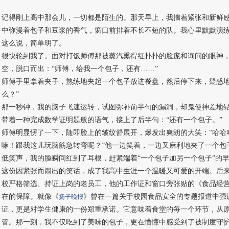
记得刚上高中那会儿，一切都是陌生的。那天早上，我揣着紧张和新鲜
中弥漫着包子和豆浆的香气，窗口前排着不长不短的队。我心里默默演练
这么说，简单明了。
很快轮到我了。面对打饭师傅那被蒸汽熏得红扑扑的脸庞和询问的眼神
空，脱口而出：“师傅，给我一个包子，还有……”
师傅手里拿着夹子，熟练地夹起一个包子放进餐盘，然后停下来，疑惑地
么？”
那一秒钟，我的脑子飞速运转，试图弥补前半句的漏洞，却鬼使神差地
带着一种完成数学证明题般的语气，接上了后半句：“还有一个包子。”
师傅明显愣了一下，随即脸上的皱纹舒展开，爆发出爽朗的大笑：“哈哈
嘛！跟我这儿玩脑筋急转弯呢？”他一边笑着，一边又麻利地夹了一个包
低笑声，我的脸瞬间红到了耳根，赶紧端着“一个包子加另一个包子”的
这份因紧张而闹出的笑话，成了我高中生涯一个温暖又可爱的开端。后
校严格筛选、持证上岗的老员工，他的工作证和窗口旁张贴的《食品经
在的保障。就像《
》曾在一篇关于校园食品安全的专题报道中强
扬子晚报
证，更是对学生健康的一份郑重承诺。它意味着食堂的每一个环节，从
管。那一刻，我不仅吃到了美味的包子，更在懵懂中感受到了被制度守