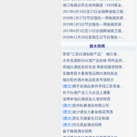
·
浙江电视台民生休闲频道《1818黄金...
·
2011年6月19日至25日全国网省级卫视...
·
2018年2月27日节目预告一周电视荧屏...
·
2019年3月5日节目预告一周电视荧屏...
·
2011年6月5日至11日全国网省级卫视...
·
2018年12月28日星期五日节目预告一...
酒水招商
·
荣登“江苏白酒创新产品” 梅兰春...
·
古井贡酒部分白酒产品价格 明年起价...
·
高端白酒批发价先涨 商家拟囤货惜售...
·
安徽查获大量假冒品牌白酒包装盒
·
烟台阳光酒水食品批发市场简介
·
[图文]
携手劲酒品泰州寻找江苏美食...
·
长宁白酒产业三大步迈入通衢
·
淄博本地白酒或加入涨价阵营
·
[图文]
贵州杜酱酒业有限公司
·
[图文]
凌少酒业土豪金桃花潭酒
·
[图文]
景红天婚宴生日定制酒
·
[图文]
河北燕赵酒业招商
·
扬子晚报酒水招商