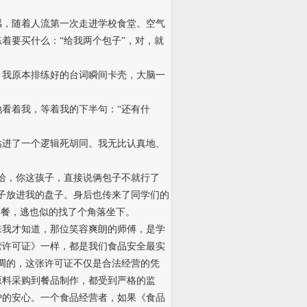
感，随着人流第一次走进学校食堂。空气
着要买什么：“给我两个包子”，对，就
，我原本排练好的台词瞬间卡壳，大脑一
看着我，等着我的下半句：“还有什
钻进了一个逻辑死胡同。我无比认真地、
哈，你这孩子，直接说俩包子不就行了
子放进我的盘子。身后也传来了同学们的
早餐，逃也似的找了个角落坐下。
来我才知道，那位笑容爽朗的师傅，是学
营许可证》一样，都是我们食品安全最实
调的，这张许可证不仅是合法经营的凭
原料采购到餐品制作，都受到严格的监
护的安心。一个食品经营者，如果《食品