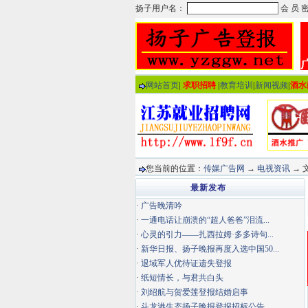
网站首页
|
求职招聘
|
教育培训
|
新闻视频
|
酒水
您当前的位置：
传媒广告网
→
电视资讯
→ 
最新发布
·
广告晚清吟
·
一通电话让崩溃的“超人爸爸”泪流...
·
心灵的引力——扎西拉姆·多多诗句...
·
新华日报、扬子晚报再度入选中国50...
·
退域军人优待证遗失登报
·
纸短情长，与君共白头
·
刘绍航与贺爱莲登报结婚启事
·
斗龙港生态扬子晚报登报招标公告