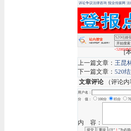
诉讼争议法律咨询
报业传媒网
法
<520结
[
本
上一篇文章：
王昆
下一篇文章：
52
文章评论
（评论内
用户名：
分 值：
100分
85分
7
内 容：
(注“
！
”为必填