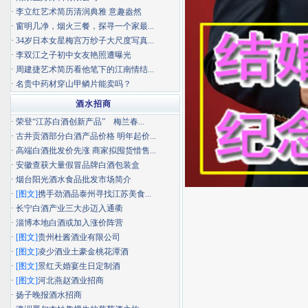
·
李立红艺术简历清润典雅 意趣盎然
·
窗明几净，烟火三餐，探寻一个家最...
·
34岁日本女星梅宫万纱子大尺度写真...
·
李双江之子初中女友艳照遭曝光
·
周建捷艺术简历看他笔下的江南情结...
·
名贵中药材穿山甲鳞片能卖吗？
酒水招商
·
荣登“江苏白酒创新产品” 梅兰春...
·
古井贡酒部分白酒产品价格 明年起价...
·
高端白酒批发价先涨 商家拟囤货惜售...
·
安徽查获大量假冒品牌白酒包装盒
·
烟台阳光酒水食品批发市场简介
·
[图文]
携手劲酒品泰州寻找江苏美食...
·
长宁白酒产业三大步迈入通衢
·
淄博本地白酒或加入涨价阵营
·
[图文]
贵州杜酱酒业有限公司
·
[图文]
凌少酒业土豪金桃花潭酒
·
[图文]
景红天婚宴生日定制酒
·
[图文]
河北燕赵酒业招商
·
扬子晚报酒水招商