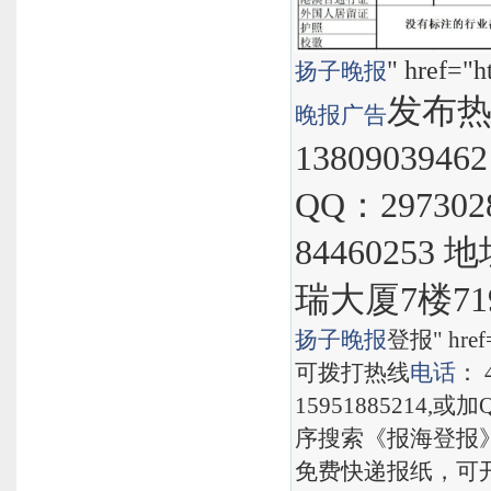
" href="h
扬子晚报
发布热线
晚报
广告
1380903946
QQ：297302
8446025
瑞大厦7楼71
扬子晚报
登报" href="
可拨打热线
电话
： 
15951885214,
序搜索《报海登报
免费快递报纸，可