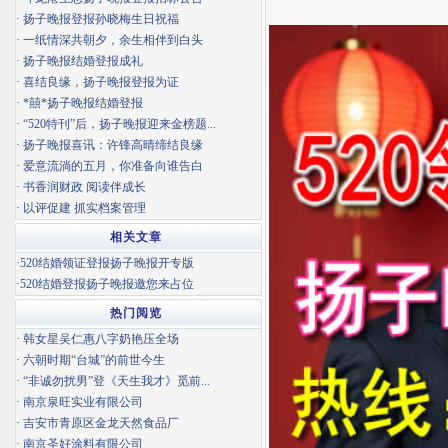
·
扬子晚报登报孙晓梅生日祝福
·
一纸情深共朝夕，余生相伴到白头
·
扬子晚报结婚登报成礼
·
喜结良缘，扬子晚报登报为证
·
*囍*扬子晚报结婚登报
·
“520特刊”后，扬子晚报迎来金榜题...
·
扬子晚报喜讯：许锋高晴缔结良缘
·
爱意流淌的五月，你准备向谁告白
·
书香润财政 阅读伴成长
·
以评促建 抓实档案管理
相关文章
·
520结婚领证登报扬子晚报开专版
·
520结婚登报扬子晚报邀您来占位
热门阅览
·
韩女星吴仁惠八字奶艳压全场
·
六朝时期“台城”的前世今生
·
“非诚勿扰男”登《天生我才》觅前...
·
南京泉旺实业有限公司
·
吉安市青原区金龙天然食品厂
·
南京圣好涂料有限公司