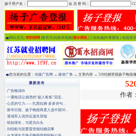
网站首页
|
求职招聘
|
教育培训
|
新闻视频
|
酒水商机
|
工程机械
|
时事聚焦
|
电视资
您当前的位置：
传媒广告网
→
媒体广角
→ 文章内容 → 520结婚登报扬子晚报
5
最新发布
·
广告晚清吟
作者：
·
一通电话让崩溃的“超人爸爸”泪流...
·
心灵的引力——扎西拉姆·多多诗句...
·
新华日报、扬子晚报再度入选中国50...
·
退域军人优待证遗失登报
·
纸短情长，与君共白头
·
刘绍航与贺爱莲登报结婚启事
·
斗龙港生态扬子晚报登报招标公告