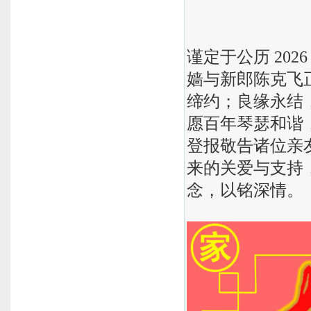
谨定于公历 202
嫱与新郎陈克飞
缔约；良缘永结
愿百年琴瑟和谐
登报敬告诸位亲
来的关爱与支持
念，以铭深情。