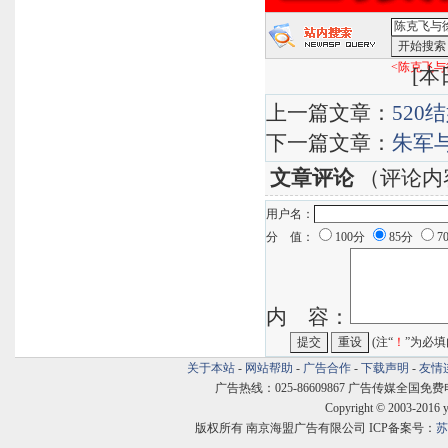
<陈克飞与
[
本日
上一篇文章：
52
下一篇文章：
朱军
文章评论
（评论内
用户名：
分 值：
100分
85分
7
内 容：
(注“
！
”为必填
关于本站
-
网站帮助
-
广告合作
-
下载声明
-
友情
广告热线：025-86609867 广告传媒全国免费电话:400
Copyright © 2003-2016 
版权所有 南京海盟广告有限公司 ICP备案号：
苏