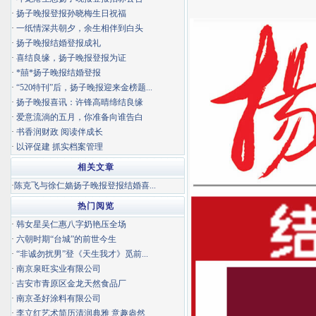
·
扬子晚报登报孙晓梅生日祝福
·
一纸情深共朝夕，余生相伴到白头
·
扬子晚报结婚登报成礼
·
喜结良缘，扬子晚报登报为证
·
*囍*扬子晚报结婚登报
·
“520特刊”后，扬子晚报迎来金榜题...
·
扬子晚报喜讯：许锋高晴缔结良缘
·
爱意流淌的五月，你准备向谁告白
·
书香润财政 阅读伴成长
·
以评促建 抓实档案管理
相关文章
·
陈克飞与徐仁嫱扬子晚报登报结婚喜...
热门阅览
·
韩女星吴仁惠八字奶艳压全场
·
六朝时期“台城”的前世今生
·
“非诚勿扰男”登《天生我才》觅前...
·
南京泉旺实业有限公司
·
吉安市青原区金龙天然食品厂
·
南京圣好涂料有限公司
·
李立红艺术简历清润典雅 意趣盎然