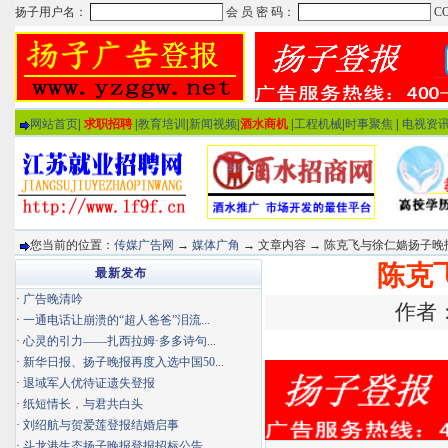
网站首页
|
求职招聘
|
教育培训
|
新闻视频
|
酒水商机
|
工程机械
|
时事聚焦
|
电视资
您当前的位置：
传媒广告网
→
媒体广角
→ 文章内容 → 陈克飞与徐仁嫱扬子
陈克
最新发布
·
广告晚清吟
作者：
·
一通电话让崩溃的“超人爸爸”泪流...
·
心灵的引力——扎西拉姆·多多诗句...
·
新华日报、扬子晚报再度入选中国50...
·
退域军人优待证遗失登报
·
纸短情长，与君共白头
·
刘绍航与贺爱莲登报结婚启事
·
斗龙港生态扬子晚报登报招标公告