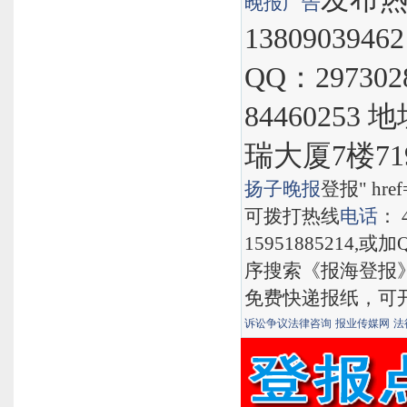
晚报
广告
1380903946
QQ：297302
8446025
瑞大厦7楼71
扬子晚报
登报" href="
可拨打热线
电话
： 
15951885214,
序搜索《报海登报
免费快递报纸，可
诉讼争议法律咨询
报业传媒网
法