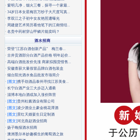
·
窗明几净，烟火三餐，探寻一个家最...
·
34岁日本女星梅宫万纱子大尺度写真...
·
李双江之子初中女友艳照遭曝光
·
周建捷艺术简历看他笔下的江南情结...
·
名贵中药材穿山甲鳞片能卖吗？
酒水招商
·
荣登“江苏白酒创新产品” 梅兰春...
·
古井贡酒部分白酒产品价格 明年起价...
·
高端白酒批发价先涨 商家拟囤货惜售...
·
安徽查获大量假冒品牌白酒包装盒
·
烟台阳光酒水食品批发市场简介
·
[图文]
携手劲酒品泰州寻找江苏美食...
·
长宁白酒产业三大步迈入通衢
·
淄博本地白酒或加入涨价阵营
·
[图文]
贵州杜酱酒业有限公司
·
[图文]
凌少酒业土豪金桃花潭酒
·
[图文]
景红天婚宴生日定制酒
·
[图文]
河北燕赵酒业招商
·
扬子晚报酒水招商
·
澳洲墨尔本妙趣横生的葡萄酒之旅