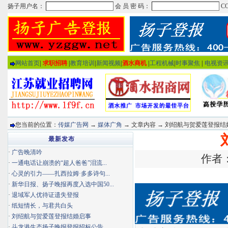
网站首页
|
求职招聘
|
教育培训
|
新闻视频
|
酒水商机
|
工程机械
|
时事聚焦
|
电视资
您当前的位置：
传媒广告网
→
媒体广角
→ 文章内容 → 刘绍航与贺爱莲登报结
最新发布
·
广告晚清吟
作者：
·
一通电话让崩溃的“超人爸爸”泪流...
·
心灵的引力——扎西拉姆·多多诗句...
·
新华日报、扬子晚报再度入选中国50...
·
退域军人优待证遗失登报
·
纸短情长，与君共白头
·
刘绍航与贺爱莲登报结婚启事
·
斗龙港生态扬子晚报登报招标公告