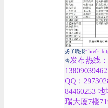
扬子晚报
" href="ht
发布热线：40
告
1380903946
QQ：297302
8446025
瑞大厦7楼71