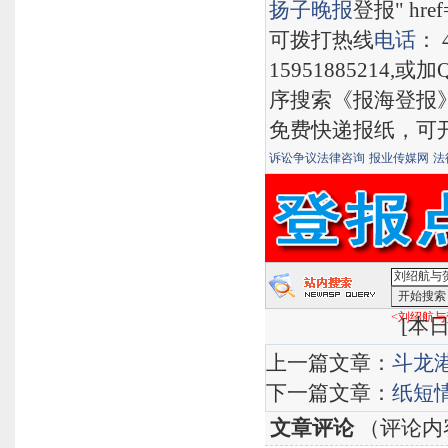
扬子晚报
登报" href="
可拨打热线
电话
： 
15951885214,
序搜索《报海登报
免费快递报纸，可
诉讼争议法律咨询
报业传媒网
法
<刘绍航与
[
本日
上一篇文章：
斗龙
下一篇文章：
纸短
文章评论
（评论内