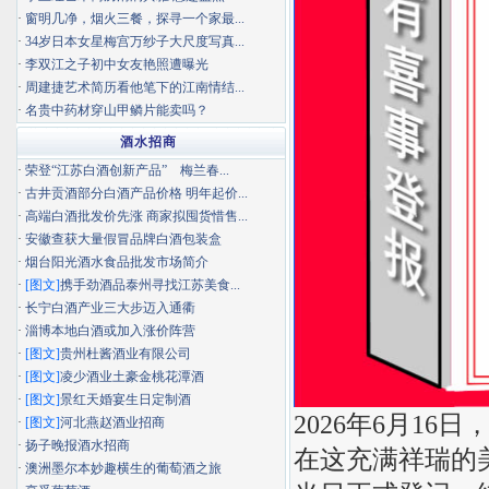
·
窗明几净，烟火三餐，探寻一个家最...
·
34岁日本女星梅宫万纱子大尺度写真...
·
李双江之子初中女友艳照遭曝光
·
周建捷艺术简历看他笔下的江南情结...
·
名贵中药材穿山甲鳞片能卖吗？
酒水招商
·
荣登“江苏白酒创新产品” 梅兰春...
·
古井贡酒部分白酒产品价格 明年起价...
·
高端白酒批发价先涨 商家拟囤货惜售...
·
安徽查获大量假冒品牌白酒包装盒
·
烟台阳光酒水食品批发市场简介
·
[图文]
携手劲酒品泰州寻找江苏美食...
·
长宁白酒产业三大步迈入通衢
·
淄博本地白酒或加入涨价阵营
·
[图文]
贵州杜酱酒业有限公司
·
[图文]
凌少酒业土豪金桃花潭酒
·
[图文]
景红天婚宴生日定制酒
2026年6月1
·
[图文]
河北燕赵酒业招商
·
扬子晚报酒水招商
在这充满祥瑞的
·
澳洲墨尔本妙趣横生的葡萄酒之旅