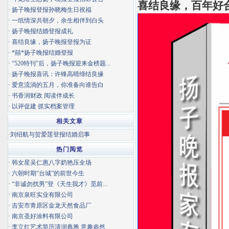
喜结良缘，百年好
·
扬子晚报登报孙晓梅生日祝福
·
一纸情深共朝夕，余生相伴到白头
·
扬子晚报结婚登报成礼
·
喜结良缘，扬子晚报登报为证
·
*囍*扬子晚报结婚登报
·
“520特刊”后，扬子晚报迎来金榜题...
·
扬子晚报喜讯：许锋高晴缔结良缘
·
爱意流淌的五月，你准备向谁告白
·
书香润财政 阅读伴成长
·
以评促建 抓实档案管理
相关文章
·
刘绍航与贺爱莲登报结婚启事
热门阅览
·
韩女星吴仁惠八字奶艳压全场
·
六朝时期“台城”的前世今生
·
“非诚勿扰男”登《天生我才》觅前...
·
南京泉旺实业有限公司
·
吉安市青原区金龙天然食品厂
·
南京圣好涂料有限公司
·
李立红艺术简历清润典雅 意趣盎然