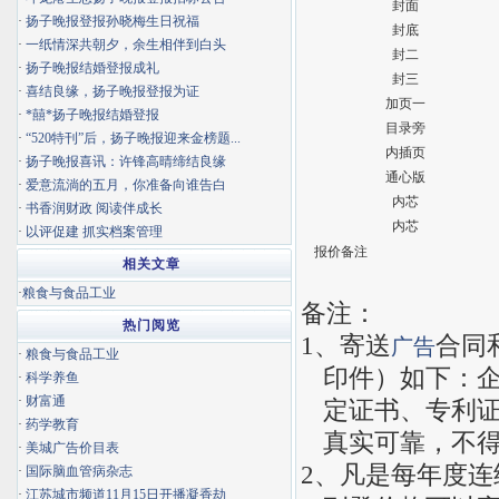
封面
·
扬子晚报登报孙晓梅生日祝福
封底
·
一纸情深共朝夕，余生相伴到白头
封二
·
扬子晚报结婚登报成礼
封三
·
喜结良缘，扬子晚报登报为证
加页一
·
*囍*扬子晚报结婚登报
目录旁
·
“520特刊”后，扬子晚报迎来金榜题...
内插页
·
扬子晚报喜讯：许锋高晴缔结良缘
通心版
·
爱意流淌的五月，你准备向谁告白
内芯
·
书香润财政 阅读伴成长
内芯
·
以评促建 抓实档案管理
报价备注
相关文章
·
粮食与食品工业
备注：
热门阅览
1
、寄送
合同
广告
·
粮食与食品工业
印件）如下：
·
科学养鱼
·
财富通
定证书、专利
·
药学教育
真实可靠，不
·
美城广告价目表
2
、凡是每年度连
·
国际脑血管病杂志
·
江苏城市频道11月15日开播凝香劫