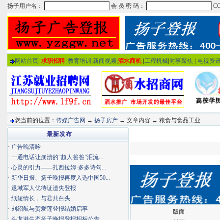
网站首页
|
求职招聘
|
教育培训
|
新闻视频
|
酒水商机
|
工程机械
|
时事聚焦
|
电视资
您当前的位置：
传媒广告网
→
扬子房产
→ 文章内容 → 粮食与食品工业
最新发布
·
广告晚清吟
·
一通电话让崩溃的“超人爸爸”泪流...
·
心灵的引力——扎西拉姆·多多诗句...
·
新华日报、扬子晚报再度入选中国50...
·
退域军人优待证遗失登报
·
纸短情长，与君共白头
·
刘绍航与贺爱莲登报结婚启事
版面
·
斗龙港生态扬子晚报登报招标公告