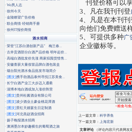
刊登价格可以
·
Wo男人志
3
、凡在我刊刊登
·
徐州今天
·
金陵瞭望广告价格
4
、凡是在本刊刊
·
联合商情·经销商手册
向他们免费赠送
·
徐州IT报价商情
5
、可提供多种
广
酒水招商
企业徽标等。
·
荣登“江苏白酒创新产品” 梅兰春...
·
古井贡酒部分白酒产品价格 明年起价...
·
高端白酒批发价先涨 商家拟囤货惜售...
·
安徽查获大量假冒品牌白酒包装盒
·
烟台阳光酒水食品批发市场简介
·
[图文]
携手劲酒品泰州寻找江苏美食...
·
长宁白酒产业三大步迈入通衢
·
淄博本地白酒或加入涨价阵营
·
[图文]
贵州杜酱酒业有限公司
·
[图文]
凌少酒业土豪金桃花潭酒
<粮食与食
·
[图文]
景红天婚宴生日定制酒
·
[图文]
河北燕赵酒业招商
上一篇文章：
科学养鱼
·
扬子晚报酒水招商
下一篇文章：
上海宏新
·
澳洲墨尔本妙趣横生的葡萄酒之旅
文章评论
（评论内容只代表网友