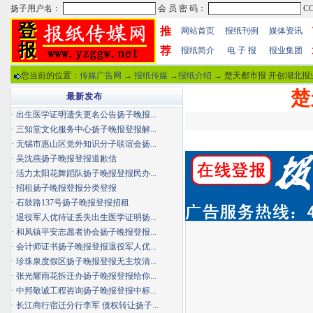
推
网站首页
报纸刊例
媒体资讯
荐
报纸简介
电 子 报
报业集团
您当前的位置：
传媒广告网
→
报纸传媒
→
报纸介绍
→ 楚天都市报 开创湖北报
楚
最新发布
·
出生医学证明遗失更名公告扬子晚报...
·
三知堂文化服务中心扬子晚报登报解...
·
无锡市惠山区党外知识分子联谊会扬...
·
吴沈燕扬子晚报登报道歉信
·
活力太阳花舞蹈队扬子晚报登报民办...
·
招租扬子晚报登报分类登报
·
石鼓路137号扬子晚报登报招租
·
退役军人优待证丢失出生医学证明扬...
·
和凤镇平安志愿者协会扬子晚报登报...
·
会计师证书扬子晚报登报退役军人优...
·
珍珠泉度假区扬子晚报登报无主坟清...
·
张光耀雨花拆迁办扬子晚报登报给你...
·
中邦敬诚工程咨询扬子晚报登报中标...
·
长江商行宿迁分行李军 债权转让扬子...