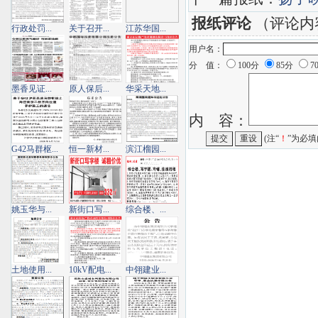
报纸评论
（评论内
行政处罚...
关于召开...
江苏华国...
用户名：
分 值：
100分
85分
7
墨香见证...
原人保后...
华采天地...
内 容：
(注“
！
”为必填
G42马群枢...
恒一新材...
滨江榴园...
姚玉华与...
新街口写...
综合楼、...
土地使用...
10kV配电...
中翎建业...