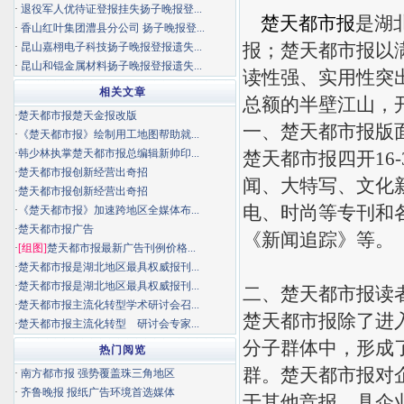
·
退役军人优待证登报挂失扬子晚报登...
楚天都市报
是湖
·
香山红叶集团澧县分公司 扬子晚报登...
报；楚天都市报以
·
昆山嘉栩电子科技扬子晚报登报遗失...
·
昆山和锟金属材料扬子晚报登报遗失...
读性强、实用性突
相关文章
总额的半壁江山，
·
楚天都市报楚天金报改版
一、楚天都市报版
·
《楚天都市报》绘制用工地图帮助就...
·
韩少林执掌楚天都市报总编辑新帅印...
楚天都市报四开16
·
楚天都市报创新经营出奇招
闻、大特写、文化
·
楚天都市报创新经营出奇招
电、时尚等专刊和
·
《楚天都市报》加速跨地区全媒体布...
·
楚天都市报广告
《新闻追踪》等。
·
[组图]
楚天都市报最新广告刊例价格...
·
楚天都市报是湖北地区最具权威报刊...
·
楚天都市报是湖北地区最具权威报刊...
二、楚天都市报读
·
楚天都市报主流化转型学术研讨会召...
楚天都市报除了进
·
楚天都市报主流化转型 研讨会专家...
分子群体中，形成
热门阅览
群。楚天都市报对
·
南方都市报 强势覆盖珠三角地区
·
齐鲁晚报 报纸广告环境首选媒体
于其他竞报。具企