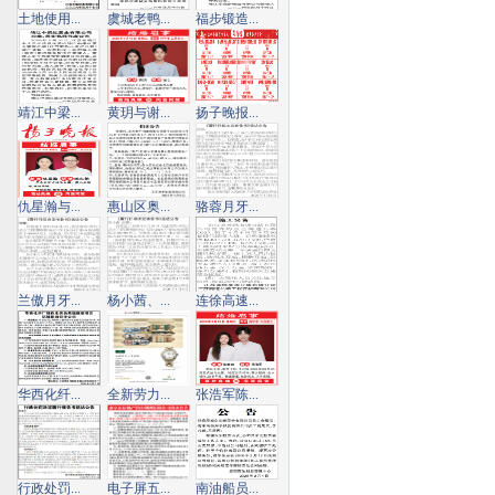
土地使用...
虞城老鸭...
福步锻造...
靖江中梁...
黄玥与谢...
扬子晚报...
仇星瀚与...
惠山区奥...
骆蓉月牙...
兰傲月牙...
杨小茜、...
连徐高速...
华西化纤...
全新劳力...
张浩军陈...
行政处罚...
电子屏五...
南油船员...