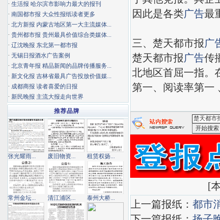
·
生活报 哈尔滨市影响力最大的报刊
因此是各类
广告
最
·
南国都市报 大众性报纸读者更多
·
北方新报 内蒙古地区第一大主流媒体...
·
贵州都市报 贵州最具价值综合类媒体...
三、楚天都市报
广
·
辽沈晚报 东北第一都市报
·
无锡日报酒水广告案例
楚天都市报
广告
传
·
北京青年报 精品新闻的品牌传播服务...
北地区首屈一指。
·
新文化报 吉林省最具广告投放价值媒...
第一、阅读率第一 
·
成都商报 读者喜爱的日报
·
新民晚报 主流大报走向世界
推荐品牌
<楚天都市
张光耀雨...
废旧物资...
租赁权扬...
[
本
常州金坛...
清江浦区...
泰州大桥...
上一篇报纸：
都市
下一篇报纸：
扬子