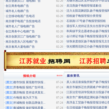
·
无锡市惠山区党外知识分子联谊会扬
·
南京创新滨江广场电梯广告
02-20
·
吴沈燕扬子晚报登报道歉信
·
创立商务电梯广告
02-20
·
活力太阳花舞蹈队扬子晚报登报民办
·
城市名人电梯广告
02-20
·
招租扬子晚报登报分类登报
·
公交移动电视广告电话
02-20
·
石鼓路137号扬子晚报登报招租
·
南京楼宇电视广告投放电话
02-20
·
退役军人优待证丢失出生医学证明扬
·
城市名人广场电梯广告
02-20
·
和凤镇平安志愿者协会扬子晚报登报
·
创立商务中心电梯广告
02-20
·
会计师证书扬子晚报登报退役军
·
南京创新滨江广场电梯广告
02-20
·
珍珠泉度假区扬子晚报登报无主坟清
·
南京创意东八区电梯广告
02-20
·
张光耀雨花拆迁办扬子晚报登报给你
·
南京春风大厦电梯广告
02-20
more
媒体资讯
报纸介绍
·
原人保后港保险所财产扬子晚报登报
·
[图文]
都市快报 展现都市快报...
07-24
·
南京市被拆迁住房困难户申请经济适
·
[图文]
齐鲁晚报 报纸广告环境...
07-24
·
江苏法官培训学院南京分院扬子晚报
·
[图文]
重庆晚报 坚持追求真实...
07-24
·
南京市广播电视监测站扬子晚报登报
·
[图文]
今晚报 敢为天下先
07-24
·
高淳县工贸扬子晚报登报注销公
·
[图文]
羊城晚报 创新品牌做主...
07-24
·
生日祝福扬子晚报登报结婚启事
·
[图文]
春城晚报 做好报纸质量...
07-24