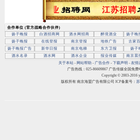
合作单位 (官方战略合作伙伴)
扬子晚报
白酒招商网
酒水网招商
醉境酒业
扬子晚
扬子晚报
在线登报
南京登报
地铁广告
古家
扬子晚报广告
新华日报
南京电梯
东方卫报
扬子
酒水名录
酒水网
酒水企业
报业传媒
南京晨
关于本站
-
网站帮助
-
广告合作
-
下载声明
-
友情
广告热线：025-86609867 广告传媒全国免费电话:400
Copyright © 2003-2016 
版权所有 南京海盟广告有限公司 ICP备案号：
苏