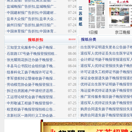
·
南京晨报广告折扣,南京晨报广...
07-24
·
盐城晚报广告折扣,盐城晚报广...
07-24
·
中国建材报广告折扣,中国建材...
07-24
·
盐阜大众报广告折扣,盐阜大众...
07-24
·
扬州日报广告折扣,扬州日报广...
07-24
·
中国体育报广告折扣,中国体育...
07-24
more
报纸分类
报纸折扣
·
出生医学证明遗失更名公告扬子晚报
·
三知堂文化服务中心扬子晚报...
08-07
·
退役军人优待证丢失出生医学证明扬
·
石鼓路137号扬子晚报登报招租...
08-06
·
会计师证书扬子晚报登报退役军
·
张光耀雨花拆迁办扬子晚报登...
08-05
·
退役军人优待证登报挂失扬子晚报登
·
丰县马公书院社会组织扬子晚...
08-04
·
许可证遗失工程师证书扬子晚报登报
·
纽泰科化工扬子晚报许可证号...
07-30
·
保证金收据遗失扬子晚报登报退役军
·
李军债权转让暨催收扬子晚报...
07-29
·
优待证出生医学证明扬子晚报登报海
·
劳动模范协会扬子晚报登报注...
07-28
·
海运提单优待证遗失扬子晚报登报挂
·
拆迁住房困难户申请经济适用...
07-25
·
推广宣传服务项目扬子晚报登报中标
·
工运理论研究会扬子晚报登报...
07-25
·
退役军人优待证挂失扬子晚报登报消
·
中邦敬诚工程扬子晚报登报中...
07-25
·
购房合同遗失扬子晚报登报挂失退役
·
租赁权扬子晚报登报拍租公告...
07-22
·
购房合同遗失扬子晚报登报退役军人
·
京新社区一路同行义工协会扬...
07-17