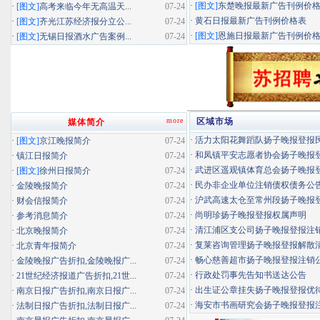
·
[图文]
东楚晚报最新广告刊例价
·
[图文]
高考来临今年无高温天...
07-24
·
黄石日报最新广告刊例价格表
·
[图文]
齐光江苏经济报分立公...
07-24
·
[图文]
恩施日报最新广告刊例价
·
[图文]
无锡日报酒水广告案例...
07-24
more
区域市场
媒体简介
·
活力太阳花舞蹈队扬子晚报登报民办
·
[图文]
京江晚报简介
07-24
·
和凤镇平安志愿者协会扬子晚报登报
·
镇江日报简介
07-24
·
武进区遥观镇体育总会扬子晚报登报
·
[图文]
徐州日报简介
07-24
·
民办非企业单位注销债权债务公
·
金陵晚报简介
07-24
·
沪武高速太仓至常州段扬子晚报登报
·
财会信报简介
07-24
·
尚明珍扬子晚报登报权属声明
·
参考消息简介
07-24
·
清江浦区支公司扬子晚报登报注
·
北京晚报简介
07-24
·
复莱咨询管理扬子晚报登报解散
·
北京青年报简介
07-24
·
畅心慈善超市扬子晚报登报注销
·
金陵晚报广告折扣,金陵晚报广...
07-24
·
行政处罚事先告知书送达公告
·
21世纪经济报道广告折扣,21世...
07-24
·
出生证公章挂失扬子晚报登报优待证
·
南京日报广告折扣,南京日报广...
07-24
·
海安市书画研究会扬子晚报登报
·
法制日报广告折扣,法制日报广...
07-24