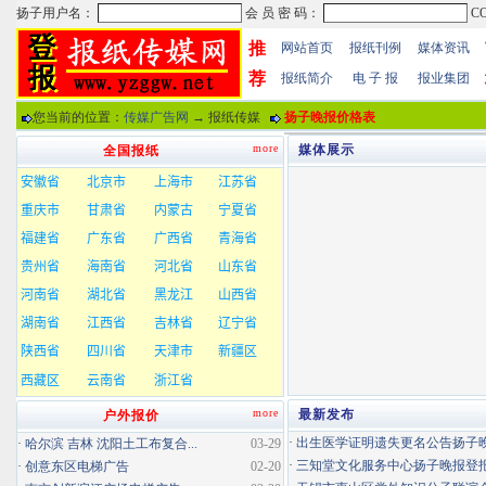
推
网站首页
报纸刊例
媒体资讯
荐
报纸简介
电 子 报
报业集团
您当前的位置：
传媒广告网
→ 报纸传媒
扬子晚报价格表
more
媒体展示
全国报纸
more
最新发布
户外报价
·
出生医学证明遗失更名公告扬子晚报
·
哈尔滨 吉林 沈阳土工布复合...
03-29
·
三知堂文化服务中心扬子晚报登
·
创意东区电梯广告
02-20