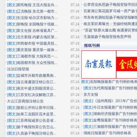
·
公章营业执照扬子晚报登报寻回
·
[图文]
新民晚报 主流大报走向...
07-24
·
百家湖公寓花园罗马城一房产扬子晚
·
[图文]
辽沈晚报 东北第一都市...
07-24
·
华东有色测绘院扬子晚报登报解
·
[图文]
生活报 哈尔滨市影响力...
07-24
·
南京零距离曝光：无锡经销商遭遇"假
·
[图文]
新晚报 全国晚报十强媒...
07-24
·
“苏超”联赛火爆出圈 南通赛区赞助
·
[图文]
新文化报 吉林省最具广...
07-24
·
王嘉懿扬子晚报登报免责声明
·
[图文]
北方新报 内蒙古地区第...
07-24
·
[图文]
华西都市报 中国最具投...
07-24
报纸刊例
·
[图文]
重庆晨报 重庆第一媒体...
07-24
·
[图文]
三湘都市报 大报风范一...
07-24
·
[图文]
南国都市报 大众性报纸...
07-24
·
法治日报登报
07-24
·
[图文]
盐城市兴都市政撤离南...
07-24
图文]
岳阳晚报最新广告刊例价格
·
[图文]
连云港谦源注销公告江...
07-24
·
[图文]
当代商报最新广告刊例价
·
[图文]
南京中盛太阳能清算公...
07-24
·
东方女报
·
[图文]
江苏安红决议解散江苏...
07-24
·
[图文]
《温州商报》2011年广告
·
大云江苏商报注销公告
07-24
·
[图文]
今日女报最新广告刊例价
·
[图文]
股权公开转让新华日报...
07-24
·
[图文]
湖南经济报最新广告刊例
·
[图文]
如皋工业园区花木盆景...
07-24
·
[图文]
金鹰报最新广告刊例价格
·
[图文]
江苏商报减资公告是省...
07-24
·
[图文]
三湘都市报最新广告刊例
·
[图文]
扬子晚报拍卖公告怎么...
07-24
·
湖南日报最新广告刊例价格表
·
[图文]
久昌扬子晚报注销公告...
07-24