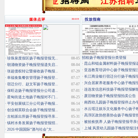
more
媒体点评
投放指南
招租扬子晚报登报分类登报
·
珍珠泉度假区扬子晚报登报无...
08-05
·
昆山和锟金属材料扬子晚报登报
·
朝涌物资扬子晚报登报遗失启...
08-04
·
亚连教育培训中心扬子晚报登报
·
张超债权转让暨催收扬子晚报...
07-29
·
长江商业银行宿迁分行扬子晚报登报
·
幸福食集餐饮管理扬子晚报登...
07-17
·
兴合居家养老服务中心扬子晚报登报
·
宿迁分行、赵文军扬子晚报登...
07-07
·
连连发信息科技扬子晚报登报解
·
保旺达扬子晚报登报分公司遗...
07-01
·
废旧物资扬子晚报登报拍卖公告
·
星甸街道土地扬子晚报对不门...
06-25
·
南西幼儿园扬子晚报登报停止办
·
平安创展镇江分公司扬子晚报...
06-14
·
水云瑶泛娱乐文化服务中心扬子晚报
·
创业精英联合会扬子晚报登报...
06-10
·
高淳区政协慈善协会扬子晚报登
·
古柏派出所扬子晚报登报寻亲...
05-31
·
被拾捡抚养 人扬子晚报登报寻亲
·
镇村水务发展扬子晚报登报招...
05-28
·
上城 风景幼儿园扬子晚报登报注
·
2026 中国国际“酒与社会”大...
05-26