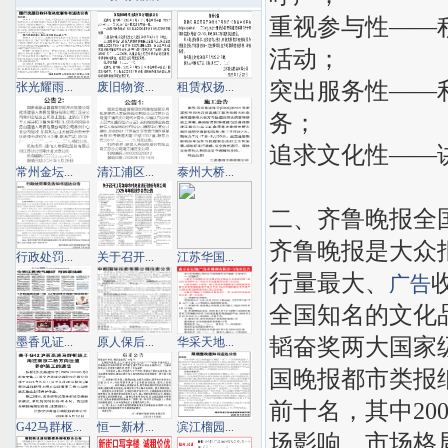
重视参与性——
活动；
突出服务性——
张光耀雨...
废旧物资...
租赁权扬...
务；
追求文化性——
常州金坛...
清江浦区...
泰州大桥...
二、齐鲁晚报全
齐鲁晚报是大众
行政处罚...
关于召开...
江苏华国...
行量最大、
广告
全国知名的文化
韬奋奖两大国家
墨香见证...
原人保后...
华采天地...
国晚报都市类报
前十名，其中20
G42马群枢...
恒一新材...
滨江榴园...
场影响，市场格