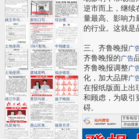
逆市而上，继续
量最高、影响力
姚玉华与...
新街口写...
综合楼、...
的行业。这就是
三、齐鲁晚报
土地使用...
10kV配电...
中翎建业...
广
齐鲁晚报的
广告
齐鲁晚报调整
广
土地使用...
虞城老鸭...
福步锻造...
化，加大品牌
广
在报纸版面上出
和顾虑，为吸引
靖江中梁...
黄玥与谢...
扬子晚报...
碍
。
仇星瀚与...
惠山区奥...
骆蓉月牙...
<齐鲁晚报