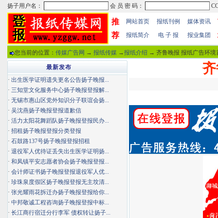
推
网站首页
报纸刊例
媒体资讯
荐
报纸简介
电 子 报
报业集团
您当前的位置：
传媒广告网
→
报纸传媒
→
报纸介绍
→ 齐鲁晚报 报纸广告环境
齐
最新发布
·
出生医学证明遗失更名公告扬子晚报...
·
三知堂文化服务中心扬子晚报登报解...
·
无锡市惠山区党外知识分子联谊会扬...
·
吴沈燕扬子晚报登报道歉信
·
活力太阳花舞蹈队扬子晚报登报民办...
·
招租扬子晚报登报分类登报
·
石鼓路137号扬子晚报登报招租
·
退役军人优待证丢失出生医学证明扬...
·
和凤镇平安志愿者协会扬子晚报登报...
·
会计师证书扬子晚报登报退役军人优...
·
珍珠泉度假区扬子晚报登报无主坟清...
·
张光耀雨花拆迁办扬子晚报登报给你...
·
中邦敬诚工程咨询扬子晚报登报中标...
·
长江商行宿迁分行李军 债权转让扬子...