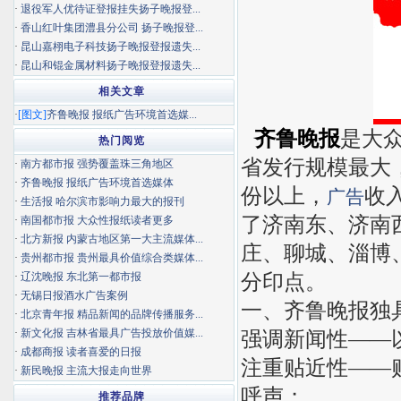
·
退役军人优待证登报挂失扬子晚报登...
·
香山红叶集团澧县分公司 扬子晚报登...
·
昆山嘉栩电子科技扬子晚报登报遗失...
·
昆山和锟金属材料扬子晚报登报遗失...
相关文章
·
[图文]
齐鲁晚报 报纸广告环境首选媒...
齐鲁晚报
是大
热门阅览
省发行规模最大
·
南方都市报 强势覆盖珠三角地区
·
齐鲁晚报 报纸广告环境首选媒体
份以上，
收
广告
·
生活报 哈尔滨市影响力最大的报刊
了济南东、济南
·
南国都市报 大众性报纸读者更多
·
北方新报 内蒙古地区第一大主流媒体...
庄、聊城、淄博
·
贵州都市报 贵州最具价值综合类媒体...
分印点。
·
辽沈晚报 东北第一都市报
·
无锡日报酒水广告案例
一、齐鲁晚报独
·
北京青年报 精品新闻的品牌传播服务...
·
新文化报 吉林省最具广告投放价值媒...
强调新闻性——
·
成都商报 读者喜爱的日报
注重贴近性——
·
新民晚报 主流大报走向世界
呼声；
推荐品牌