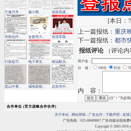
兰傲月牙...
杨小茜、...
连徐高速...
[
本日：7 
上一篇报纸：
重庆
华西化纤...
全新劳力...
张浩军陈...
下一篇报纸：
都市
报纸评论
（评论内
用户名：
行政处罚...
电子屏五...
南油船员...
分 值：
100分
85分
7
昆山中勇...
城电新能...
启东市中...
内 容：
(注“
！
”为必填
合作单位 (官方战略合作伙伴)
关于本站
-
网站帮助
-
广告合作
-
下载声明
-
友情
广告热线：025-86609867 广告传媒全国免费电话:400
Copyright © 2003-2016 