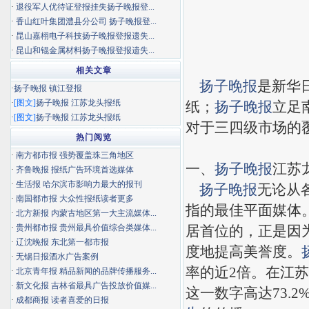
·
退役军人优待证登报挂失扬子晚报登...
·
香山红叶集团澧县分公司 扬子晚报登...
·
昆山嘉栩电子科技扬子晚报登报遗失...
·
昆山和锟金属材料扬子晚报登报遗失...
相关文章
扬子晚报
是新华
·
扬子晚报 镇江登报
·
[图文]
扬子晚报 江苏龙头报纸
纸；
扬子晚报
立足
·
[图文]
扬子晚报 江苏龙头报纸
对于三四级市场的
热门阅览
·
南方都市报 强势覆盖珠三角地区
一、
扬子晚报
江苏
·
齐鲁晚报 报纸广告环境首选媒体
·
生活报 哈尔滨市影响力最大的报刊
扬子晚报
无论从
·
南国都市报 大众性报纸读者更多
指的最佳平面媒体
·
北方新报 内蒙古地区第一大主流媒体...
·
贵州都市报 贵州最具价值综合类媒体...
居首位的，正是因
·
辽沈晚报 东北第一都市报
度地提高美誉度。
·
无锡日报酒水广告案例
率的近2倍。在江苏
·
北京青年报 精品新闻的品牌传播服务...
·
新文化报 吉林省最具广告投放价值媒...
这一数字高达73.
·
成都商报 读者喜爱的日报