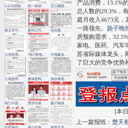
产品消费，13.1
G42马群枢...
恒一新材...
滨江榴园...
总人数的29.3%，
庭月收入4673元，
一路领先。
扬子晚
姚玉华与...
新街口写...
综合楼、...
房预购需求，32.
家电、医药、汽车
苏省际媒体龙头，
土地使用...
10kV配电...
中翎建业...
了巨大的竞争优势
土地使用...
虞城老鸭...
福步锻造...
<扬子晚报
靖江中梁...
黄玥与谢...
扬子晚报...
[
本日
上一篇报纸：
楚天
仇星瀚与...
惠山区奥...
骆蓉月牙...