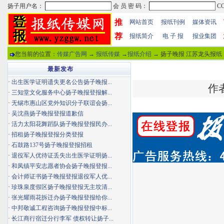
推
网站首页
报纸刊例
媒体资讯
荐
报纸简介
电 子 报
报业集团
您当前的位置：
传媒广告网
→
报纸传媒
→
报纸介绍
→ 扬子晚报 江苏龙头报纸 
最新发布
·
出生医学证明遗失更名公告扬子晚报...
作者
·
三知堂文化服务中心扬子晚报登报解...
·
无锡市惠山区党外知识分子联谊会扬...
·
吴沈燕扬子晚报登报道歉信
·
活力太阳花舞蹈队扬子晚报登报民办...
·
招租扬子晚报登报分类登报
·
石鼓路137号扬子晚报登报招租
·
退役军人优待证丢失出生医学证明扬...
·
和凤镇平安志愿者协会扬子晚报登报...
·
会计师证书扬子晚报登报退役军人优...
·
珍珠泉度假区扬子晚报登报无主坟清...
·
张光耀雨花拆迁办扬子晚报登报给你...
·
中邦敬诚工程咨询扬子晚报登报中标...
·
长江商行宿迁分行李军 债权转让扬子...