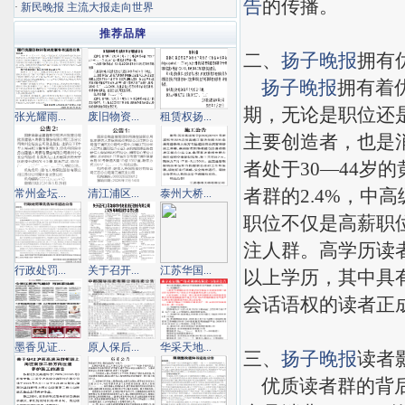
告
的传播。
·
新民晚报 主流大报走向世界
推荐品牌
二、
扬子晚报
拥有
扬子晚报
拥有着
期，无论是职位还
张光耀雨...
废旧物资...
租赁权扬...
主要创造者，也是
者处于30—44岁
者群的2.4%，中
常州金坛...
清江浦区...
泰州大桥...
职位不仅是高薪职
注人群。高学历读
行政处罚...
关于召开...
江苏华国...
以上学历，其中具有
会话语权的读者正
墨香见证...
原人保后...
华采天地...
三、
扬子晚报
读者
优质读者群的背