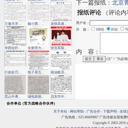
下一篇报纸：
北京
报纸评论
（评论内
用户名：
兰傲月牙...
杨小茜、...
连徐高速...
分 值：
100分
85分
7
华西化纤...
全新劳力...
张浩军陈...
内 容：
(注“
！
”为必填
行政处罚...
电子屏五...
南油船员...
昆山中勇...
城电新能...
启东市中...
合作单位 (官方战略合作伙伴)
关于本站
-
网站帮助
-
广告合作
-
下载声明
-
友情
广告热线：025-86609867 广告传媒全国免费电话:400
Copyright © 2003-2016 