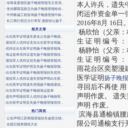
本人许兵，遗失
·
珍珠泉度假区扬子晚报登报无主坟清...
·
张光耀雨花拆迁办扬子晚报登报给你...
闭运作资金单一张，票
·
中邦敬诚工程咨询扬子晚报登报中标...
·
长江商行宿迁分行李军 债权转让扬子...
2016年8月 1
相关文章
杨欣怡（父亲：
·
出生医学证明遗失更名公告扬子晚报...
生 证 明 编 号 ：
·
退役军人优待证丢失出生医学证明扬...
杨静怡（父亲：
·
优待证出生医学证明扬子晚报登报海...
·
海运提单优待证遗失扬子晚报登报挂...
生 证 明 编 号 ：
·
退役军人优待证挂失扬子晚报登报消...
·
出生医学证明护照丢失扬子晚报登报...
雨花台区奕塑漫建材经
·
出生医学证明扬子晚报登报挂失优待...
医学证明
扬子晚
·
退役军人优待证遗失登报声明出生医...
·
出生医学证明遗失登报扬子晚报退役...
寻回后不再使 用
·
出生医学证明扬子晚报海运提单
声明作废。 遗失黄
·
遗失声明退役军人优待证扬子晚报登...
·
出生医学证明丢失扬子晚报登报优待...
声明 作废。
热门阅览
滨海县通榆镇腰
·
公告声明江苏商报登报挂失减资注销...
限公司通榆支行开 
·
全国日报类报纸大全