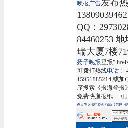
发布热线
晚报
广告
1380903946
QQ：297302
8446025
瑞大厦7楼71
扬子晚报
登报" href="
可拨打热线
电话
： 
15951885214,
序搜索《报海登报
免费快递报纸，可
诉讼争议法律咨询
报业传媒网
法
<出生医学