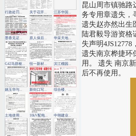
昆山周市镇驰路
行政处罚...
关于召开...
江苏华国...
务专用章遗失，
遗失赵亦然出生医学
陆君毅导游资格证
墨香见证...
原人保后...
华采天地...
失声明4JS1277
遗失南京桦捷环
用。 遗失 南京
G42马群枢...
恒一新材...
滨江榴园...
后不再使用。
姚玉华与...
新街口写...
综合楼、...
土地使用...
10kV配电...
中翎建业...