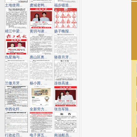
土地使用...
虞城老鸭...
福步锻造...
靖江中梁...
黄玥与谢...
扬子晚报...
仇星瀚与...
惠山区奥...
骆蓉月牙...
兰傲月牙...
杨小茜、...
连徐高速...
华西化纤...
全新劳力...
张浩军陈...
行政处罚...
电子屏五...
南油船员...