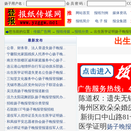
推
网站首页
报纸刊例
媒体资讯
荐
报纸简介
电 子 报
报业集团
您当前的位置：
传媒广告网
→
报纸传媒
→
报纸分类
→ 出生医学证明扬子晚报登
出生
最新发布
·
公章、财务章、法人章遗失扬子晚报...
·
宁馨阳光家园残疾人托养中心扬子晚...
·
南京市鼓楼区诚和家庭服务中心扬子...
·
连云港山地情怀自行车运动俱乐部扬...
·
出生医学证明遗失更名公告扬子晚报...
·
三知堂文化服务中心扬子晚报登报解...
·
无锡市惠山区党外知识分子联谊会扬...
·
吴沈燕扬子晚报登报道歉信
陈道权：遗失无锡
·
活力太阳花舞蹈队扬子晚报登报民办...
·
招租扬子晚报登报分类登报
海州区欧朵朵婚
·
石鼓路137号扬子晚报登报招租
新街口中山路81
·
退役军人优待证丢失出生医学证明扬...
·
和凤镇平安志愿者协会扬子晚报登报...
医学证明
扬子晚
·
会计师证书扬子晚报登报退役军人优...