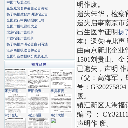
·
中国市场监管报
明作废。
·
企业减资名称变更公告流程
遗失朱华，检察官
·
扬子晚报致歉声明登报公告
·
全国发行中央级报纸汇总
遗失启事南京市玄武
·
全国广播电视报大全
出生医学证明
扬
·
北京报纸广告报价
·
广西报纸广告报价
本）遗失特此声
·
扬子晚报声明公告案例写法
由南京新北企业管理
·
江苏商报吸收合并公告
·
全国行业类报纸分类及汇总
1501刘贵山、金
推荐品牌
已遗失，声明 
（父：高海军，母
号：G3202758
张光耀雨...
废旧物资...
租赁权扬...
废。
镇江新区大港福记
编 号 ： CY32
常州金坛...
清江浦区...
泰州大桥...
声明作 废。