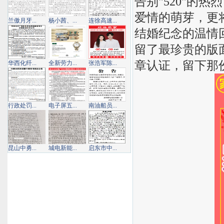
告别"520"的
爱情的萌芽，更
兰傲月牙...
杨小茜、...
连徐高速...
结婚纪念的温情
留了最珍贵的版
章认证，留下那
华西化纤...
全新劳力...
张浩军陈...
行政处罚...
电子屏五...
南油船员...
昆山中勇...
城电新能...
启东市中...