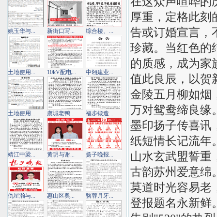
在这众声喧哗的
厚重，定格此刻
告或订婚宣言，
姚玉华与...
新街口写...
综合楼、...
珍藏。当红色的
的质感，成为家
土地使用...
10kV配电...
中翎建业...
值此良辰，以贺
金陵五月柳如烟
万对鸳鸯缔良缘
土地使用...
虞城老鸭...
福步锻造...
墨印扬子传喜讯
纸短情长记流年
山水玄武盟誓重
靖江中梁...
黄玥与谢...
扬子晚报...
古韵苏州爱意绵
莫道时光容易老
仇星瀚与...
惠山区奥...
骆蓉月牙...
登报题名永新鲜