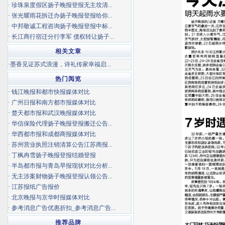
·
珍珠泉度假区扬子晚报登报无主坟清...
·
张光耀雨花拆迁办扬子晚报登报给你...
·
中邦敬诚工程咨询扬子晚报登报中标...
·
长江商行宿迁分行李军 债权转让扬子...
相关文章
·
墨香见证苏式浪漫，诗礼传家幸福启...
热门阅览
·
钱江晚报和都市快报媒体对比
·
广州日报和南方都市报媒体对比
·
楚天都市报和武汉晚报媒体对比
·
华信保险代理扬子晚报登报搬迁公告...
·
华西都市报和成都商报媒体对比
·
苏州营业执照注销清算公告江苏商报...
·
丁枫冉雪扬子晚报登报结婚登报
·
半岛都市报与青岛早报现状对比分析...
·
无主涉案财物扬子晚报登报认领公告...
·
江苏报纸广告报价
·
北京晚报与京华时报媒体对比
·
参考消息广告优惠折扣_参考消息广告...
推荐品牌