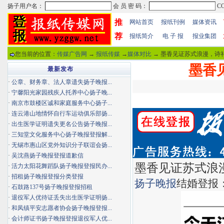
推
网站首页
报纸刊例
媒体资讯
荐
报纸简介
电 子 报
报业集团
您当前的位置：
传媒广告网
→
报纸传媒
→
媒体对比
→ 墨香见证苏式浪漫，诗礼
墨香
最新发布
·
公章、财务章、法人章遗失扬子晚报...
·
宁馨阳光家园残疾人托养中心扬子晚...
·
南京市鼓楼区诚和家庭服务中心扬子...
·
连云港山地情怀自行车运动俱乐部扬...
·
出生医学证明遗失更名公告扬子晚报...
·
三知堂文化服务中心扬子晚报登报解...
·
无锡市惠山区党外知识分子联谊会扬...
·
吴沈燕扬子晚报登报道歉信
墨香见证苏式浪
·
活力太阳花舞蹈队扬子晚报登报民办...
·
招租扬子晚报登报分类登报
扬子晚报
结婚登报：
·
石鼓路137号扬子晚报登报招租
·
退役军人优待证丢失出生医学证明扬...
·
和凤镇平安志愿者协会扬子晚报登报...
·
会计师证书扬子晚报登报退役军人优...