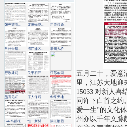
张光耀雨...
废旧物资...
租赁权扬...
常州金坛...
清江浦区...
泰州大桥...
五月二十，爱意
行政处罚...
关于召开...
江苏华国...
里，江苏大地迎
15033 对新人
墨香见证...
原人保后...
华采天地...
同许下白首之约
爱一生”的文化
州亦以千年文脉
G42马群枢...
恒一新材...
滨江榴园...