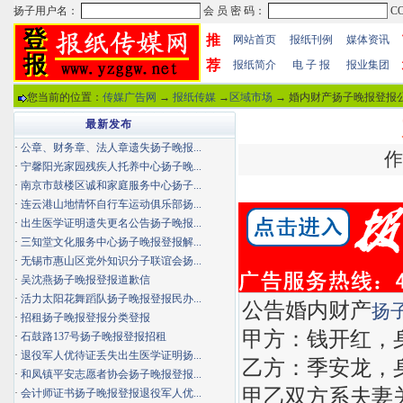
推
网站首页
报纸刊例
媒体资讯
荐
报纸简介
电 子 报
报业集团
您当前的位置：
传媒广告网
→
报纸传媒
→
区域市场
→ 婚内财产扬子晚报登报公
最新发布
·
公章、财务章、法人章遗失扬子晚报...
作
·
宁馨阳光家园残疾人托养中心扬子晚...
·
南京市鼓楼区诚和家庭服务中心扬子...
·
连云港山地情怀自行车运动俱乐部扬...
·
出生医学证明遗失更名公告扬子晚报...
·
三知堂文化服务中心扬子晚报登报解...
·
无锡市惠山区党外知识分子联谊会扬...
·
吴沈燕扬子晚报登报道歉信
·
活力太阳花舞蹈队扬子晚报登报民办...
公告婚内财产
扬
·
招租扬子晚报登报分类登报
甲方：钱开红，身份证
·
石鼓路137号扬子晚报登报招租
·
退役军人优待证丢失出生医学证明扬...
乙方：季安龙，身份证
·
和凤镇平安志愿者协会扬子晚报登报...
甲乙双方系夫妻关
·
会计师证书扬子晚报登报退役军人优...