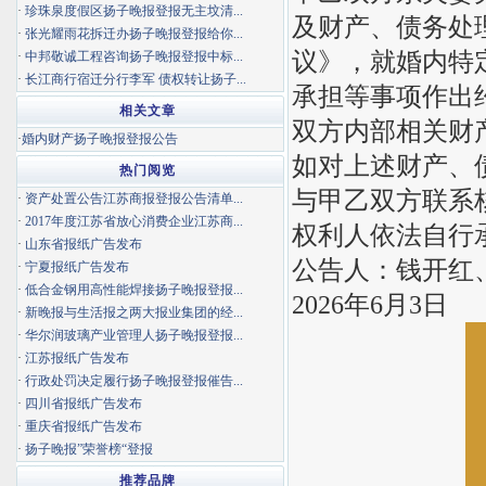
·
珍珠泉度假区扬子晚报登报无主坟清...
及财产、债务处理
·
张光耀雨花拆迁办扬子晚报登报给你...
议》，就婚内特
·
中邦敬诚工程咨询扬子晚报登报中标...
·
长江商行宿迁分行李军 债权转让扬子...
承担等事项作出
相关文章
双方内部相关财
·
婚内财产扬子晚报登报公告
如对上述财产、
热门阅览
与甲乙双方联系
·
资产处置公告江苏商报登报公告清单...
·
2017年度江苏省放心消费企业江苏商...
权利人依法自行
·
山东省报纸广告发布
公告人：钱开红
·
宁夏报纸广告发布
·
低合金钢用高性能焊接扬子晚报登报...
2026年6月3日
·
新晚报与生活报之两大报业集团的经...
·
华尔润玻璃产业管理人扬子晚报登报...
·
江苏报纸广告发布
·
行政处罚决定履行扬子晚报登报催告...
·
四川省报纸广告发布
·
重庆省报纸广告发布
·
扬子晚报”荣誉榜“登报
推荐品牌