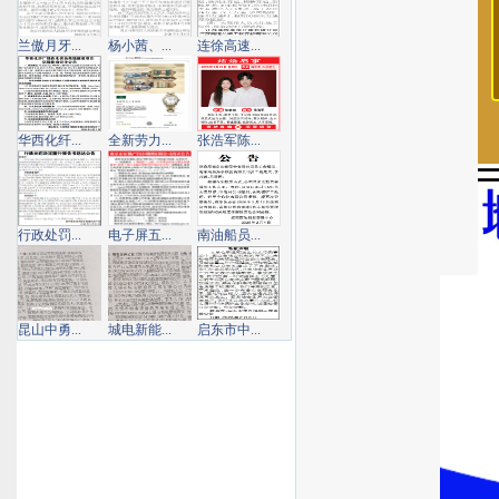
兰傲月牙...
杨小茜、...
连徐高速...
华西化纤...
全新劳力...
张浩军陈...
行政处罚...
电子屏五...
南油船员...
昆山中勇...
城电新能...
启东市中...