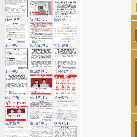
姚玉华与...
新街口写...
综合楼、...
土地使用...
10kV配电...
中翎建业...
土地使用...
虞城老鸭...
福步锻造...
靖江中梁...
黄玥与谢...
扬子晚报...
仇星瀚与...
惠山区奥...
骆蓉月牙...