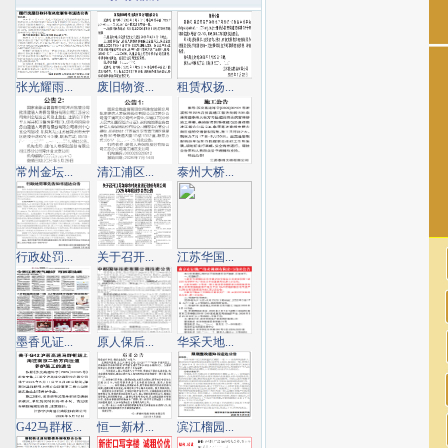
张光耀雨...
废旧物资...
租赁权扬...
常州金坛...
清江浦区...
泰州大桥...
行政处罚...
关于召开...
江苏华国...
墨香见证...
原人保后...
华采天地...
G42马群枢...
恒一新材...
滨江榴园...