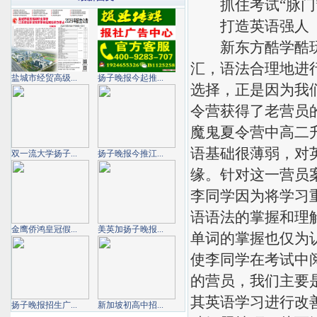
抓住考试“脉门
打造英语强人
新东方酷学酷玩魔
汇，语法合理地进
盐城市经贸高级...
扬子晚报今起推...
选择，正是因为我
令营获得了老营员
魔鬼夏令营中高二
语基础很薄弱，对
双一流大学扬子...
扬子晚报今推江...
缘。针对这一营员
李同学因为将学习
语语法的掌握和理
金鹰侨鸿皇冠假...
美英加扬子晚报...
单词的掌握也仅为
使李同学在考试中
的营员，我们主要
其英语学习进行改
扬子晚报招生广...
新加坡初高中招...