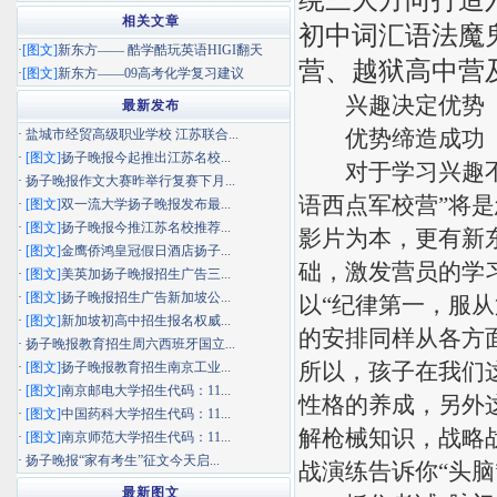
相关文章
初中词汇语法魔
·
[图文]
新东方—— 酷学酷玩英语HIGI翻天
营、越狱高中营
·
[图文]
新东方——09高考化学复习建议
兴趣决定优势
最新发布
优势缔造成功
·
盐城市经贸高级职业学校 江苏联合...
·
[图文]
扬子晚报今起推出江苏名校...
对于学习兴趣不高
·
扬子晚报作文大赛昨举行复赛下月...
语西点军校营”将
·
[图文]
双一流大学扬子晚报发布最...
·
[图文]
扬子晚报今推江苏名校推荐...
影片为本，更有新
·
[图文]
金鹰侨鸿皇冠假日酒店扬子...
础，激发营员的学
·
[图文]
美英加扬子晚报招生广告三...
·
[图文]
扬子晚报招生广告新加坡公...
以“纪律第一，服
·
[图文]
新加坡初高中招生报名权威...
的安排同样从各方
·
扬子晚报教育招生周六西班牙国立...
所以，孩子在我们
·
[图文]
扬子晚报教育招生南京工业...
·
[图文]
南京邮电大学招生代码：11...
性格的养成，另外
·
[图文]
中国药科大学招生代码：11...
解枪械知识，战略
·
[图文]
南京师范大学招生代码：11...
·
扬子晚报“家有考生”征文今天启...
战演练告诉你“头脑
最新图文