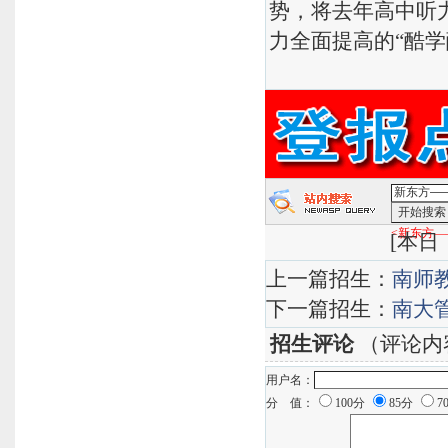
势，将去年高中听
力全面提高的“酷学
<新东方—
[
本日：
上一篇招生：
南师
下一篇招生：
南大
招生评论
（评论内
用户名：
分 值：
100分
85分
7