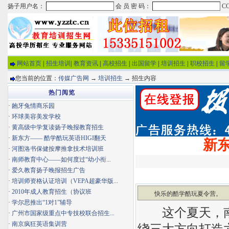
网站首页
|
招生培训
|
教育资讯
|
高校招生
|
出国留学
|
培训招生
|
职校招生
|
留
您当前的位置：
传媒广告网
→
培训招生
→ 招生内容
热门阅览
·
龅牙兔情商乐园
·
环球美容美发学校
·
黄高级中学复读扬子晚报教育招生
·
新东方—— 酷学酷玩英语HIGI翻天
新东
·
河图洛书保健按摩推拿技术培训班
·
南师教育中心——如何度过“幼小衔...
·
爱久教育扬子晚报招生广告
·
培训师资格认证培训（VEPA超豪华版...
·
2010年成人教育招生（协议班
快乐的酷学酷玩夏令营。
·
学尔思推出“1对1”辅导
这个夏天，南京
·
广州市国家级重点中专技校联合招生...
·
南京疯狂英语集训营
绕三大方向打造