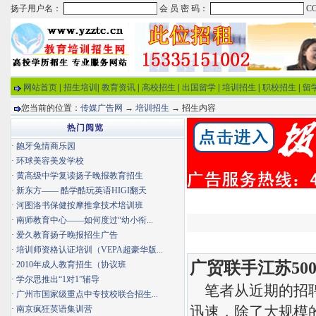
网站首页
|
招生培训
|
教育资讯
|
高校招生
|
出国留学
|
培训招生
|
职校招生
|
留
您当前的位置：
传媒广告网
→
培训招生
→ 招生内容
热门阅览
·
龅牙兔情商乐园
·
环球美容美发学校
·
黄高级中学复读扬子晚报教育招生
·
新东方—— 酷学酷玩英语HIGI翻天
·
河图洛书保健按摩推拿技术培训班
·
南师教育中心——如何度过“幼小衔...
·
爱久教育扬子晚报招生广告
·
培训师资格认证培训（VEPA超豪华版...
广贸联手江苏5
·
2010年成人教育招生（协议班
·
学尔思推出“1对1”辅导
笔者从近期的招聘
·
广州市国家级重点中专技校联合招生...
迅速，除了大规模
·
南京疯狂英语集训营