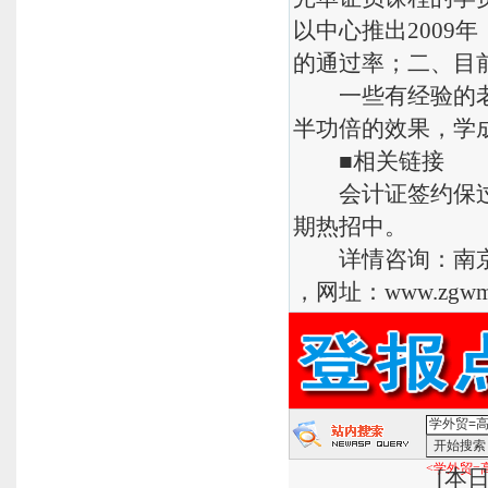
以中心推出2009
的通过率；二、目
一些有经验的老学
半功倍的效果，学
■相关链接
会计证签约保过班
期热招中。
详情咨询：南京分校（
，网址：www.zgwmp
<学外贸=
[
本日