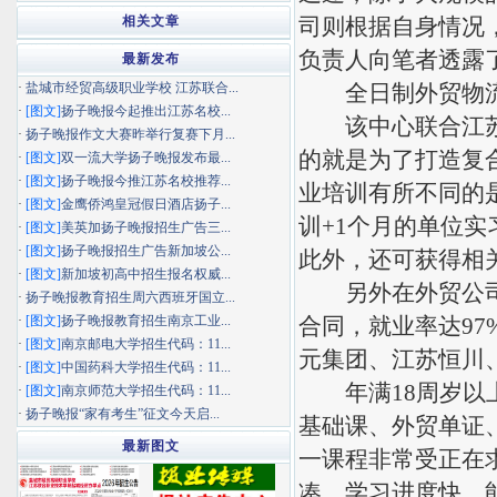
相关文章
司则根据自身情况
负责人向笔者透露
最新发布
·
盐城市经贸高级职业学校 江苏联合...
全日制外贸物流
·
[图文]
扬子晚报今起推出江苏名校...
该中心联合江苏省
·
扬子晚报作文大赛昨举行复赛下月...
的就是为了打造复
·
[图文]
双一流大学扬子晚报发布最...
·
[图文]
扬子晚报今推江苏名校推荐...
业培训有所不同的
·
[图文]
金鹰侨鸿皇冠假日酒店扬子...
训+1个月的单位
·
[图文]
美英加扬子晚报招生广告三...
·
[图文]
扬子晚报招生广告新加坡公...
此外，还可获得相
·
[图文]
新加坡初高中招生报名权威...
另外在外贸公司实
·
扬子晚报教育招生周六西班牙国立...
·
[图文]
扬子晚报教育招生南京工业...
合同，就业率达9
·
[图文]
南京邮电大学招生代码：11...
元集团、江苏恒川
·
[图文]
中国药科大学招生代码：11...
年满18周岁以上
·
[图文]
南京师范大学招生代码：11...
·
扬子晚报“家有考生”征文今天启...
基础课、外贸单证
最新图文
一课程非常受正在
凑，学习进度快，