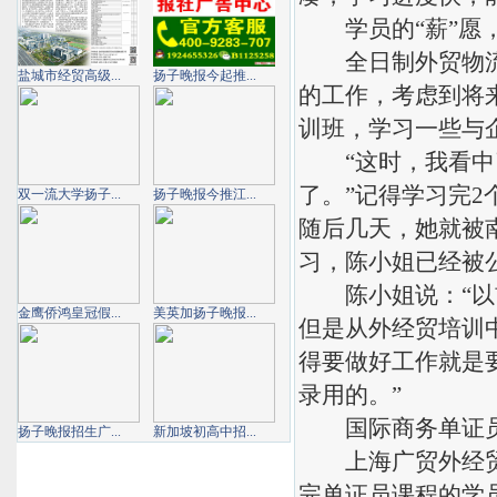
学员的“薪”愿，
全日制外贸物流班
盐城市经贸高级...
扬子晚报今起推...
的工作，考虑到将
训班，学习一些与
“这时，我看中了
了。”记得学习完
双一流大学扬子...
扬子晚报今推江...
随后几天，她就被
习，陈小姐已经被
陈小姐说：“以前
金鹰侨鸿皇冠假...
美英加扬子晚报...
但是从外经贸培训
得要做好工作就是
录用的。”
国际商务单证员
扬子晚报招生广...
新加坡初高中招...
上海广贸外经贸教
完单证员课程的学