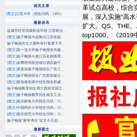
相关文章
革试点高校，综合
·
[图文]
江苏大学（招生代码：1401）
展，深入实施“高
最新发布
扩大。QS、THE
·
盐城市经贸高级职业学校 江苏联合...
top1000。《2
·
[图文]
扬子晚报今起推出江苏名校...
·
扬子晚报作文大赛昨举行复赛下月...
·
[图文]
双一流大学扬子晚报发布最...
·
[图文]
扬子晚报今推江苏名校推荐...
·
[图文]
金鹰侨鸿皇冠假日酒店扬子...
·
[图文]
美英加扬子晚报招生广告三...
·
[图文]
扬子晚报招生广告新加坡公...
·
[图文]
新加坡初高中招生报名权威...
·
扬子晚报教育招生周六西班牙国立...
·
[图文]
扬子晚报教育招生南京工业...
·
[图文]
南京邮电大学招生代码：11...
·
[图文]
中国药科大学招生代码：11...
·
[图文]
南京师范大学招生代码：11...
·
扬子晚报“家有考生”征文今天启...
最新图文