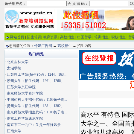
网站首页
|
招生培训
|
教育资讯
|
高校招生
|
出国留学
|
培训招生
|
职校招生
|
留
您当前的位置：
传媒广告网
→
高校招生
→ 招生内容
热门阅览
·
北京吉林大学
·
太湖学院
·
江苏理工学院(招生代码：1244、163...
·
苏州大学（招生代码：1261、1266、...
·
江苏大学京江学院
·
南京师范大学泰州学院
·
中国药科大学招生代码：1109扬子晚...
·
扬州大学（招生代码：1381、1382、...
·
南京师范大学招生代码：1108扬子晚...
高水平 有特色 国
·
南京工程学院康尼学院
大学之一、全国首
·
南京市二十九中：又是一年好风景
·
江南大学
农业部共建高校、