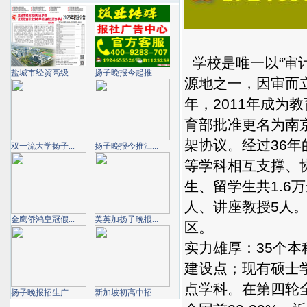
学校是唯一以“审
盐城市经贸高级...
扬子晚报今起推...
源地之一，因审而
年，2011年成为
育部批准更名为南
架协议。经过36
双一流大学扬子...
扬子晚报今推江...
等学科相互支撑、
生、留学生共1.6
人、讲座教授5人
金鹰侨鸿皇冠假...
美英加扬子晚报...
区。
实力雄厚：35个
建设点；现有硕士
点学科。在第四轮
扬子晚报招生广...
新加坡初高中招...