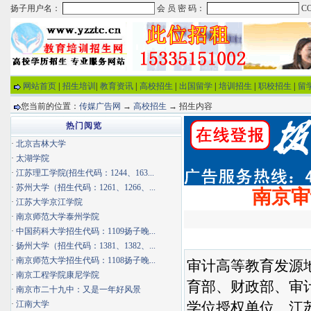
网站首页
|
招生培训
|
教育资讯
|
高校招生
|
出国留学
|
培训招生
|
职校招生
|
留
您当前的位置：
传媒广告网
→
高校招生
→ 招生内容
热门阅览
·
北京吉林大学
·
太湖学院
·
江苏理工学院(招生代码：1244、163...
·
苏州大学（招生代码：1261、1266、...
南京审
·
江苏大学京江学院
·
南京师范大学泰州学院
·
中国药科大学招生代码：1109扬子晚...
·
扬州大学（招生代码：1381、1382、...
·
南京师范大学招生代码：1108扬子晚...
审计高等教育发源
·
南京工程学院康尼学院
育部、财政部、审
·
南京市二十九中：又是一年好风景
·
江南大学
学位授权单位、江