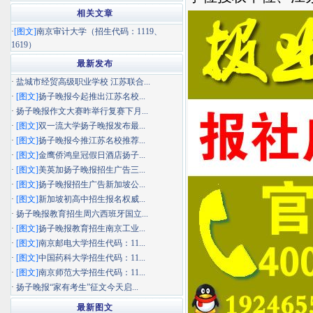
相关文章
·
[图文]
南京审计大学（招生代码：1119、
1619）
最新发布
·
盐城市经贸高级职业学校 江苏联合...
·
[图文]
扬子晚报今起推出江苏名校...
·
扬子晚报作文大赛昨举行复赛下月...
·
[图文]
双一流大学扬子晚报发布最...
·
[图文]
扬子晚报今推江苏名校推荐...
·
[图文]
金鹰侨鸿皇冠假日酒店扬子...
·
[图文]
美英加扬子晚报招生广告三...
·
[图文]
扬子晚报招生广告新加坡公...
·
[图文]
新加坡初高中招生报名权威...
·
扬子晚报教育招生周六西班牙国立...
·
[图文]
扬子晚报教育招生南京工业...
·
[图文]
南京邮电大学招生代码：11...
·
[图文]
中国药科大学招生代码：11...
·
[图文]
南京师范大学招生代码：11...
·
扬子晚报“家有考生”征文今天启...
最新图文