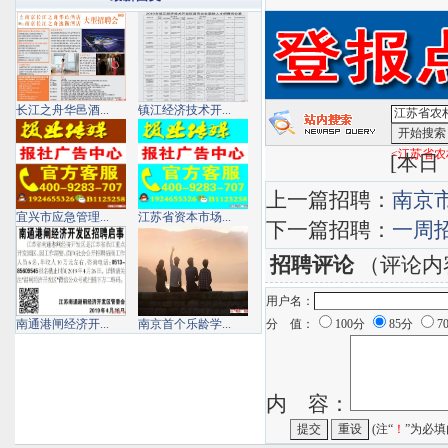
长江之舟华邑酒...
镇江经济技术开...
<江苏省农
[
本日：
上一篇招聘：
南京
宜兴市应急管理...
江苏省资本市场...
下一篇招聘：
一周
招聘评论
（评论内
用户名：
南通港闸经济开...
南京首个乐龄学...
分 值：
100分
85分
7
内 容：
(注“
！
”为必填