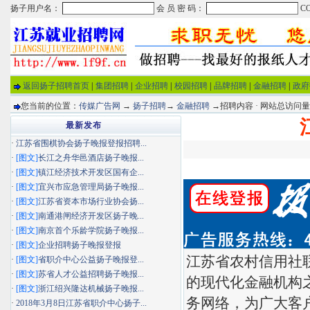
返回扬子招聘首页
|
集团招聘
|
企业招聘
|
校园招聘
|
品牌招聘
|
金融招聘
|
政府
您当前的位置：
传媒广告网
→
扬子招聘
→
金融招聘
→招聘内容 · 网站总访问
最新发布
·
江苏省围棋协会扬子晚报登报招聘...
·
[图文]
长江之舟华邑酒店扬子晚报...
·
[图文]
镇江经济技术开发区国有企...
·
[图文]
宜兴市应急管理局扬子晚报...
·
[图文]
江苏省资本市场行业协会扬...
·
[图文]
南通港闸经济开发区扬子晚...
·
[图文]
南京首个乐龄学院扬子晚报...
·
[图文]
企业招聘扬子晚报登报
江苏省农村信用社
·
[图文]
省职介中心公益扬子晚报登...
·
[图文]
苏省人才公益招聘扬子晚报...
的现代化金融机构
·
[图文]
浙江绍兴隆达机械扬子晚报...
务网络，为广大客
·
2018年3月8日江苏省职介中心扬子...