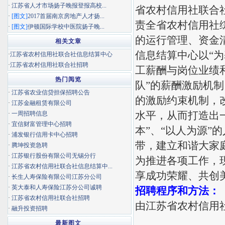
·
江苏省人才市场扬子晚报登报高校...
省农村信用社联合
·
[图文]
2017首届南京房地产人才扬...
责全省农村信用社
·
[图文]
伊顿国际学校中医院扬子晚...
的运行管理、资金
相关文章
信息结算中心以“
·
江苏省农村信用社联合社信息结算中心
·
江苏省农村信用社联合社招聘
工薪酬与岗位业绩
热门阅览
队”的薪酬激励机
·
江苏省农业信贷担保招聘公告
的激励约束机制，
·
江苏金融租赁有限公司
水平，从而打造出
·
一周招聘信息
·
宜信财富管理中心招聘
本”、“以人为源
·
浦发银行信用卡中心招聘
带，建立和谐大家
·
腾坤投资急聘
·
江苏银行股份有限公司无锡分行
为推进各项工作，
·
江苏省农村信用社联合社信息结算中...
享成功荣耀、共创
·
长生人寿保险有限公司江苏分公司
·
英大泰和人寿保险江苏分公司诚聘
招聘程序和方法：
·
江苏省农村信用社联合社招聘
由江苏省农村信用
·
融升投资招聘
最新图文