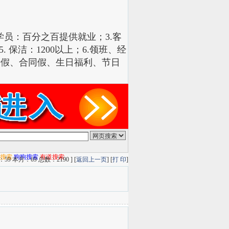
推拿学员：百分之百提供就业；3.客
. 保洁：1200以上；6.领班、经
亲假、合同假、生日福利、节日
Q搜索
狗狗搜索
有道搜索
9 本月：69 总数：2190 ] [
返回上一页
] [
打 印
]