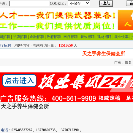
园招聘
|
品牌招聘
|
金融招聘
|
政府招聘
|
医疗招聘
|
餐饮招聘
|
建材招聘
|
就业快车
|
医疗招聘
→招聘内容 · 网站总访问量：
11513650
人
天之手养生保健会所
作者：佚名 来
天之手养生保健会所
电话
：025-85537267、13770600735、13770712390，