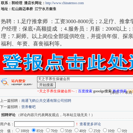
联系：郭经理 潘店长网址：
http://www.chinatenso.com
地址：红山路迈皋桥 江宁水月秦淮
热聘：1.足疗推拿师 ：工资3000-8000元；2.足疗、
户经理：保底+高额提成 ；4.服务员：月薪：2000以上；5
理；7.厨师。以上岗位全部提供吃住，并提供年假、探
福利、年资、喜丧福利等。
<天之手养生保健会所>-：
百度搜索
gooolge搜索
雅虎搜索
Q
[
本日：7 本周：5
上一篇招聘：
南通飞鹤公共交通有限公司招聘
下一篇招聘：
营养餐吧
招聘评论
（评论内容只代表网友观点，与本站立场无关！）
用户名：
！
查看更多评论
分 值：
100分
85分
70分
55分
40分
25分
10分
0分