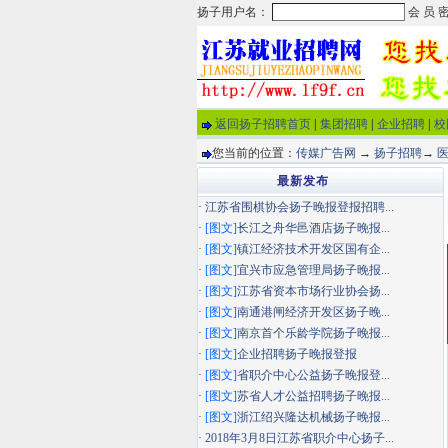
返回扬子招聘首页
|
集团招聘
|
企业招聘
|
校
您当前的位置：
传媒广告网
→
扬子招聘
→
最新发布
·
江苏省围棋协会扬子晚报登报招聘...
·
[图文]
长江之舟华邑酒店扬子晚报...
·
[图文]
镇江经济技术开发区国有企...
·
[图文]
宜兴市应急管理局扬子晚报...
·
[图文]
江苏省资本市场行业协会扬...
·
[图文]
南通港闸经济开发区扬子晚...
·
[图文]
南京首个乐龄学院扬子晚报...
·
[图文]
企业招聘扬子晚报登报
·
[图文]
省职介中心公益扬子晚报登...
·
[图文]
苏省人才公益招聘扬子晚报...
·
[图文]
浙江绍兴隆达机械扬子晚报...
·
2018年3月8日江苏省职介中心扬子...