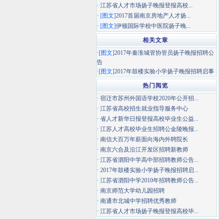
·
江苏省人才市场扬子晚报登报高校...
·
[图文]
2017首届南京房地产人才扬...
·
[图文]
伊顿国际学校中医院扬子晚...
相关文章
·
[图文]
2017年秦淮城管协管员扬子晚报招聘公
告
·
[图文]
2017年鼓楼实验小学扬子晚报招聘启事
热门阅览
·
宿迁市苏州外国语学校2020年公开招...
·
江苏省高校招生就业指导服务中心
·
省人才新华日报登报高校毕业生公益...
·
江苏人才高校毕业生招聘公金陵晚报...
·
南信大百万年薪面向海内外聘院长
·
南京六合及沿江开发区招聘新教师
·
江苏省泗阳中学高中部招聘教师公告...
·
2017年鼓楼实验小学扬子晚报招聘启...
·
江苏省泗阳中学2010年招聘教师公告...
·
南京师范大学幼儿园招聘
·
南通市北城中学招聘优秀教师
·
江苏省人才市场扬子晚报登报高校毕...