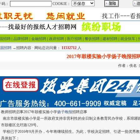
园招聘
|
品牌招聘
|
金融招聘
|
政府招聘
|
医疗招聘
|
餐饮招聘
|
建材招聘
|
就业快车
|
校园招聘
→招聘内容 · 网站总访问量：
11532712
人
2017年鼓楼实验小学扬子晚报招
作者：佚名 来源
教师招聘启事2017年鼓楼实验小学
扬子晚报
招聘启事
南京市鼓楼实验小学是一所政府支持非营利性的全日制义务教育民办学校，系琅琊
市鼓楼区北圩路129号。
学校已于2016年9月开办，今年将继续招生。为此，学校决定招聘、引进一批优秀
具体如下：