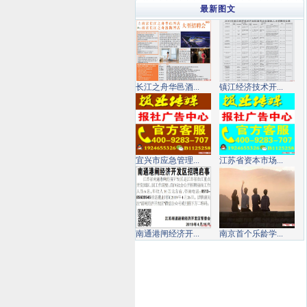
最新图文
长江之舟华邑酒...
镇江经济技术开...
宜兴市应急管理...
江苏省资本市场...
南通港闸经济开...
南京首个乐龄学...