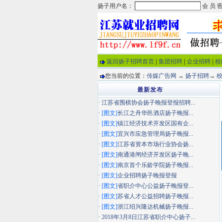
返回扬子招聘首页
|
集团招聘
|
企业招聘
|
校
您当前的位置：
传媒广告网
→
扬子招聘
→
最新发布
·
江苏省围棋协会扬子晚报登报招聘...
·
[图文]
长江之舟华邑酒店扬子晚报...
·
[图文]
镇江经济技术开发区国有企...
·
[图文]
宜兴市应急管理局扬子晚报...
·
[图文]
江苏省资本市场行业协会扬...
·
[图文]
南通港闸经济开发区扬子晚...
·
[图文]
南京首个乐龄学院扬子晚报...
·
[图文]
企业招聘扬子晚报登报
·
[图文]
省职介中心公益扬子晚报登...
·
[图文]
苏省人才公益招聘扬子晚报...
·
[图文]
浙江绍兴隆达机械扬子晚报...
·
2018年3月8日江苏省职介中心扬子...