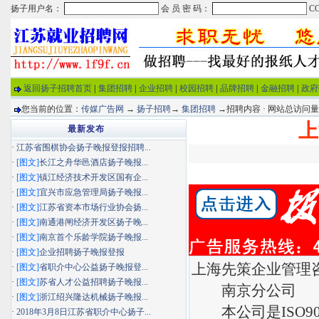
返回扬子招聘首页
|
集团招聘
|
企业招聘
|
校园招聘
|
品牌招聘
|
金融招聘
|
政府
您当前的位置：
传媒广告网
→
扬子招聘
→
集团招聘
→招聘内容 · 网站总访问
上
最新发布
·
江苏省围棋协会扬子晚报登报招聘...
·
[图文]
长江之舟华邑酒店扬子晚报...
·
[图文]
镇江经济技术开发区国有企...
·
[图文]
宜兴市应急管理局扬子晚报...
·
[图文]
江苏省资本市场行业协会扬...
·
[图文]
南通港闸经济开发区扬子晚...
·
[图文]
南京首个乐龄学院扬子晚报...
·
[图文]
企业招聘扬子晚报登报
上海先策企业管理
·
[图文]
省职介中心公益扬子晚报登...
·
[图文]
苏省人才公益招聘扬子晚报...
南京分公司
·
[图文]
浙江绍兴隆达机械扬子晚报...
本公司是ISO9001
·
2018年3月8日江苏省职介中心扬子...