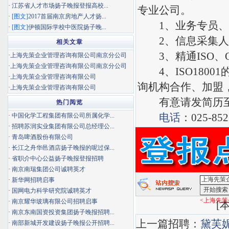
·
江苏省人才市场扬子晚报登报高校...
专业公司。
·
[图文]
2017首届南京房地产人才扬...
1、业务专员、
·
[图文]
伊顿国际学校中医院扬子晚...
2、信息采集人
相关文章
3、精通ISO、
·
上海先策企业管理咨询有限公司南京分公司
·
上海先策企业管理咨询有限公司南京分公司
4、ISO1800
·
上海先策企业管理咨询有限公司
询机构合作、加盟
·
上海先策企业管理咨询有限公司
有意请发简历至：shx
热门阅览
电话
：025-85
·
中国化学工程集团有限公司所属化学...
·
招聘苏润实业集团有限公司总经理公...
·
青岛啤酒股份有限公司
·
长江之舟华邑酒店扬子晚报的呢过保...
·
省职介中心公益扬子晚报登报招聘
·
南京南瑞集团公司诚聘英才
·
新华网招聘启事
·
国网电力科学研究院诚聘英才
<上海先策
·
南京耀华玻璃有限公司招聘启事
[
本
·
南京东南国资投资集团扬子晚报招聘...
上一篇招聘：
黛芙
·
南部新城开发建设扬子晚报公开招聘...