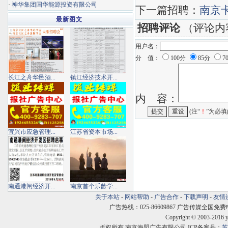
·
神华集团国华能源投资有限公司
下一篇招聘：
南京
最新图文
招聘评论
（评论内
用户名：
分 值：
100分
85分
7
长江之舟华邑酒...
镇江经济技术开...
内 容：
(注“
！
”为必填
宜兴市应急管理...
江苏省资本市场...
南通港闸经济开...
南京首个乐龄学...
关于本站
-
网站帮助
-
广告合作
-
下载声明
-
友情
广告热线：025-86609867 广告传媒全国免费电话:400
Copyright © 2003-2016 
版权所有 南京海盟广告有限公司 ICP备案号：
苏