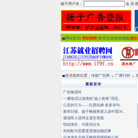
网站首页
|
求职招聘
|
教育培训
|
新闻视频
|
酒水
您当前的位置：
传媒广告网
→
广播刊例
→ 
最新发布
·
广告晚清吟
·
一通电话让崩溃的“超人爸爸”泪流...
·
心灵的引力——扎西拉姆·多多诗句...
·
新华日报、扬子晚报再度入选中国50...
·
退域军人优待证遗失登报
·
纸短情长，与君共白头
·
刘绍航与贺爱莲登报结婚启事
·
斗龙港生态扬子晚报登报招标公告