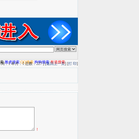
搜索
雅虎搜索
QQ搜索
狗狗搜索
有道搜索
周：1 本月：1 总数：227 ] [
返回上一页
] [
打 印
]
！