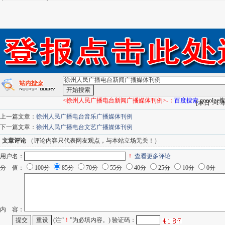
<徐州人民广播电台新闻广播媒体刊例>-：
百度搜索
gooolge
[
本日：1 本
上一篇文章：
徐州人民广播电台音乐广播媒体刊例
下一篇文章：
徐州人民广播电台文艺广播媒体刊例
文章评论
（评论内容只代表网友观点，与本站立场无关！）
用户名：
！
查看更多评论
分 值：
100分
85分
70分
55分
40分
25分
10分
0分
内 容：
(注“
！
”为必填内容。) 验证码：