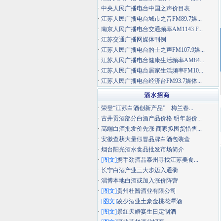
·
中央人民广播电台中国之声价目表
·
江苏人民广播电台城市之音FM89.7媒...
·
南京人民广播电台交通频率AM1143 F...
·
江苏交通广播网媒体刊例
·
江苏人民广播电台的士之声FM107.9媒...
·
江苏人民广播电台健康生活频率AM84...
·
江苏人民广播电台居家生活频率FM10...
·
江苏人民广播电台经济台FM93.7媒体...
酒水招商
·
荣登“江苏白酒创新产品” 梅兰春...
·
古井贡酒部分白酒产品价格 明年起价...
·
高端白酒批发价先涨 商家拟囤货惜售...
·
安徽查获大量假冒品牌白酒包装盒
·
烟台阳光酒水食品批发市场简介
·
[图文]
携手劲酒品泰州寻找江苏美食...
·
长宁白酒产业三大步迈入通衢
·
淄博本地白酒或加入涨价阵营
·
[图文]
贵州杜酱酒业有限公司
·
[图文]
凌少酒业土豪金桃花潭酒
·
[图文]
景红天婚宴生日定制酒