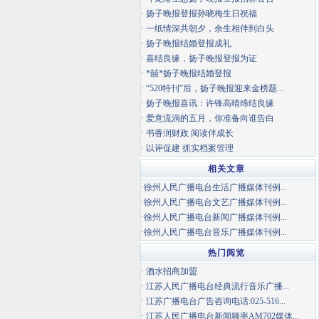
·
扬子晚报登报孙晓梅生日祝福
·
一纸情深共朝夕，余生相伴到白头
·
扬子晚报结婚登报成礼
·
喜结良缘，扬子晚报登报为证
·
*囍*扬子晚报结婚登报
·
“520特刊”后，扬子晚报迎来金榜题...
·
扬子晚报喜讯：许锋高晴缔结良缘
·
爱意流淌的五月，你准备向谁告白
·
书香润财政 阅读伴成长
·
以评促建 抓实档案管理
相关文章
·
徐州人民广播电台生活广播媒体刊例...
·
徐州人民广播电台文艺广播媒体刊例...
·
徐州人民广播电台新闻广播媒体刊例...
·
徐州人民广播电台音乐广播媒体刊例...
热门阅览
·
酒水招商加盟
·
江苏人民广播电台经典流行音乐广播...
·
江苏广播电台广告咨询电话:025-516...
·
江苏人民广播电台新闻频率AM702媒体...