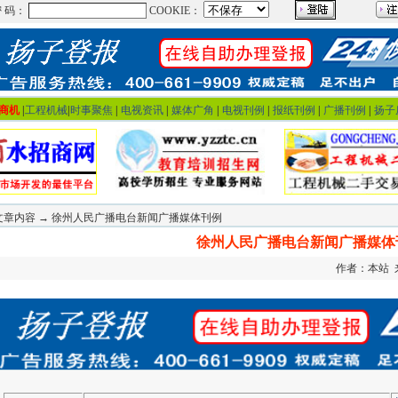
商机
|
工程机械
|
时事聚焦
|
电视资讯
|
媒体广角
|
电视刊例
|
报纸刊例
|
广播刊例
|
扬子
文章内容 → 徐州人民广播电台新闻广播媒体刊例
徐州人民广播电台新闻广播媒体
作者：本站 来源