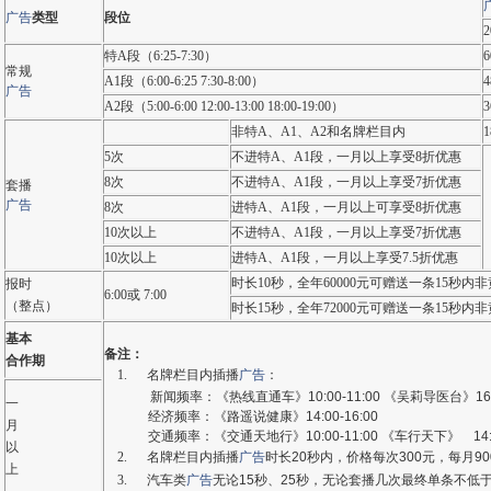
广告
类型
段位
特A段（6:25-7:30）
常规
A1段（6:00-6:25 7:30-8:00）
广告
A2段（5:00-6:00 12:00-13:00 18:00-19:00）
非特A、A1、A2和名牌栏目内
5次
不进特A、A1段，一月以上享受8折优惠
8次
不进特A、A1段，一月以上享受7折优惠
套播
广告
8次
进特A、A1段，一月以上可享受8折优惠
10次以上
不进特A、A1段，一月以上享受7折优惠
10次以上
进特A、A1段，一月以上享受7.5折优惠
时长10秒，全年60000元可赠送一条15秒内
报时
6:00或 7:00
（整点）
时长15秒，全年72000元可赠送一条15秒内
基本
备注：
合作期
1.
名牌栏目内插播
广告
：
新闻频率：《热线直通车》
10:00-11:00
《吴莉导医台》
16
一
经济频率：《路遥说健康》
14:00-16:00
月
交通频率：《交通天地行》
10:00-11:00
《车行天下》
14:
以
2.
名牌栏目内插播
广告
时长
20
秒内，价格每次
300
元，每月
90
上
3.
汽车类
广告
无论
15
秒、
25
秒，无论套播几次最终单条不低