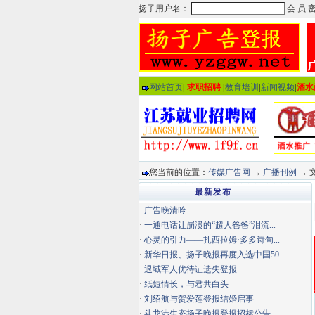
网站首页
|
求职招聘
|
教育培训
|
新闻视频
|
酒水
您当前的位置：
传媒广告网
→
广播刊例
→ 文
最新发布
·
广告晚清吟
·
一通电话让崩溃的“超人爸爸”泪流...
·
心灵的引力——扎西拉姆·多多诗句...
·
新华日报、扬子晚报再度入选中国50...
·
退域军人优待证遗失登报
·
纸短情长，与君共白头
·
刘绍航与贺爱莲登报结婚启事
·
斗龙港生态扬子晚报登报招标公告