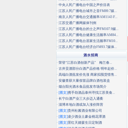
·
中央人民广播电台中国之声价目表
·
江苏人民广播电台城市之音FM89.7媒...
·
南京人民广播电台交通频率AM1143 F...
·
江苏交通广播网媒体刊例
·
江苏人民广播电台的士之声FM107.9媒...
·
江苏人民广播电台健康生活频率AM84...
·
江苏人民广播电台居家生活频率FM10...
·
江苏人民广播电台经济台FM93.7媒体...
酒水招商
·
荣登“江苏白酒创新产品” 梅兰春...
·
古井贡酒部分白酒产品价格 明年起价...
·
高端白酒批发价先涨 商家拟囤货惜售...
·
安徽查获大量假冒品牌白酒包装盒
·
烟台阳光酒水食品批发市场简介
·
[图文]
携手劲酒品泰州寻找江苏美食...
·
长宁白酒产业三大步迈入通衢
·
淄博本地白酒或加入涨价阵营
·
[图文]
贵州杜酱酒业有限公司
·
[图文]
凌少酒业土豪金桃花潭酒
·
[图文]
景红天婚宴生日定制酒