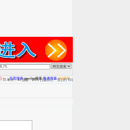
5.>-：
百度搜索
gooolge搜索
雅虎搜索
QQ搜索
5 本月：41 总数：2951 ] [
返回上一页
] [
打 印
]