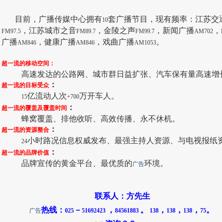
目前，广播传媒中心拥有
套广播节目，现有频率：江苏交
10
，江苏城市之音
，金陵之声
，新闻广播
，
FM97.5
FM89.7
FM99.7
AM702
广播
，健康广播
，戏曲广播
。
AM846
AM846
AM1053
超一流的移动空间：
高速发达的公路网、城市群日益扩张、汽车保有量高速增
：
超一流的目标受众
亿流动人次
万开车人。
15
+700
：
超一流的覆盖及覆盖时间
蜂窝覆盖、排他收听、高效传播、永不休机。
：
超一流的资源整合
小时路况信息权威发布、最强主持人资源、与电视报纸
24
：
超一流的品牌价值
品牌宣传的黄金平台、最优质的
环境。
广告
联系人：
方
先生
热线：
－
，
。
，
，
，
。
广告
025
51692423
84561883
138
138
138
75