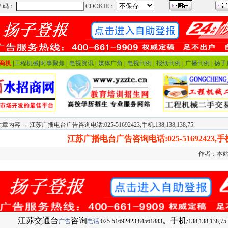
商机
|
工程机械
|
时事聚焦
|
电视资讯
|
媒体广角
|
电视刊例
|
报纸刊例
|
广播刊例
|
扬子
章内容 → 江苏广播电台广告咨询电话:025-51692423,手机:138,138,138,75.
江苏广播电台广告咨询电话:025-51692423,手机:138
作者：本站 
江苏交通台
咨询
。手机
广告
电话
:025-51692423,84561883
:138,138,138,75