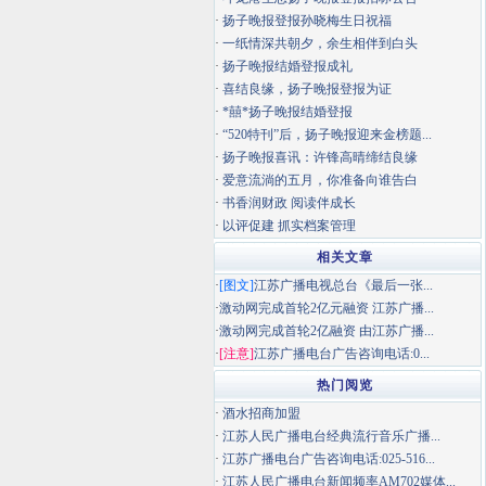
·
扬子晚报登报孙晓梅生日祝福
·
一纸情深共朝夕，余生相伴到白头
·
扬子晚报结婚登报成礼
·
喜结良缘，扬子晚报登报为证
·
*囍*扬子晚报结婚登报
·
“520特刊”后，扬子晚报迎来金榜题...
·
扬子晚报喜讯：许锋高晴缔结良缘
·
爱意流淌的五月，你准备向谁告白
·
书香润财政 阅读伴成长
·
以评促建 抓实档案管理
相关文章
·
[图文]
江苏广播电视总台《最后一张...
·
激动网完成首轮2亿元融资 江苏广播...
·
激动网完成首轮2亿融资 由江苏广播...
·
[注意]
江苏广播电台广告咨询电话:0...
热门阅览
·
酒水招商加盟
·
江苏人民广播电台经典流行音乐广播...
·
江苏广播电台广告咨询电话:025-516...
·
江苏人民广播电台新闻频率AM702媒体...