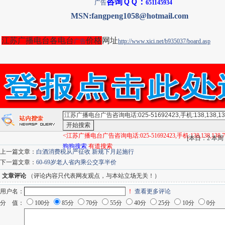
咨询ＱＱ：
广告
651145934
MSN:fangpeng1058@hotmail.com
江苏广播电台各电台
价格
网址
广告
http://www.xici.net/b935037/board.asp
<江苏广播电台广告咨询电话:025-51692423,手机:138,138,138,7
[
本日：2 本周：3
狗狗搜索
有道搜索
上一篇文章：
白酒消费税从严征收 新规下月起施行
下一篇文章：
60-69岁老人省内乘公交享半价
文章评论
（评论内容只代表网友观点，与本站立场无关！）
用户名：
！
查看更多评论
分 值：
100分
85分
70分
55分
40分
25分
10分
0分