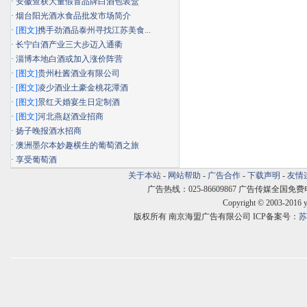
·
安徽查获大量假冒品牌白酒包装盒
·
烟台阳光酒水食品批发市场简介
·
[图文]
携手劲酒品泰州寻找江苏美食...
·
长宁白酒产业三大步迈入通衢
·
淄博本地白酒或加入涨价阵营
·
[图文]
贵州杜酱酒业有限公司
·
[图文]
凌少酒业土豪金桃花潭酒
·
[图文]
景红天婚宴生日定制酒
·
[图文]
河北燕赵酒业招商
·
扬子晚报酒水招商
·
澳洲墨尔本妙趣横生的葡萄酒之旅
·
享受葡萄酒
关于本站
-
网站帮助
-
广告合作
-
下载声明
-
友情
广告热线：025-86609867 广告传媒全国免费电话:400
Copyright © 2003-2016 
版权所有 南京海盟广告有限公司 ICP备案号：
苏