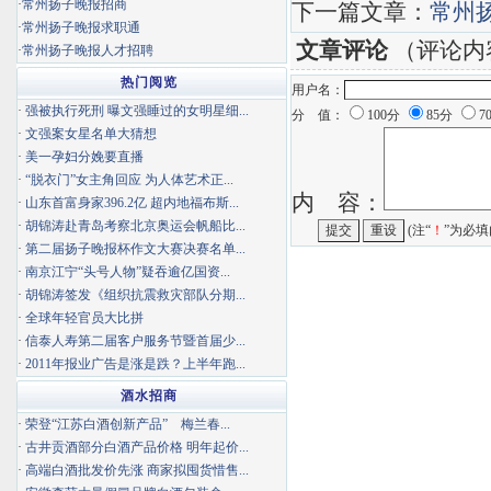
·
常州扬子晚报招商
下一篇文章：
常州
·
常州扬子晚报求职通
文章评论
（评论内
·
常州扬子晚报人才招聘
热门阅览
用户名：
·
强被执行死刑 曝文强睡过的女明星细...
分 值：
100分
85分
7
·
文强案女星名单大猜想
·
美一孕妇分娩要直播
·
“脱衣门”女主角回应 为人体艺术正...
内 容：
·
山东首富身家396.2亿 超内地福布斯...
·
胡锦涛赴青岛考察北京奥运会帆船比...
(注“
！
”为必填
·
第二届扬子晚报杯作文大赛决赛名单...
·
南京江宁“头号人物”疑吞逾亿国资...
·
胡锦涛签发《组织抗震救灾部队分期...
·
全球年轻官员大比拼
·
信泰人寿第二届客户服务节暨首届少...
·
2011年报业广告是涨是跌？上半年跑...
酒水招商
·
荣登“江苏白酒创新产品” 梅兰春...
·
古井贡酒部分白酒产品价格 明年起价...
·
高端白酒批发价先涨 商家拟囤货惜售...