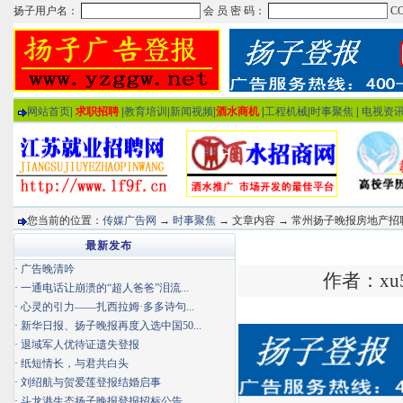
网站首页
|
求职招聘
|
教育培训
|
新闻视频
|
酒水商机
|
工程机械
|
时事聚焦
|
电视资
您当前的位置：
传媒广告网
→
时事聚焦
→ 文章内容 → 常州扬子晚报房地产招
最新发布
·
广告晚清吟
作者：xu5
·
一通电话让崩溃的“超人爸爸”泪流...
·
心灵的引力——扎西拉姆·多多诗句...
·
新华日报、扬子晚报再度入选中国50...
·
退域军人优待证遗失登报
·
纸短情长，与君共白头
·
刘绍航与贺爱莲登报结婚启事
·
斗龙港生态扬子晚报登报招标公告