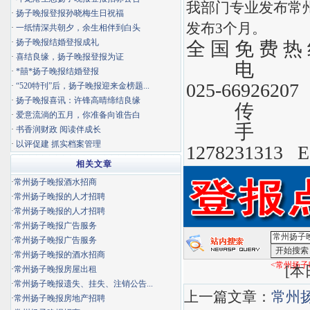
我部门专业发布常
·
扬子晚报登报孙晓梅生日祝福
发布3个月。
·
一纸情深共朝夕，余生相伴到白头
·
扬子晚报结婚登报成礼
全 国 免 费 
·
喜结良缘，扬子晚报登报为证
电 话 : 02
·
*囍*扬子晚报结婚登报
025-66926207
·
“520特刊”后，扬子晚报迎来金榜题...
·
扬子晚报喜讯：许锋高晴缔结良缘
传 真 : 
·
爱意流淌的五月，你准备向谁告白
手 机 : 13
·
书香润财政 阅读伴成长
·
以评促建 抓实档案管理
1278231313 E
相关文章
·
常州扬子晚报酒水招商
·
常州扬子晚报的人才招聘
·
常州扬子晚报的人才招聘
·
常州扬子晚报广告服务
·
常州扬子晚报广告服务
·
常州扬子晚报的酒水招商
<常州扬子
[
本日
·
常州扬子晚报房屋出租
·
常州扬子晚报遗失、挂失、注销公告...
上一篇文章：
常州
·
常州扬子晚报房地产招聘