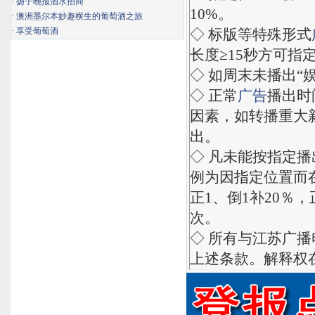
·
扬子晚报酒水招商
10%。
·
澳洲墨尔本妙趣横生的葡萄酒之旅
·
享受葡萄酒
◇ 标版等特殊形式
长度≥15秒方可指
◇ 如周末未播出“
◇ 正常
广告
播出时
因素，如转播重大
出。
◇ 凡未能按指定
例为因指定位置而
正1、倒1补20％，
次。
◇ 所有与江苏广
上述条款。解释权