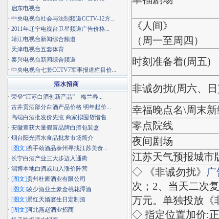
·
启东电视台
·
中央电视台社会与法制频道CCTV-12方...
《人间》
·
2011年辽宁电视台卫星频道广告价格...
（周一至周四）
·
靖江电视台新闻综合频道
·
天津电视台五套体育
·
泰兴电视台新闻综合频道
时刻准备着(周五)
·
中央电视台七套CCTV7军事报道栏目价...
酒水招商
非诚勿扰(周六、日
·
荣登“江苏白酒创新产品” 梅兰春...
·
古井贡酒部分白酒产品价格 明年起价...
幸福晚点名\周末
·
高端白酒批发价先涨 商家拟囤货惜售...
零点院线
·
安徽查获大量假冒品牌白酒包装盒
·
烟台阳光酒水食品批发市场简介
夜间剧场
·
[图文]
携手劲酒品泰州寻找江苏美食...
江苏天气预报城市
·
长宁白酒产业三大步迈入通衢
·
淄博本地白酒或加入涨价阵营
◇ 《非诚勿扰》
广
·
[图文]
贵州杜酱酒业有限公司
次；2、当天二次复播
·
[图文]
凌少酒业土豪金桃花潭酒
万元。单独投放《
·
[图文]
景红天婚宴生日定制酒
·
[图文]
河北燕赵酒业招商
◇ 指定位置加价:正