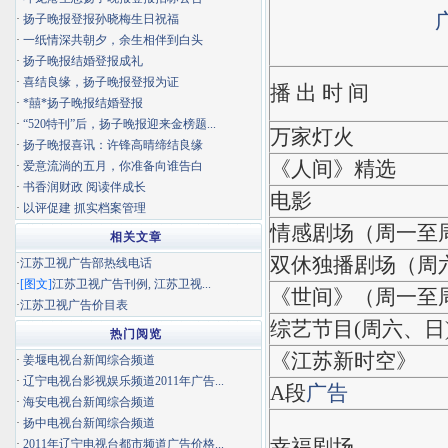
·
扬子晚报登报孙晓梅生日祝福
·
一纸情深共朝夕，余生相伴到白头
·
扬子晚报结婚登报成礼
·
喜结良缘，扬子晚报登报为证
播 出 时 间
·
*囍*扬子晚报结婚登报
·
“520特刊”后，扬子晚报迎来金榜题...
万家灯火
·
扬子晚报喜讯：许锋高晴缔结良缘
《人间》精选
·
爱意流淌的五月，你准备向谁告白
·
书香润财政 阅读伴成长
电影
·
以评促建 抓实档案管理
情感剧场（周一至
相关文章
双休独播剧场（周
·
江苏卫视广告部热线电话
·
[图文]
江苏卫视广告刊例, 江苏卫视...
《世间》（周一至
·
江苏卫视广告价目表
综艺节目(周六、日
热门阅览
《江苏新时空》
·
姜堰电视台新闻综合频道
·
辽宁电视台影视娱乐频道2011年广告...
A段
广告
·
海安电视台新闻综合频道
·
扬中电视台新闻综合频道
幸福剧场
·
2011年辽宁电视台都市频道广告价格...