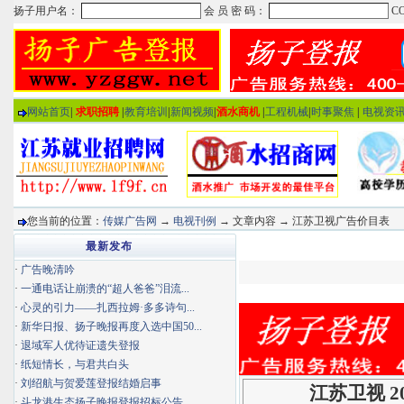
网站首页
|
求职招聘
|
教育培训
|
新闻视频
|
酒水商机
|
工程机械
|
时事聚焦
|
电视资
您当前的位置：
传媒广告网
→
电视刊例
→ 文章内容 → 江苏卫视广告价目表
最新发布
·
广告晚清吟
·
一通电话让崩溃的“超人爸爸”泪流...
·
心灵的引力——扎西拉姆·多多诗句...
·
新华日报、扬子晚报再度入选中国50...
·
退域军人优待证遗失登报
·
纸短情长，与君共白头
·
刘绍航与贺爱莲登报结婚启事
江苏卫视 2
·
斗龙港生态扬子晚报登报招标公告