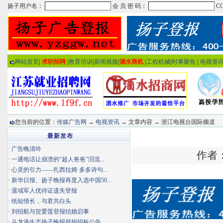
网站首页
|
求职招聘
|
教育培训
|
新闻视频
|
酒水商机
|
工程机械
|
时事聚焦
|
电视资
您当前的位置：
传媒广告网
→
电视资讯
→ 文章内容 → 浙江电视台国际频道
最新发布
·
广告晚清吟
作者：
·
一通电话让崩溃的“超人爸爸”泪流...
·
心灵的引力——扎西拉姆·多多诗句...
·
新华日报、扬子晚报再度入选中国50...
·
退域军人优待证遗失登报
·
纸短情长，与君共白头
·
刘绍航与贺爱莲登报结婚启事
·
斗龙港生态扬子晚报登报招标公告