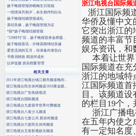
浙江电视台国际频
·
扬子晚报登报孙晓梅生日祝福
浙江国际频道
·
一纸情深共朝夕，余生相伴到白头
·
扬子晚报结婚登报成礼
华侨及懂中文
·
喜结良缘，扬子晚报登报为证
它突出浙江的
·
*囍*扬子晚报结婚登报
频道的丰富节
·
“520特刊”后，扬子晚报迎来金榜题...
·
扬子晚报喜讯：许锋高晴缔结良缘
娱乐资讯，和
·
爱意流淌的五月，你准备向谁告白
本着让世界了
·
书香润财政 阅读伴成长
·
以评促建 抓实档案管理
国际频道在充
相关文章
浙江的地域特
·
2011年浙江电视台钱江都市频道晚间...
江国际频道首
·
浙江电视台民生休闲频道1818黄金眼...
目。该频道设
·
浙江电视台广告热线电话
·
浙江电视台国际频道
的栏目19个
·
浙江电视台九套留学世界付费频道
浙江广播电视
·
浙江电视台八套少儿频道
·
浙江电视台七套公共.新农村频道
在五年内使之
·
浙江电视台六套民生休闲频道
有一定知名度
·
浙江电视台五套影视娱乐频道