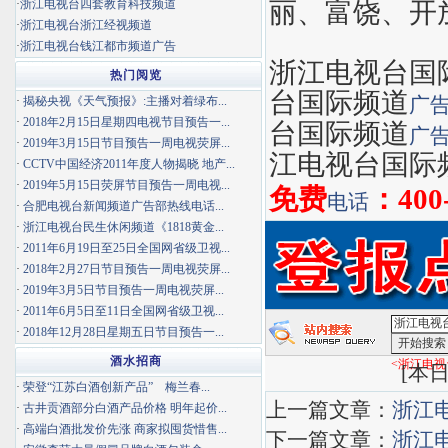
·
浙江电视台四套教育科技频道
丽、富饶、开
·
浙江电视台浙江经视频道
·
浙江电视台钱江都市频道广告
浙江电视台国
热门阅览
台国际频道
广
·
揭秘央视《天气预报》:主播对着绿布...
·
2018年2月15日星期四电视节目预告一...
台国际频道
广
·
2019年3月15日节目预告一周电视荧屏...
江电视台国际
·
CCTV中国经济2011年度人物揭晓 地产...
·
2019年5月15日荧屏节目预告一周电视...
免费
：400
电话
·
合肥电视台新闻频道广告部热线电话...
·
浙江电视台民生休闲频道《1818黄金...
·
2011年6月19日至25日全国网省级卫视...
·
2018年2月27日节目预告一周电视荧屏...
·
2019年3月5日节目预告一周电视荧屏...
·
2011年6月5日至11日全国网省级卫视...
·
2018年12月28日星期五日节目预告一...
酒水招商
<浙江电视
[
本日
·
荣登“江苏白酒创新产品” 梅兰春...
上一篇文章：
浙江
·
古井贡酒部分白酒产品价格 明年起价...
·
高端白酒批发价先涨 商家拟囤货惜售...
下一篇文章：
浙江