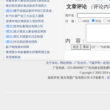
·
安徽查获大量假冒品牌白酒包装盒
文章评论
（评论内
·
烟台阳光酒水食品批发市场简介
·
[图文]
携手劲酒品泰州寻找江苏美食...
用户名：
·
长宁白酒产业三大步迈入通衢
·
淄博本地白酒或加入涨价阵营
分 值：
100分
85分
7
·
[图文]
贵州杜酱酒业有限公司
·
[图文]
凌少酒业土豪金桃花潭酒
·
[图文]
景红天婚宴生日定制酒
内 容：
·
[图文]
河北燕赵酒业招商
·
扬子晚报酒水招商
(注“
！
”为必填
·
澳洲墨尔本妙趣横生的葡萄酒之旅
·
享受葡萄酒
关于本站
-
网站帮助
-
广告合作
-
下载声明
-
友情
广告热线：025-86609867 广告传媒全国免费电话:400
Copyright © 2003-2016 
版权所有 南京海盟广告有限公司 ICP备案号：
苏