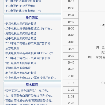
·
浙江电视台四套教育科技频道
19:18
·
浙江电视台浙江经视频道
19:30
·
浙江电视台钱江都市频道广告
19:34
热门阅览
19:40
·
姜堰电视台新闻综合频道
《钱
·
辽宁电视台影视娱乐频道2011年广告...
19:50
·
海安电视台新闻综合频道
20:00
·
扬中电视台新闻综合频道
20:08
·
2011年辽宁电视台都市频道广告价格...
周一至
·
启东电视台
20:23
周
·
中央电视台社会与法制频道CCTV-12方...
20:30
周日 《我老
·
2011年辽宁电视台卫星频道广告价格...
20:40
·
靖江电视台新闻综合频道
·
天津电视台五套体育
20:45
·
泰兴电视台新闻综合频道
21:03
·
中央电视台七套CCTV7军事报道栏目价...
21:13
《
酒水招商
21:22
·
荣登“江苏白酒创新产品” 梅兰春...
·
古井贡酒部分白酒产品价格 明年起价...
21:31
·
高端白酒批发价先涨 商家拟囤货惜售...
21:40