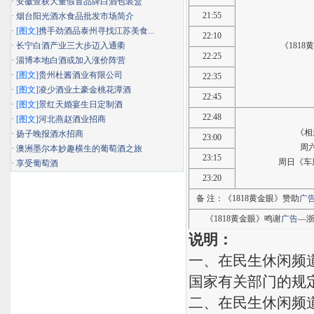
·
安徽查获大量假冒品牌白酒包装盒
21:55
·
烟台阳光酒水食品批发市场简介
·
[图文]
携手劲酒品泰州寻找江苏美食...
22:10
·
长宁白酒产业三大步迈入通衢
《181
22:25
·
淄博本地白酒或加入涨价阵营
·
[图文]
贵州杜酱酒业有限公司
22:35
·
[图文]
凌少酒业土豪金桃花潭酒
22:45
·
[图文]
景红天婚宴生日定制酒
22:48
·
[图文]
河北燕赵酒业招商
《相
·
扬子晚报酒水招商
23:00
周
·
澳洲墨尔本妙趣横生的葡萄酒之旅
23:15
周日《车
·
享受葡萄酒
23:20
备 注：《1818黄金眼》赞助
广
《1818黄金眼》鸣谢
广告
—浙
说明：
一、在民生休闲频
国家有关部门的规定
二、在民生休闲频