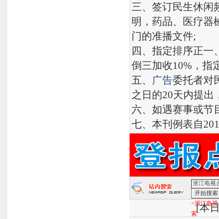
三、签订民生休闲
明，药品、医疗器
门的准播文件;
四、指定排序正一、
倒三加收10%，指定
五、
广告
委托者对
之日的20天内提出
六、如遇赛事或节目
七、本刊例表自201
<浙江电视
[
本日
索