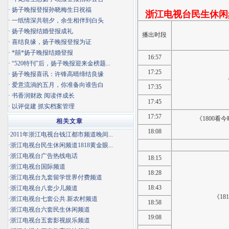
·
扬子晚报登报孙晓梅生日祝福
浙江电视台民生休闲频
·
一纸情深共朝夕，余生相伴到白头
·
扬子晚报结婚登报成礼
播出时段
·
喜结良缘，扬子晚报登报为证
·
*囍*扬子晚报结婚登报
16:57
·
“520特刊”后，扬子晚报迎来金榜题...
17:25
·
扬子晚报喜讯：许锋高晴缔结良缘
·
爱意流淌的五月，你准备向谁告白
17:35
·
书香润财政 阅读伴成长
17:45
·
以评促建 抓实档案管理
17:57
《1800看
相关文章
18:08
·
2011年浙江电视台钱江都市频道晚间...
·
浙江电视台民生休闲频道1818黄金眼...
·
浙江电视台广告热线电话
18:15
·
浙江电视台国际频道
18:28
·
浙江电视台九套留学世界付费频道
18:43
·
浙江电视台八套少儿频道
《18
·
浙江电视台七套公共.新农村频道
18:58
·
浙江电视台六套民生休闲频道
19:08
·
浙江电视台五套影视娱乐频道