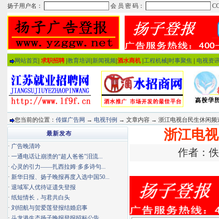
网站首页
|
求职招聘
|
教育培训
|
新闻视频
|
酒水商机
|
工程机械
|
时事聚焦
|
电视资
您当前的位置：
传媒广告网
→
电视刊例
→ 文章内容 → 浙江电视台民生休闲频
浙江电视
最新发布
·
广告晚清吟
作者：佚名
·
一通电话让崩溃的“超人爸爸”泪流...
·
心灵的引力——扎西拉姆·多多诗句...
·
新华日报、扬子晚报再度入选中国50...
·
退域军人优待证遗失登报
·
纸短情长，与君共白头
·
刘绍航与贺爱莲登报结婚启事
·
斗龙港生态扬子晚报登报招标公告