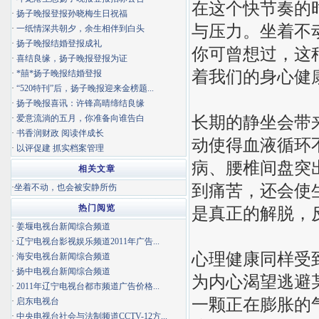
在这个快节奏的
·
扬子晚报登报孙晓梅生日祝福
与压力。坐着不
·
一纸情深共朝夕，余生相伴到白头
·
扬子晚报结婚登报成礼
你可曾想过，这
·
喜结良缘，扬子晚报登报为证
着我们的身心健
·
*囍*扬子晚报结婚登报
·
“520特刊”后，扬子晚报迎来金榜题...
·
扬子晚报喜讯：许锋高晴缔结良缘
长期的静坐会带
·
爱意流淌的五月，你准备向谁告白
·
书香润财政 阅读伴成长
动使得血液循环
·
以评促建 抓实档案管理
病、腰椎间盘突
相关文章
到痛苦，还会使
·
坐着不动，也会被安静所伤
热门阅览
是真正的解脱，
·
姜堰电视台新闻综合频道
·
辽宁电视台影视娱乐频道2011年广告...
心理健康同样受
·
海安电视台新闻综合频道
·
扬中电视台新闻综合频道
为内心渴望逃避
·
2011年辽宁电视台都市频道广告价格...
一颗正在膨胀的
·
启东电视台
·
中央电视台社会与法制频道CCTV-12方...