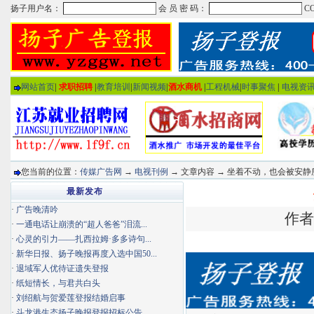
网站首页
|
求职招聘
|
教育培训
|
新闻视频
|
酒水商机
|
工程机械
|
时事聚焦
|
电视资
您当前的位置：
传媒广告网
→
电视刊例
→ 文章内容 → 坐着不动，也会被安静
最新发布
·
广告晚清吟
作者
·
一通电话让崩溃的“超人爸爸”泪流...
·
心灵的引力——扎西拉姆·多多诗句...
·
新华日报、扬子晚报再度入选中国50...
·
退域军人优待证遗失登报
·
纸短情长，与君共白头
·
刘绍航与贺爱莲登报结婚启事
·
斗龙港生态扬子晚报登报招标公告