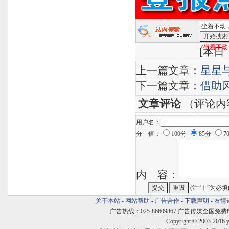
<坐着不动
[
本日：
上一篇文章：
星星
下一篇文章：
借助
文章评论
（评论内
用户名：
分 值：
100分
85分
7
内 容：
(注“
！
”为必填
关于本站
-
网站帮助
-
广告合作
-
下载声明
-
友情
广告热线：025-86609867 广告传媒全国免费电话:400
Copyright © 2003-2016 