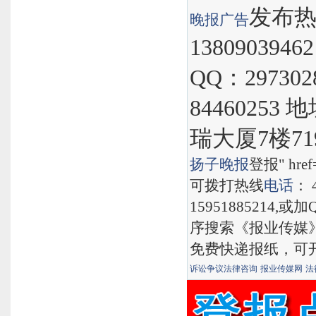
发布热线
晚报
广告
1380903946
QQ：297302
8446025
瑞大厦7楼71
扬子晚报
登报" href="
可拨打热线
电话
： 
15951885214,
序搜索《报业传媒
免费快递报纸，可
诉讼争议法律咨询
报业传媒网
法