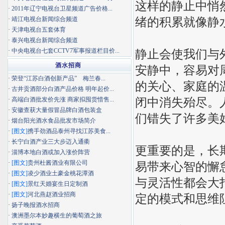
这样的静止中悄
·
2011年辽宁电视台卫星频道广告价格...
绪的积累就像静
·
靖江电视台新闻综合频道
·
天津电视台五套体育
·
泰兴电视台新闻综合频道
·
中央电视台七套CCTV7军事报道栏目价...
静止会使我们与
酒水招商
安静中，容易对
·
荣登“江苏白酒创新产品” 梅兰春...
的关心、家庭的
·
古井贡酒部分白酒产品价格 明年起价...
闭中消失殆尽。
·
高端白酒批发价先涨 商家拟囤货惜售...
·
安徽查获大量假冒品牌白酒包装盒
们错失了许多美
·
烟台阳光酒水食品批发市场简介
·
[图文]
携手劲酒品泰州寻找江苏美食...
·
长宁白酒产业三大步迈入通衢
更重要的是，长
·
淄博本地白酒或加入涨价阵营
·
[图文]
贵州杜酱酒业有限公司
易带来心智的懈
·
[图文]
凌少酒业土豪金桃花潭酒
与灵活性都会大
·
[图文]
景红天婚宴生日定制酒
·
[图文]
河北燕赵酒业招商
定的模式和思维
·
扬子晚报酒水招商
·
澳洲墨尔本妙趣横生的葡萄酒之旅