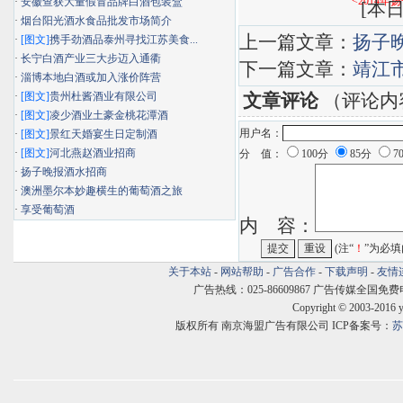
<2014
·
安徽查获大量假冒品牌白酒包装盒
[
本日
·
烟台阳光酒水食品批发市场简介
上一篇文章：
扬子
·
[图文]
携手劲酒品泰州寻找江苏美食...
·
长宁白酒产业三大步迈入通衢
下一篇文章：
靖江
·
淄博本地白酒或加入涨价阵营
·
[图文]
贵州杜酱酒业有限公司
文章评论
（评论内
·
[图文]
凌少酒业土豪金桃花潭酒
用户名：
·
[图文]
景红天婚宴生日定制酒
·
[图文]
河北燕赵酒业招商
分 值：
100分
85分
7
·
扬子晚报酒水招商
·
澳洲墨尔本妙趣横生的葡萄酒之旅
·
享受葡萄酒
内 容：
(注“
！
”为必填
关于本站
-
网站帮助
-
广告合作
-
下载声明
-
友情
广告热线：025-86609867 广告传媒全国免费电话:400
Copyright © 2003-2016 
版权所有 南京海盟广告有限公司 ICP备案号：
苏