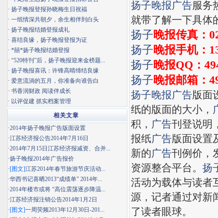
扬子晚报
广告
服务热
·
扬子晚报登报孙晓梅生日祝福
就带了解一下具体
·
一纸情深共朝夕，余生相伴到白头
·
扬子晚报结婚登报成礼
扬子
晚报传真：025
·
喜结良缘，扬子晚报登报为证
扬子
晚报手机：138
·
*囍*扬子晚报结婚登报
·
“520特刊”后，扬子晚报迎来金榜题...
扬子
晚报QQ：494
·
扬子晚报喜讯：许锋高晴缔结良缘
扬子
晚报邮箱：
4
·
爱意流淌的五月，你准备向谁告白
·
书香润财政 阅读伴成长
扬子晚报
广告
版面设
·
以评促建 抓实档案管理
纸的版面的大小，
相关文章
积，
广告
刊登说明
·
2014年扬子晚报广告版面设置
报纸
广告
版面设置
·
江苏经济报公告2014年7月16日
·
2014年7月15日江苏经济报减资、合并...
新的
广告
刊例价，
·
扬子晚报2014年广告报价
资源整合平台。
扬
·
[图文]
江苏2014年春节旅游节庆活动...
·
华西书记喜晒2013“成绩单” 2014年...
活动为载体与读者
·
2014年楼市或将 “高位震荡逐步降温...
源，记者通过对新
·
江苏经济报注销公告2014年1月2日
了读者眼球。
·
[图文]
一周荧频2013年12月30日-201...