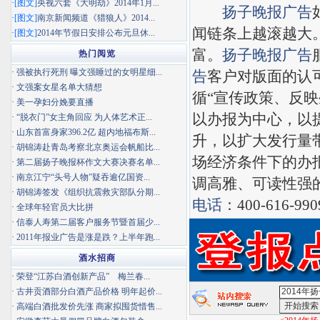
·
[图文]
央视六套《大明劫》2014年1月...
扬子晚报
广告
·
[图文]
南京新闻频道《猎狼人》2014...
闻链条上越滚越大。
·
[图文]
2014年节假日安排公布元旦休...
富。
扬子晚报
广告
热门阅览
·
强被执行死刑 曝文强睡过的女明星细...
告
客户对版面的认
·
文强案女星名单大猜想
循“宣传政策、反
·
美一孕妇分娩要直播
以办报为中心，以
·
“脱衣门”女主角回应 为人体艺术正...
·
山东首富身家396.2亿 超内地福布斯...
升，以扩大发行量
·
胡锦涛赴青岛考察北京奥运会帆船比...
场经济条件下的办
·
第二届扬子晚报杯作文大赛决赛名单...
·
南京江宁“头号人物”疑吞逾亿国资...
调高雅、可读性强
·
胡锦涛签发《组织抗震救灾部队分期...
电话
：400-616-99
·
全球年轻官员大比拼
·
信泰人寿第二届客户服务节暨首届少...
·
2011年报业广告是涨是跌？上半年跑...
酒水招商
·
荣登“江苏白酒创新产品” 梅兰春...
·
古井贡酒部分白酒产品价格 明年起价...
·
高端白酒批发价先涨 商家拟囤货惜售...