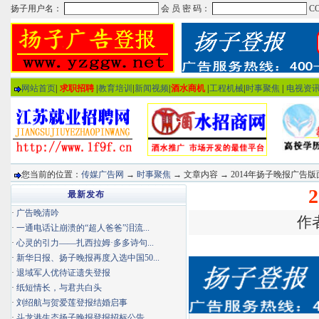
网站首页
|
求职招聘
|
教育培训
|
新闻视频
|
酒水商机
|
工程机械
|
时事聚焦
|
电视资
您当前的位置：
传媒广告网
→
时事聚焦
→ 文章内容 → 2014年扬子晚报广告
最新发布
·
广告晚清吟
作者
·
一通电话让崩溃的“超人爸爸”泪流...
·
心灵的引力——扎西拉姆·多多诗句...
·
新华日报、扬子晚报再度入选中国50...
·
退域军人优待证遗失登报
·
纸短情长，与君共白头
·
刘绍航与贺爱莲登报结婚启事
·
斗龙港生态扬子晚报登报招标公告