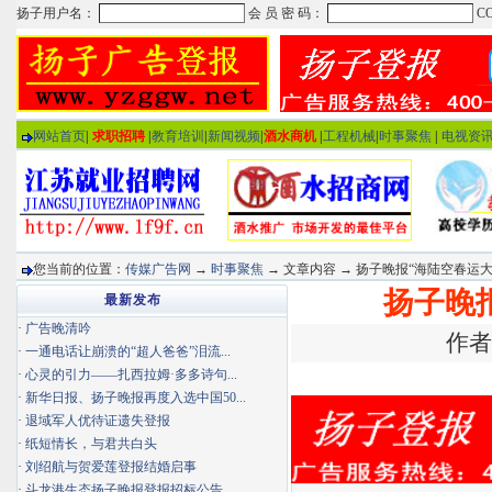
网站首页
|
求职招聘
|
教育培训
|
新闻视频
|
酒水商机
|
工程机械
|
时事聚焦
|
电视资
您当前的位置：
传媒广告网
→
时事聚焦
→ 文章内容 → 扬子晚报“海陆空春运
扬子晚
最新发布
·
广告晚清吟
作者
·
一通电话让崩溃的“超人爸爸”泪流...
·
心灵的引力——扎西拉姆·多多诗句...
·
新华日报、扬子晚报再度入选中国50...
·
退域军人优待证遗失登报
·
纸短情长，与君共白头
·
刘绍航与贺爱莲登报结婚启事
·
斗龙港生态扬子晚报登报招标公告