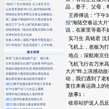
·
“脱衣门”女主角回应 为人体艺术正...
品，妻子、父母，
·
山东首富身家396.2亿 超内地福布斯...
王师傅说：“下午
·
胡锦涛赴青岛考察北京奥运会帆船比...
·
第二届扬子晚报杯作文大赛决赛名单...
报
“海陆空春运大片
·
南京江宁“头号人物”疑吞逾亿国资...
说，在家里等着不
·
胡锦涛签发《组织抗震救灾部队分期...
·
全球年轻官员大比拼
实习生 高铭君 
·
信泰人寿第二届客户服务节暨首届少...
·
2011年报业广告是涨是跌？上半年跑...
飞机上，老板为打
酒水招商
地点：深航南京往
·
荣登“江苏白酒创新产品” 梅兰春...
飞机飞行在万米高
·
古井贡酒部分白酒产品价格 明年起价...
·
高端白酒批发价先涨 商家拟囤货惜售...
大片”昨上演感动
·
安徽查获大量假冒品牌白酒包装盒
动，我们遇到了老
·
烟台阳光酒水食品批发市场简介
·
[图文]
携手劲酒品泰州寻找江苏美食...
复往来春运路上的
·
长宁白酒产业三大步迈入通衢
故事1：
·
淄博本地白酒或加入涨价阵营
·
[图文]
贵州杜酱酒业有限公司
收容站护送人员反
·
[图文]
凌少酒业土豪金桃花潭酒