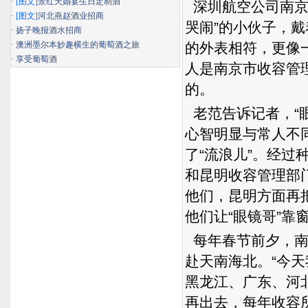
·
[图文]
景红天婚宴生日定制酒
深圳航空公司南京
·
[图文]
河北燕赵酒业招商
哭闹”的小伙子，戴
·
扬子晚报酒水招商
·
澳洲墨尔本妙趣横生的葡萄酒之旅
的外表相符，更像
·
享受葡萄酒
人是南京市收容管
的。
老范告诉记者，“
心智明显与常人不
了“流浪儿”。经过
和昆明收容管理部
他们，昆明方面再把
他们让“眼镜哥”靠
每年春节前夕，南
赴天南海北。“今
黑龙江、广东、河
再出去，每年收容所