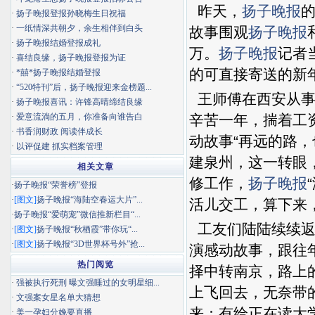
昨天，
扬子晚报
·
扬子晚报登报孙晓梅生日祝福
·
一纸情深共朝夕，余生相伴到白头
故事围观
扬子晚报
·
扬子晚报结婚登报成礼
万。
扬子晚报
记者
·
喜结良缘，扬子晚报登报为证
的可直接寄送的新
·
*囍*扬子晚报结婚登报
·
“520特刊”后，扬子晚报迎来金榜题...
王师傅在西安从事
·
扬子晚报喜讯：许锋高晴缔结良缘
·
爱意流淌的五月，你准备向谁告白
辛苦一年，揣着工
·
书香润财政 阅读伴成长
动故事“再远的路
·
以评促建 抓实档案管理
建泉州，这一转眼
相关文章
修工作，
扬子晚报
·
扬子晚报“荣誉榜”登报
·
[图文]
扬子晚报“海陆空春运大片”...
活儿交工，算下来，
·
扬子晚报“爱萌宠”微信推新栏目“...
工友们陆陆续续返
·
[图文]
扬子晚报“秋栖霞”带你玩“...
·
[图文]
扬子晚报“3D世界杯号外”抢...
演感动故事，跟往
热门阅览
择中转南京，路上
·
强被执行死刑 曝文强睡过的女明星细...
上飞回去，无奈带
·
文强案女星名单大猜想
来：有给正在读大
·
美一孕妇分娩要直播