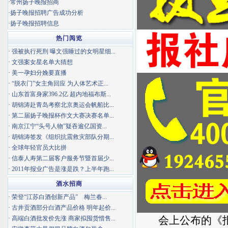
·
常州扬子晚报招商
·
扬子晚报招聘广告成功分析
·
扬子晚报招聘信息
热门阅览
·
强被执行死刑 曝文强睡过的女明星细...
·
文强案女星名单大猜想
·
美一孕妇分娩要直播
·
“脱衣门”女主角回应 为人体艺术正...
·
山东首富身家396.2亿 超内地福布斯...
·
胡锦涛赴青岛考察北京奥运会帆船比...
·
第二届扬子晚报杯作文大赛决赛名单...
·
南京江宁“头号人物”疑吞逾亿国资...
·
胡锦涛签发《组织抗震救灾部队分期...
·
全球年轻官员大比拼
·
信泰人寿第二届客户服务节暨首届少...
·
2011年报业广告是涨是跌？上半年跑...
酒水招商
·
荣登“江苏白酒创新产品” 梅兰春...
·
古井贡酒部分白酒产品价格 明年起价...
会上公布的《报业
·
高端白酒批发价先涨 商家拟囤货惜售...