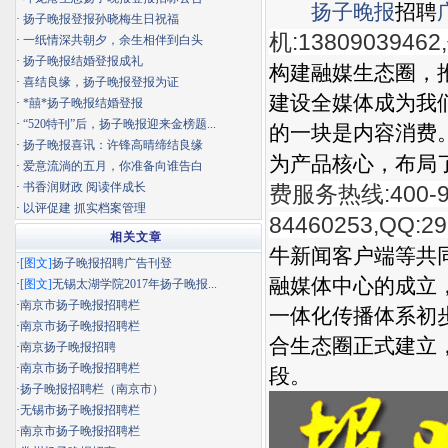
扬子晚报
招聘
·
扬子晚报登报孙晓梅生日祝福
机:13809039462
·
一纸情深共朝夕，余生相伴到白头
·
扬子晚报结婚登报成礼
构建融媒生态圈，
·
喜结良缘，扬子晚报登报为证
建设全媒体成为我
·
*囍*扬子晚报结婚登报
·
“520特刊”后，扬子晚报迎来金榜题...
的一块是内容消费
·
扬子晚报喜讯：许锋高晴缔结良缘
为产品核心，布局
·
爱意流淌的五月，你准备向谁告白
·
书香润财政 阅读伴成长
费服务热线:400-92
·
以评促建 抓实档案管理
84460253,QQ:29
相关文章
牛新闻客户端等共同
·
[图文]
扬子晚报招聘广告刊登
融媒体中心的成立
·
[图文]
无锡太湖学院2017年扬子晚报...
·
南京市扬子晚报招聘栏
一体化传播体系初
·
南京市扬子晚报招聘栏
合生态圈正式建立
·
南京扬子晚报招聘
·
南京市扬子晚报招聘栏
段。
·
扬子晚报招聘栏（南京市）
·
无锡市扬子晚报招聘栏
·
南京市扬子晚报招聘栏