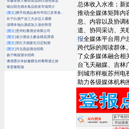
·
安徽查获大量假冒品牌白酒包装盒
总体收入水准；新
·
烟台阳光酒水食品批发市场简介
推动全媒体矩阵内
·
[图文]
携手劲酒品泰州寻找江苏美食...
·
长宁白酒产业三大步迈入通衢
息、内容以及协调
·
淄博本地白酒或加入涨价阵营
道、协同采访、关
·
[图文]
贵州杜酱酒业有限公司
·
[图文]
凌少酒业土豪金桃花潭酒
报
全媒体平台用户
·
[图文]
景红天婚宴生日定制酒
跨代际的阅读群体
·
[图文]
河北燕赵酒业招商
了众多媒体融合相
·
扬子晚报酒水招商
·
澳洲墨尔本妙趣横生的葡萄酒之旅
台飞天融媒、吉林
·
享受葡萄酒
到城市样板苏州电
助力各级媒体机构
<扬子晚报