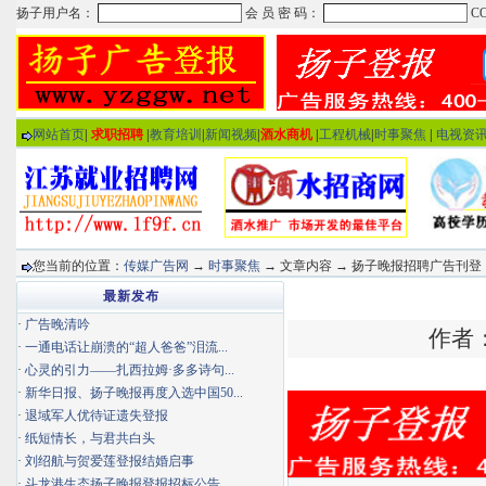
网站首页
|
求职招聘
|
教育培训
|
新闻视频
|
酒水商机
|
工程机械
|
时事聚焦
|
电视资
您当前的位置：
传媒广告网
→
时事聚焦
→ 文章内容 → 扬子晚报招聘广告刊登
最新发布
·
广告晚清吟
作者：
·
一通电话让崩溃的“超人爸爸”泪流...
·
心灵的引力——扎西拉姆·多多诗句...
·
新华日报、扬子晚报再度入选中国50...
·
退域军人优待证遗失登报
·
纸短情长，与君共白头
·
刘绍航与贺爱莲登报结婚启事
·
斗龙港生态扬子晚报登报招标公告