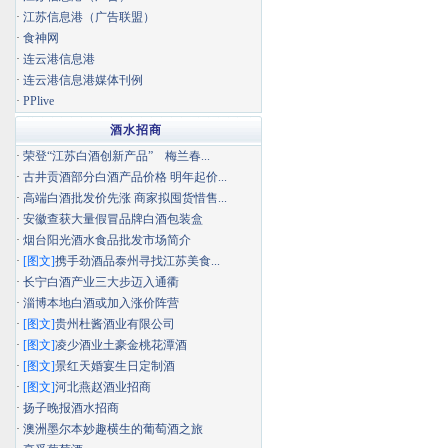
·
江苏信息港（广告联盟）
·
食神网
·
连云港信息港
·
连云港信息港媒体刊例
·
PPlive
酒水招商
·
荣登“江苏白酒创新产品” 梅兰春...
·
古井贡酒部分白酒产品价格 明年起价...
·
高端白酒批发价先涨 商家拟囤货惜售...
·
安徽查获大量假冒品牌白酒包装盒
·
烟台阳光酒水食品批发市场简介
·
[图文]
携手劲酒品泰州寻找江苏美食...
·
长宁白酒产业三大步迈入通衢
·
淄博本地白酒或加入涨价阵营
·
[图文]
贵州杜酱酒业有限公司
·
[图文]
凌少酒业土豪金桃花潭酒
·
[图文]
景红天婚宴生日定制酒
·
[图文]
河北燕赵酒业招商
·
扬子晚报酒水招商
·
澳洲墨尔本妙趣横生的葡萄酒之旅