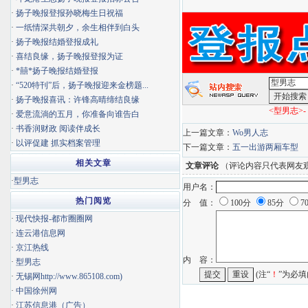
·
扬子晚报登报孙晓梅生日祝福
·
一纸情深共朝夕，余生相伴到白头
·
扬子晚报结婚登报成礼
·
喜结良缘，扬子晚报登报为证
·
*囍*扬子晚报结婚登报
·
“520特刊”后，扬子晚报迎来金榜题...
·
扬子晚报喜讯：许锋高晴缔结良缘
<型男志>-
·
爱意流淌的五月，你准备向谁告白
·
书香润财政 阅读伴成长
上一篇文章：
Wo男人志
·
以评促建 抓实档案管理
下一篇文章：
五一出游两厢车型
相关文章
文章评论
（评论内容只代表网友
·
型男志
用户名：
热门阅览
分 值：
100分
85分
7
·
现代快报-都市圈圈网
·
连云港信息网
·
京江热线
内 容：
·
型男志
(注“
！
”为必填
·
无锡网http://www.865108.com)
·
中国徐州网
·
江苏信息港（广告）