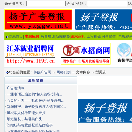
网站首页
|
求职招聘
|
教育培训
|
新闻视频
|
酒水商机
|
工程机械
|
时事聚焦
|
电视资
您当前的位置：
传媒广告网
→
网络刊例
→ 文章内容 → 型男志
最新发布
·
广告晚清吟
·
一通电话让崩溃的“超人爸爸”泪流...
·
心灵的引力——扎西拉姆·多多诗句...
·
新华日报、扬子晚报再度入选中国50...
·
退域军人优待证遗失登报
·
纸短情长，与君共白头
·
刘绍航与贺爱莲登报结婚启事
·
斗龙港生态扬子晚报登报招标公告