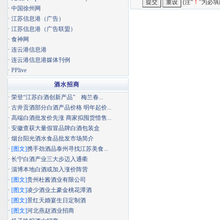
(注“
！
”为必填
·
中国徐州网
·
江苏信息港（广告）
·
江苏信息港（广告联盟）
·
食神网
·
连云港信息港
·
连云港信息港媒体刊例
·
PPlive
酒水招商
·
荣登“江苏白酒创新产品” 梅兰春...
·
古井贡酒部分白酒产品价格 明年起价...
·
高端白酒批发价先涨 商家拟囤货惜售...
·
安徽查获大量假冒品牌白酒包装盒
·
烟台阳光酒水食品批发市场简介
·
[图文]
携手劲酒品泰州寻找江苏美食...
·
长宁白酒产业三大步迈入通衢
·
淄博本地白酒或加入涨价阵营
·
[图文]
贵州杜酱酒业有限公司
·
[图文]
凌少酒业土豪金桃花潭酒
·
[图文]
景红天婚宴生日定制酒
·
[图文]
河北燕赵酒业招商