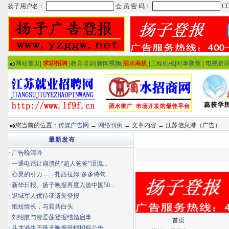
网站首页
|
求职招聘
|
教育培训
|
新闻视频
|
酒水商机
|
工程机械
|
时事聚焦
|
电视资
您当前的位置：
传媒广告网
→
网络刊例
→ 文章内容 → 江苏信息港（广告）
最新发布
·
广告晚清吟
·
一通电话让崩溃的“超人爸爸”泪流...
·
心灵的引力——扎西拉姆·多多诗句...
·
新华日报、扬子晚报再度入选中国50...
·
退域军人优待证遗失登报
·
纸短情长，与君共白头
·
刘绍航与贺爱莲登报结婚启事
首页
·
斗龙港生态扬子晚报登报招标公告