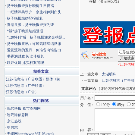
横幅（显示率50%）
·
扬子晚报登报孙晓梅生日祝福
·
一纸情深共朝夕，余生相伴到白头
·
扬子晚报结婚登报成礼
·
喜结良缘，扬子晚报登报为证
·
*囍*扬子晚报结婚登报
·
“520特刊”后，扬子晚报迎来金榜题...
·
扬子晚报喜讯：许锋高晴缔结良缘
·
爱意流淌的五月，你准备向谁告白
·
书香润财政 阅读伴成长
·
以评促建 抓实档案管理
<江苏信息
相关文章
上一篇文章：
太湖明珠
·
江苏信息港（广告联盟）媒体刊例
下一篇文章：
江苏信息港（广告联
·
江苏信息港（广告联盟）
文章评论
（评论内容只代表网友
·
江苏信息港（广告）
用户名：
热门阅览
分 值：
100分
85分
7
·
现代快报-都市圈圈网
·
连云港信息网
·
京江热线
·
型男志
内 容：
·
无锡网http://www.865108.com)