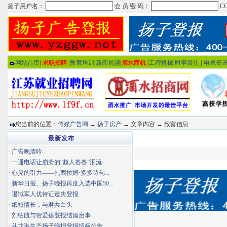
网站首页
|
求职招聘
|
教育培训
|
新闻视频
|
酒水商机
|
工程机械
|
时事聚焦
|
电视资
您当前的位置：
传媒广告网
→
扬子房产
→ 文章内容 → 致富信息
最新发布
·
广告晚清吟
·
一通电话让崩溃的“超人爸爸”泪流...
·
心灵的引力——扎西拉姆·多多诗句...
·
新华日报、扬子晚报再度入选中国50...
·
退域军人优待证遗失登报
·
纸短情长，与君共白头
·
刘绍航与贺爱莲登报结婚启事
·
斗龙港生态扬子晚报登报招标公告