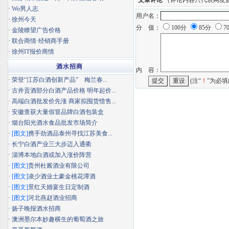
文章评论
（评论内容只代表网友
·
Wo男人志
用户名：
·
徐州今天
分 值：
100分
85分
7
·
金陵瞭望广告价格
·
联合商情·经销商手册
·
徐州IT报价商情
酒水招商
内 容：
·
荣登“江苏白酒创新产品” 梅兰春...
(注“
！
”为必填
·
古井贡酒部分白酒产品价格 明年起价...
·
高端白酒批发价先涨 商家拟囤货惜售...
·
安徽查获大量假冒品牌白酒包装盒
·
烟台阳光酒水食品批发市场简介
·
[图文]
携手劲酒品泰州寻找江苏美食...
·
长宁白酒产业三大步迈入通衢
·
淄博本地白酒或加入涨价阵营
·
[图文]
贵州杜酱酒业有限公司
·
[图文]
凌少酒业土豪金桃花潭酒
·
[图文]
景红天婚宴生日定制酒
·
[图文]
河北燕赵酒业招商
·
扬子晚报酒水招商
·
澳洲墨尔本妙趣横生的葡萄酒之旅