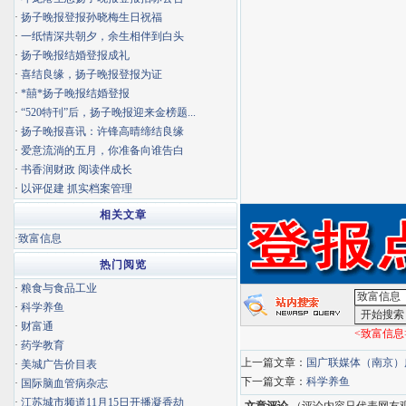
·
扬子晚报登报孙晓梅生日祝福
·
一纸情深共朝夕，余生相伴到白头
·
扬子晚报结婚登报成礼
·
喜结良缘，扬子晚报登报为证
·
*囍*扬子晚报结婚登报
·
“520特刊”后，扬子晚报迎来金榜题...
·
扬子晚报喜讯：许锋高晴缔结良缘
·
爱意流淌的五月，你准备向谁告白
·
书香润财政 阅读伴成长
·
以评促建 抓实档案管理
相关文章
·
致富信息
热门阅览
·
粮食与食品工业
·
科学养鱼
·
财富通
<致富信息
·
药学教育
上一篇文章：
国广联媒体（南京）
·
美城广告价目表
下一篇文章：
科学养鱼
·
国际脑血管病杂志
·
江苏城市频道11月15日开播凝香劫