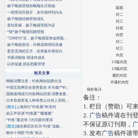
·
扬子晚报登报孙晓梅生日祝福
版面
·
一纸情深共朝夕，余生相伴到白头
封二
·
扬子晚报结婚登报成礼
封三
·
喜结良缘，扬子晚报登报为证
封底
·
*囍*扬子晚报结婚登报
内页
·
“520特刊”后，扬子晚报迎来金榜题...
封二
·
扬子晚报喜讯：许锋高晴缔结良缘
封三
·
爱意流淌的五月，你准备向谁告白
内页
·
书香润财政 阅读伴成长
1/3版内页
·
以评促建 抓实档案管理
1/4版内页
相关文章
通栏内页
·
网购消费注意：钓鱼网站陷阱出没
半通栏内页
·
中国互联网安全形势复杂 木马僵尸钓...
报价备注
·
团购激增或引钓鱼网站回潮 消费者要...
备注：
·
日本首相菅直人称将禁止任何人登陆...
1.
栏目（赞助）可
·
[图文]
上海闵行“钓鱼案”昨宣判
·
俞正声首谈“钓鱼案”“楼脆脆”
2.
广告
稿件请在刊
·
“钓鱼”案还有 3大问题待厘清
不保证原订刊期，
·
[图文]
浦东新区区长为“钓鱼”道歉...
3.
发布
广告
稿件请
·
教你十招防“钓鱼”执法