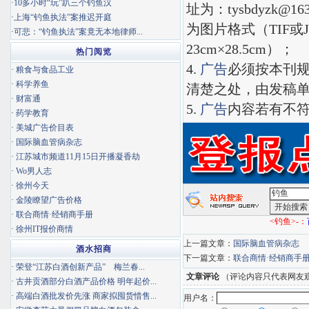
·
10多小时“玩”趴三个钓鱼汉
址为：
tysbdyzk@16
·
上海“钓鱼执法”案推迟开庭
为图片格式（
TIF
或
·
可悲：“钓鱼执法”案竟无本地律师...
23cm
×
28.5cm
）；
热门阅览
4.
广告
必须按本刊
·
粮食与食品工业
·
科学养鱼
清楚之处，由发稿
·
财富通
5.
广告
内容若有不
·
药学教育
·
美城广告价目表
·
国际脑血管病杂志
·
江苏城市频道11月15日开播凝香劫
·
Wo男人志
·
徐州今天
·
金陵瞭望广告价格
·
联合商情·经销商手册
<钓鱼>-：
·
徐州IT报价商情
上一篇文章：
国际脑血管病杂志
酒水招商
下一篇文章：
联合商情·经销商手
·
荣登“江苏白酒创新产品” 梅兰春...
文章评论
（评论内容只代表网友
·
古井贡酒部分白酒产品价格 明年起价...
·
高端白酒批发价先涨 商家拟囤货惜售...
用户名：