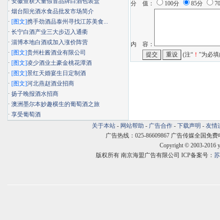
·
安徽查获大量假冒品牌白酒包装盒
分 值：
100分
85分
7
·
烟台阳光酒水食品批发市场简介
·
[图文]
携手劲酒品泰州寻找江苏美食...
·
长宁白酒产业三大步迈入通衢
·
淄博本地白酒或加入涨价阵营
内 容：
·
[图文]
贵州杜酱酒业有限公司
(注“
！
”为必填
·
[图文]
凌少酒业土豪金桃花潭酒
·
[图文]
景红天婚宴生日定制酒
·
[图文]
河北燕赵酒业招商
·
扬子晚报酒水招商
·
澳洲墨尔本妙趣横生的葡萄酒之旅
·
享受葡萄酒
关于本站
-
网站帮助
-
广告合作
-
下载声明
-
友情
广告热线：025-86609867 广告传媒全国免费电话:400
Copyright © 2003-2016 
版权所有 南京海盟广告有限公司 ICP备案号：
苏