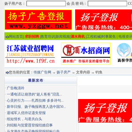
网站首页
|
求职招聘
|
教育培训
|
新闻视频
|
酒水商机
|
工程机械
|
时事聚焦
|
电视资
您当前的位置：
传媒广告网
→
扬子房产
→ 文章内容 → 钓鱼
最新发布
·
广告晚清吟
·
一通电话让崩溃的“超人爸爸”泪流...
·
心灵的引力——扎西拉姆·多多诗句...
·
新华日报、扬子晚报再度入选中国50...
·
退域军人优待证遗失登报
·
纸短情长，与君共白头
·
刘绍航与贺爱莲登报结婚启事
·
斗龙港生态扬子晚报登报招标公告