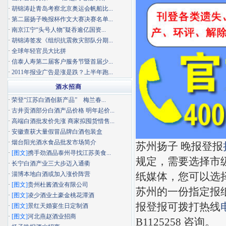
·
胡锦涛赴青岛考察北京奥运会帆船比...
·
第二届扬子晚报杯作文大赛决赛名单...
·
南京江宁“头号人物”疑吞逾亿国资...
·
胡锦涛签发《组织抗震救灾部队分期...
·
全球年轻官员大比拼
·
信泰人寿第二届客户服务节暨首届少...
·
2011年报业广告是涨是跌？上半年跑...
酒水招商
·
荣登“江苏白酒创新产品” 梅兰春...
·
古井贡酒部分白酒产品价格 明年起价...
·
高端白酒批发价先涨 商家拟囤货惜售...
·
安徽查获大量假冒品牌白酒包装盒
·
烟台阳光酒水食品批发市场简介
苏州扬子 晚报登报
·
[图文]
携手劲酒品泰州寻找江苏美食...
规定，需要选择市
·
长宁白酒产业三大步迈入通衢
·
淄博本地白酒或加入涨价阵营
纸媒体，您可以选
·
[图文]
贵州杜酱酒业有限公司
苏州的一份指定报
·
[图文]
凌少酒业土豪金桃花潭酒
报登报可拨打热线
·
[图文]
景红天婚宴生日定制酒
·
[图文]
河北燕赵酒业招商
B1125258 咨询。