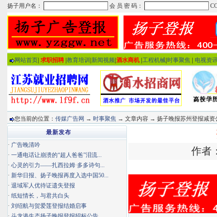
网站首页
|
求职招聘
|
教育培训
|
新闻视频
|
酒水商机
|
工程机械
|
时事聚焦
|
电视资
您当前的位置：
传媒广告网
→
时事聚焦
→ 文章内容 → 扬子晚报苏州登报减资
最新发布
·
广告晚清吟
作者：
·
一通电话让崩溃的“超人爸爸”泪流...
·
心灵的引力——扎西拉姆·多多诗句...
·
新华日报、扬子晚报再度入选中国50...
·
退域军人优待证遗失登报
·
纸短情长，与君共白头
·
刘绍航与贺爱莲登报结婚启事
·
斗龙港生态扬子晚报登报招标公告