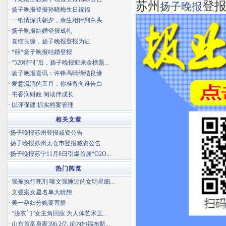
苏州
登
扬子晚报
·
扬子晚报登报孙晓梅生日祝福
·
一纸情深共朝夕，余生相伴到白头
·
扬子晚报结婚登报成礼
·
喜结良缘，扬子晚报登报为证
·
*囍*扬子晚报结婚登报
·
“520特刊”后，扬子晚报迎来金榜题...
·
扬子晚报喜讯：许锋高晴缔结良缘
·
爱意流淌的五月，你准备向谁告白
·
书香润财政 阅读伴成长
·
以评促建 抓实档案管理
相关文章
·
扬子晚报苏州登报减资公告
·
扬子晚报苏州太仓市登报减资公告
·
扬子晚报苏宁11月8日引爆首届“O2O...
热门阅览
·
强被执行死刑 曝文强睡过的女明星细...
·
文强案女星名单大猜想
·
美一孕妇分娩要直播
·
“脱衣门”女主角回应 为人体艺术正...
·
山东首富身家396.2亿 超内地福布斯...