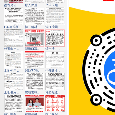
墨香见证...
原人保后...
华采天地...
G42马群枢...
恒一新材...
滨江榴园...
姚玉华与...
新街口写...
综合楼、...
土地使用...
10kV配电...
中翎建业...
土地使用...
虞城老鸭...
福步锻造...
靖江中梁...
黄玥与谢...
扬子晚报...