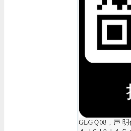
GLGＱ08，声 明