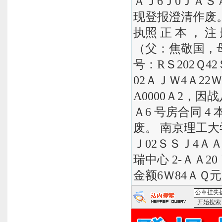
ＡＪ6Ｊ0ＪＡＳ
现登报澄清作废
执照 正 本 ， 注
（父：焦敬国，
号：RＳ202Ｑ42
02ＡＪＷ4Ａ22Ｗ
A0000Ａ2，因
Ａ6 号房合同 4 
废。 南京理工大
Ｊ02ＳＳＪ4Ａ
瑞中心 2-ＡＡ20
金额6Ｗ84ＡＱ
<公章挂失