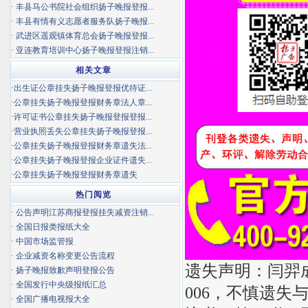
·
丰县马公书院社会组织扬子晚报登报...
·
丰县有情有义志愿者服务队扬子晚报...
·
武进区遥观镇体育总会扬子晚报登报...
·
亚连教育培训中心扬子晚报登报注销...
相关文章
·
出生证公章挂失扬子晚报登报优待证...
·
公章挂失扬子晚报登报财务章法人章...
·
许可证书公章挂失扬子晚报登报登报...
·
营业执照丢失公章挂失扬子晚报登报...
·
公章挂失扬子晚报登报财务章遗失法...
·
公章挂失扬子晚报登报企业证件遗失...
·
公章挂失扬子晚报登报财务章遗失
热门阅览
·
公告声明江苏商报登报挂失减资注销...
·
全国日报类报纸大全
·
中国市场监管报
·
企业减资名称变更公告流程
遗失声明：闫羿成
·
扬子晚报致歉声明登报公告
·
全国发行中央级报纸汇总
006，不慎遗
·
全国广播电视报大全