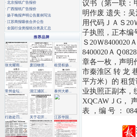
议书（第一联：甲
·
北京报纸广告报价
·
广西报纸广告报价
明作废 遗失：
·
扬子晚报声明公告案例写法
用代码ＪＡＳ20
·
江苏商报吸收合并公告
·
全国行业类报纸分类及汇总
子执照，正本编号：
推荐品牌
Ｓ20Ｗ84000
8400020ＡＱ
章各一枚，声明
张光耀雨...
废旧物资...
租赁权扬...
市秦淮区 转 龙 巷
平方米）的 租赁
业执照正副本，统一
常州金坛...
清江浦区...
泰州大桥...
XQCAWＪG， 
表 ，编 号 ： 084
行政处罚...
关于召开...
江苏华国...