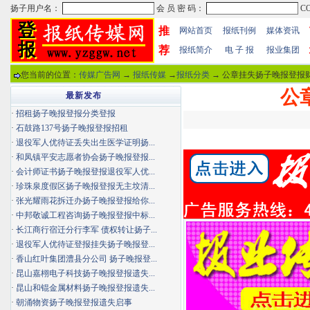
推
网站首页
报纸刊例
媒体资讯
荐
报纸简介
电 子 报
报业集团
您当前的位置：
传媒广告网
→
报纸传媒
→
报纸分类
→ 公章挂失扬子晚报登报财
公
最新发布
·
招租扬子晚报登报分类登报
·
石鼓路137号扬子晚报登报招租
·
退役军人优待证丢失出生医学证明扬...
·
和凤镇平安志愿者协会扬子晚报登报...
·
会计师证书扬子晚报登报退役军人优...
·
珍珠泉度假区扬子晚报登报无主坟清...
·
张光耀雨花拆迁办扬子晚报登报给你...
·
中邦敬诚工程咨询扬子晚报登报中标...
·
长江商行宿迁分行李军 债权转让扬子...
·
退役军人优待证登报挂失扬子晚报登...
·
香山红叶集团澧县分公司 扬子晚报登...
·
昆山嘉栩电子科技扬子晚报登报遗失...
·
昆山和锟金属材料扬子晚报登报遗失...
·
朝涌物资扬子晚报登报遗失启事