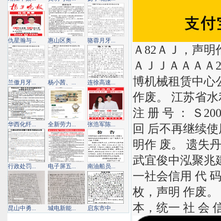
仇星瀚与...
惠山区奥...
骆蓉月牙...
Ａ82ＡＪ，声明
ＡＪＪＡＡＡＡ2
博机械租赁中心
兰傲月牙...
杨小茜、...
连徐高速...
作废。 江苏省水
注 册 号 ： Ｓ2
华西化纤...
全新劳力...
张浩军陈...
回 后不再继续使
明作 废。 遗失
武宜俊中泓聚兆
行政处罚...
电子屏五...
南油船员...
一社会信用 代 码
枚，声明 作废。
本，统一 社 会 信
昆山中勇...
城电新能...
启东市中...