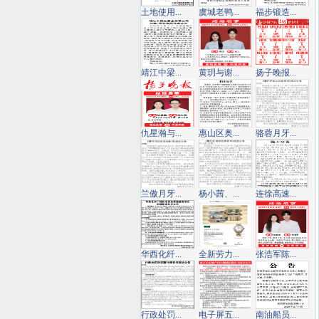
土地使用...
虞城老鸭...
福步锻造...
靖江中梁...
黄玥与谢...
扬子晚报...
仇星瀚与...
惠山区奥...
骆蓉月牙...
兰傲月牙...
杨小茜、...
连徐高速...
华西化纤...
全新劳力...
张浩军陈...
行政处罚...
电子屏五...
南油船员...