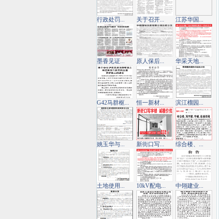
行政处罚...
关于召开...
江苏华国...
墨香见证...
原人保后...
华采天地...
G42马群枢...
恒一新材...
滨江榴园...
姚玉华与...
新街口写...
综合楼、...
土地使用...
10kV配电...
中翎建业...