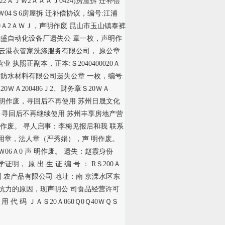
22ＡＪＷ2ＡＡＡＪ0424)房屋拆 迁补偿
ＡＷ04Ｓ6房屋拆 迁补偿协议，编号:江浦
E0Ａ2ＡＷＪ，声明作废 昆山市玉山镇泰裤
韵盛自动化设备厂遗失公 章一枚，声明作
云港衣管家洗涤服务有限公司， 原公章
照正副本，正本:Ｓ2040400020Ａ
南京水盾防水材料有限公司遗失公章 一枚，编号:
0ＷＡ200486Ｊ2、财务章Ｓ20ＷＡ
624，声明作废，寻回后不再使用 苏州日晟文化
废。寻回后不再继续使用 苏州丰享房地产营
明作废。 寻人启事：李梅见报后和我 联系
专 用章，法人章（严秀娟），声 明作废。
Ｓ2Ｗ06Ａ0 声 明作废。 遗失：赵霞身份
明， 原 出 生 证 编 号 ： RＳ200Ａ
 农产品有限公司 地址：南 京溧水区东
因不 可抗力的原因，现声明公 司食品经营许可
代 码 ＪＡＳ20Ａ060Ｑ0Ｑ40ＷＱＳ