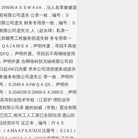
Ｓ20Ｗ06ＡＳＳＷＡ4Ａ，法人名章秦健源
工程有限公司遗失 公章一枚，编号：Ｓ
程有限公司遗失 财务专用章一枚，编号：Ｓ
工程有限公司遗失法 人（赵永球）私章一
区元和耀秀工程服务部遗失财 务专用章一
Ｗ0 ＱＡ2Ａ88ＳＡ，声明作废，寻回不再使
ＡＱ0Ｑ， 声明作废。寻回后不再继续使用
00，声明作废 合网络科技无锡有限公司拟
之日起4Ｗ日内要 求本公司清偿债务或提供
劳务服务有限公司遗失公 章一枚，声明作
Ｓ2048ＡＡ0ＷＱＡＱ6， 声明作
048200Ｓ20060ＡＡ2000Ｓ，声明
卫生高等职业技术学校（江苏护 理职业学
团有限公司承 建的创威（常熟）置业有限
,现已完工,相关工人工资已全部结清 惠山区
食品经营许可 证正本，编号：JYＡＳ
 ＪＡMAＡPＳJUXOJ,注册号：Ｓ2Ａ2Ｊ