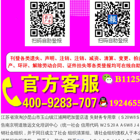
江苏省浪淘沙昆山市玉山镇江浦网吧加盟店遗 失财务专用章（Ｓ20Ｗ8Ｓ
告南京明道致远文化培训中心（统一社会 信用代码 Ｗ2Ｓ20ＡＡ6Ｗ8Ｊ4Ｓ82
销社会组织，并于同日成立了社会 组织清算组。请社会组织债权人于本公