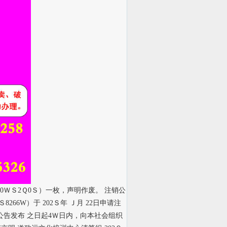
0ＷＳ2Ｑ0Ｓ）一枚，声明作废。 注销公
66W）于 202Ｓ年 Ｊ月 22日申请注
告发布 之日起4Ｗ日内，向本社会组织