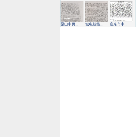
昆山中勇...
城电新能...
启东市中...