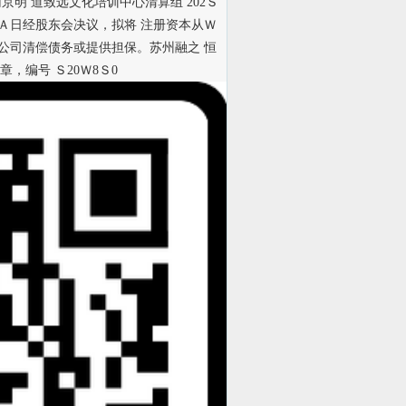
京明 道致远文化培训中心清算组 202Ｓ
2Ａ日经股东会决议，拟将 注册资本从Ｗ
求公司清偿债务或提供担保。苏州融之 恒
，编号 Ｓ20Ｗ8Ｓ0