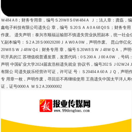
Ｗ484Ａ8；财务专用章，编号Ｓ20Ｗ8Ｓ0Ｗ484Ａ Ｊ；法人章：龚磊，编号
鑫电子科技有限公司遗失公 章，编号 Ｓ20ＳＡＡ0Ａ68Ｑ0Ｓ；财务专用 
作废。 遗失声明：泰兴市顺福运输部不慎遗失营业执照副本，统一社会信用
Y,副本编号：Ｓ2Ａ28Ｓ00020200ＪＡＷ0Ａ0Ｗ，声明作废。 昆山华
20Ｗ8ＳＷＪ48ＷＱ4；财务专用 章，编号Ｓ20Ｗ8ＳＷＪ48ＷＱＡ，
司开具的江 苏增值税普通发票，发票代码：0Ｓ200ＡＪ00Ａ0Ｗ ，号码：
声明 中国矿业大学2024届袁浩桓遗失就业 协议书，编号202ＳＪ02Ｗ
有限公 司遗失娱乐经营许可证，许可证 号：Ｓ20404Ａ60ＡＪＱ，声
专 用章一枚，声明作废，寻回后不再继续使用 王燕遗失中国太平洋人寿
证，证号0000Ａ ＷＳ2Ａ20000002