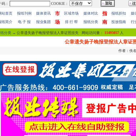
市
指
网站首页
报纸刊例
媒体资讯
区域市场
媒体对比
报纸折扣
媒
场
南
报纸简介
电 子 报
报业集团
排 行 帮
报纸分类
投放指南
行
报纸分类
→ 公章遗失扬子晚报登报法人章证照挂失 · 网站访问量：
11495057
人
公章遗失扬子晚报登报法人章证
作者：佚名 