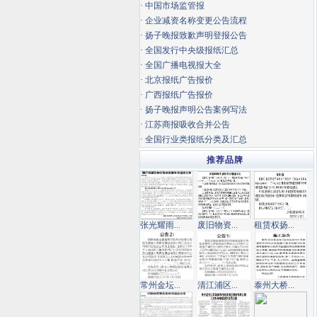
·
中国市场监管报
·
企业减资名称变更公告流程
·
扬子晚报致歉声明登报公告
·
全国发行中央级报纸汇总
·
全国广播电视报大全
·
北京报纸广告报价
·
广西报纸广告报价
·
扬子晚报声明公告案例写法
·
江苏商报吸收合并公告
·
全国行业类报纸分类及汇总
推荐品牌
张光耀雨...
废旧物资...
租赁权扬...
常州金坛...
清江浦区...
泰州大桥...