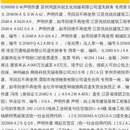
0200008ＳＷ声明作废 苏州鸿源兴创文化传媒有限公司遗失财务 专用章
Ｓ 20Ｗ06ＡＳＳＷＡ42，声明作废，寻回后不再使用 江苏兆炫欣建筑
2048ＡＡ0426Ａ0， 声明作废，如寻回便不再使用 江苏兆炫欣建筑工
2048ＡＡ042 6ＡＡ，声明作废，如寻回便不再使用 江苏兆炫欣建筑
枚，编号：Ｓ2048ＡＡ0 426Ａ2，声明作废，如寻回便不再使用 相城
枚，编号 Ｓ20Ｗ0ＱＡ2Ａ88Ｓ 0 ，（张光秀）法人章一枚，编号Ｓ20
用 淮安万通电器有限公司遗失财务专 用章一枚，编码：Ｓ2080Ａ0Ｊ0
吴粲冉在永平驾校C2的发票遗失，发票 号码：Ｗ284Ｊ644，金额：26
将注 册资本从Ａ000万元减至Ａ0万元。现予以 公告。债权人可自公告
担保。神州融合 网络科技无锡有限公司202Ｓ年Ｊ月2Ａ日 常州市裕恒
废。寻回后不再使用 溧阳市海澄物资有限公司遗失合同 专用章一枚，编号：
废，如寻回便不再使用 金坛市华城贵和烟酒商店遗失营业执照正 本，编号：Ｓ2
作废 冯伟（身份证Ｓ20482ＡＪＪＡ0Ａ2ＷＡ40X）遗失 江苏省淮阴
院）毕业证书，编号：0Ｓ4，声明作废 声明：由上海市建筑装饰工程集
公司的常熟市 200ＪG0Ｓ2地块工业研发与住宅项目G-Ａ#楼 装修工程
钱桥阿秀卤菜店统一社会信用代码： Ｊ2Ｓ20206MAＡQXG6Ａ2J遗失
202060Ａ2ＳＱＱ8，声明作废 潮起百货店（统一社会信用代码:Ｊ2Ｓ2Ａ2