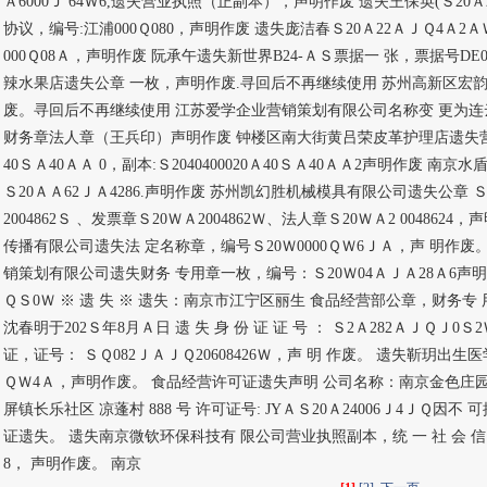
Ａ6000Ｊ 64Ｗ6,遗失营业执照（正副本），声明作废 遗失王保英(Ｓ20Ａ
协议，编号:江浦000Ｑ080，声明作废 遗失庞洁春Ｓ20Ａ22ＡＪＱ4Ａ2
000Ｑ08Ａ，声明作废 阮承午遗失新世界B24-ＡＳ票据一 张，票据号D
辣水果店遗失公章 一枚，声明作废.寻回后不再继续使用 苏州高新区宏
废。寻回后不再继续使用 江苏爱学企业营销策划有限公司名称变 更为连
财务章法人章（王兵印）声明作废 钟楼区南大街黄吕荣皮革护理店遗失营业 执
40ＳＡ40ＡＡ 0，副本:Ｓ2040400020Ａ40ＳＡ40ＡＡ2声明作废 
Ｓ20ＡＡ62ＪＡ4286.声明作废 苏州凯幻胜机械模具有限公司遗失公章 Ｓ2
2004862Ｓ 、发票章Ｓ20ＷＡ2004862Ｗ、法人章Ｓ20ＷＡ2 0048
传播有限公司遗失法 定名称章，编号Ｓ20Ｗ0000ＱＷ6ＪＡ，声 明作
销策划有限公司遗失财务 专用章一枚，编号：Ｓ20Ｗ04ＡＪＡ28Ａ6声
ＱＳ0Ｗ ※ 遗 失 ※ 遗失：南京市江宁区丽生 食品经营部公章，财务
沈春明于202Ｓ年8月Ａ日 遗 失 身 份 证 证 号 ： Ｓ2Ａ282ＡＪＱＪ0
证，证号： ＳＱ082ＪＡＪＱ20608426Ｗ，声 明 作废。 遗失靳玥出生医学证
ＱＷ4Ａ，声明作废。 食品经营许可证遗失声明 公司名称：南京金色庄园
屏镇长乐社区 凉蓬村 888 号 许可证号: JYＡＳ20Ａ24006Ｊ4ＪＱ
证遗失。 遗失南京微钦环保科技有 限公司营业执照副本，统 一 社 会 信 用 
8， 声明作废。 南京