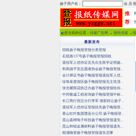
推
荐
您当前的位置：
传媒广告网
→
报纸传媒
→
最新发布
·
招租扬子晚报登报分类登报
·
石鼓路137号扬子晚报登报招租
·
退役军人优待证丢失出生医学证明扬...
·
和凤镇平安志愿者协会扬子晚报登报...
·
会计师证书扬子晚报登报退役军人优...
·
珍珠泉度假区扬子晚报登报无主坟清...
·
张光耀雨花拆迁办扬子晚报登报给你...
·
中邦敬诚工程咨询扬子晚报登报中标...
·
长江商行宿迁分行李军 债权转让扬子...
·
退役军人优待证登报挂失扬子晚报登...
·
香山红叶集团澧县分公司 扬子晚报登...
·
昆山嘉栩电子科技扬子晚报登报遗失...
·
昆山和锟金属材料扬子晚报登报遗失...
·
朝涌物资扬子晚报登报遗失启事