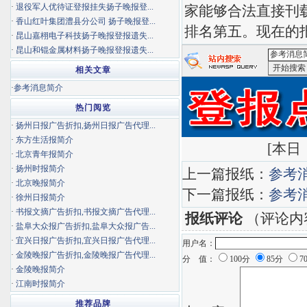
·
退役军人优待证登报挂失扬子晚报登...
家能够合法直接刊
·
香山红叶集团澧县分公司 扬子晚报登...
排名第五。现在的
·
昆山嘉栩电子科技扬子晚报登报遗失...
·
昆山和锟金属材料扬子晚报登报遗失...
相关文章
<参考消息
·
参考消息简介
热门阅览
·
扬州日报广告折扣,扬州日报广告代理...
·
东方生活报简介
[
本日：
·
北京青年报简介
·
扬州时报简介
上一篇报纸：
参考
·
北京晚报简介
下一篇报纸：
参考
·
徐州日报简介
·
书报文摘广告折扣,书报文摘广告代理...
报纸评论
（评论内
·
盐阜大众报广告折扣,盐阜大众报广告...
·
宜兴日报广告折扣,宜兴日报广告代理...
用户名：
·
金陵晚报广告折扣,金陵晚报广告代理...
分 值：
100分
85分
7
·
金陵晚报简介
·
江南时报简介
推荐品牌