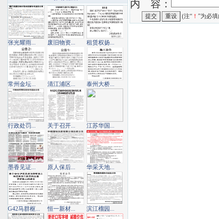
内 容：
(注“
！
”为必填
张光耀雨...
废旧物资...
租赁权扬...
常州金坛...
清江浦区...
泰州大桥...
行政处罚...
关于召开...
江苏华国...
墨香见证...
原人保后...
华采天地...
G42马群枢...
恒一新材...
滨江榴园...