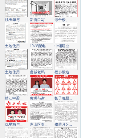
姚玉华与...
新街口写...
综合楼、...
土地使用...
10kV配电...
中翎建业...
土地使用...
虞城老鸭...
福步锻造...
靖江中梁...
黄玥与谢...
扬子晚报...
仇星瀚与...
惠山区奥...
骆蓉月牙...