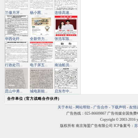
兰傲月牙...
杨小茜、...
连徐高速...
华西化纤...
全新劳力...
张浩军陈...
行政处罚...
电子屏五...
南油船员...
昆山中勇...
城电新能...
启东市中...
合作单位 (官方战略合作伙伴)
关于本站
-
网站帮助
-
广告合作
-
下载声明
-
友情
广告热线：025-86609867 广告传媒全国免费电话:400
Copyright © 2003-2016 
版权所有 南京海盟广告有限公司 ICP备案号：
苏