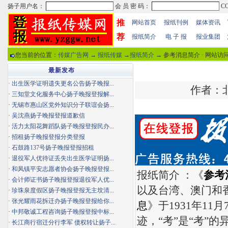
推
网站首页
报纸刊例
媒体资讯
荐
报纸简介
电 子 报
报业集团
您当前的位置：
传媒广告网
→
报纸传媒
→
报纸简介
→ 参考消息简介 · 网站访
最新发布
·
出生医学证明遗失更名公告扬子晚报...
作者：北
·
三知堂文化服务中心扬子晚报登报解...
·
无锡市惠山区党外知识分子联谊会扬...
·
吴沈燕扬子晚报登报道歉信
·
活力太阳花舞蹈队扬子晚报登报民办...
·
招租扬子晚报登报分类登报
·
石鼓路137号扬子晚报登报招租
·
退役军人优待证丢失出生医学证明扬...
·
和凤镇平安志愿者协会扬子晚报登报...
报纸简介 ：《
参考
·
会计师证书扬子晚报登报退役军人优...
以及台湾、澳门和
·
珍珠泉度假区扬子晚报登报无主坟清...
·
张光耀雨花拆迁办扬子晚报登报给你...
息
》于1931年1
·
中邦敬诚工程咨询扬子晚报登报中标...
迹，“考”是“考”的
·
长江商行宿迁分行李军 债权转让扬子...