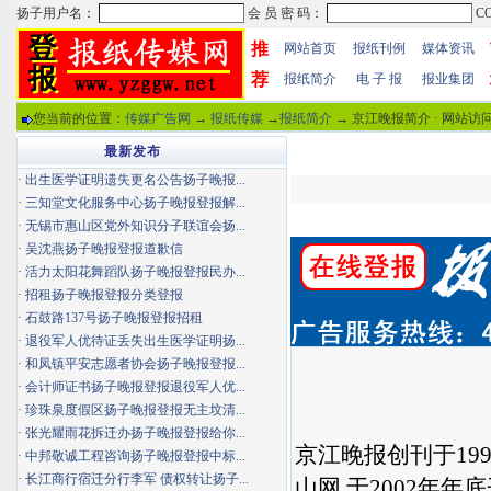
推
网站首页
报纸刊例
媒体资讯
荐
报纸简介
电 子 报
报业集团
您当前的位置：
传媒广告网
→
报纸传媒
→
报纸简介
→ 京江晚报简介 · 网站访
最新发布
·
出生医学证明遗失更名公告扬子晚报...
·
三知堂文化服务中心扬子晚报登报解...
·
无锡市惠山区党外知识分子联谊会扬...
·
吴沈燕扬子晚报登报道歉信
·
活力太阳花舞蹈队扬子晚报登报民办...
·
招租扬子晚报登报分类登报
·
石鼓路137号扬子晚报登报招租
·
退役军人优待证丢失出生医学证明扬...
·
和凤镇平安志愿者协会扬子晚报登报...
·
会计师证书扬子晚报登报退役军人优...
·
珍珠泉度假区扬子晚报登报无主坟清...
·
张光耀雨花拆迁办扬子晚报登报给你...
京江晚报
创刊于19
·
中邦敬诚工程咨询扬子晚报登报中标...
·
长江商行宿迁分行李军 债权转让扬子...
山网,于2002年年