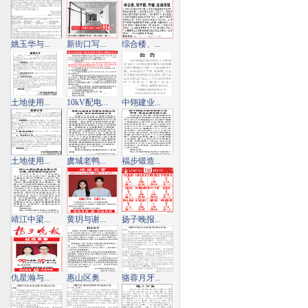
姚玉华与...
新街口写...
综合楼、...
土地使用...
10kV配电...
中翎建业...
土地使用...
虞城老鸭...
福步锻造...
靖江中梁...
黄玥与谢...
扬子晚报...
仇星瀚与...
惠山区奥...
骆蓉月牙...