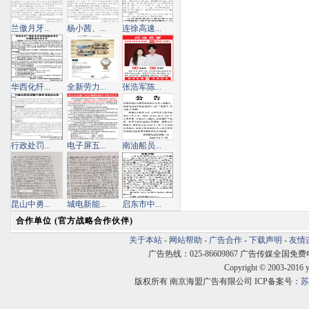
兰傲月牙...
杨小茜、...
连徐高速...
华西化纤...
全新劳力...
张浩军陈...
行政处罚...
电子屏五...
南油船员...
昆山中勇...
城电新能...
启东市中...
合作单位 (官方战略合作伙伴)
关于本站
-
网站帮助
-
广告合作
-
下载声明
-
友情
广告热线：025-86609867 广告传媒全国免费电话:400
Copyright © 2003-2016 
版权所有 南京海盟广告有限公司 ICP备案号：
苏