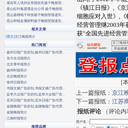
·
退役军人优待证登报挂失扬子晚报登...
《镇江日报》,《
京
·
香山红叶集团澧县分公司 扬子晚报登...
·
昆山嘉栩电子科技扬子晚报登报遗失...
细胞应对入世》,《
·
昆山和锟金属材料扬子晚报登报遗失...
经营管理继2003年
相关文章
获"全国先进经营管
·
[图文]
京江晚报简介
热门阅览
·
扬州日报广告折扣,扬州日报广告代理...
<京江晚报
·
东方生活报简介
·
北京青年报简介
·
扬州时报简介
·
北京晚报简介
[
本
·
徐州日报简介
·
书报文摘广告折扣,书报文摘广告代理...
上一篇报纸：
京江
·
盐阜大众报广告折扣,盐阜大众报广告...
下一篇报纸：
江苏
·
宜兴日报广告折扣,宜兴日报广告代理...
·
金陵晚报广告折扣,金陵晚报广告代理...
报纸评论
（评论内
·
金陵晚报简介
·
江南时报简介
用户名：
推荐品牌