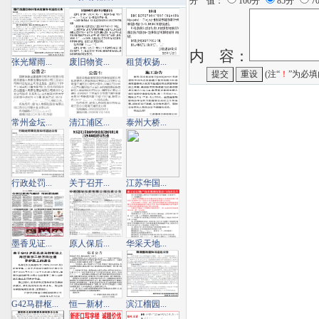
分 值：
100分
85分
7
内 容：
张光耀雨...
废旧物资...
租赁权扬...
(注“
！
”为必填
常州金坛...
清江浦区...
泰州大桥...
行政处罚...
关于召开...
江苏华国...
墨香见证...
原人保后...
华采天地...
G42马群枢...
恒一新材...
滨江榴园...