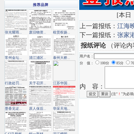
推荐品牌
[
本日：
上一篇报纸：
江海
张光耀雨...
废旧物资...
租赁权扬...
下一篇报纸：
张家
报纸评论
（评论内
用户名：
常州金坛...
清江浦区...
泰州大桥...
分 值：
100分
85分
7
行政处罚...
关于召开...
江苏华国...
内 容：
(注“
！
”为必填
墨香见证...
原人保后...
华采天地...