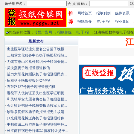
推
网站首页
报纸刊例
媒体资讯
荐
报纸简介
电 子 报
报业集团
您当前的位置：
传媒广告网
→
报纸传媒
→
电 子 报
→ 江海晚报数字版电子报在
江
最新发布
·
出生医学证明遗失更名公告扬子晚报...
·
三知堂文化服务中心扬子晚报登报解...
·
无锡市惠山区党外知识分子联谊会扬...
·
吴沈燕扬子晚报登报道歉信
·
活力太阳花舞蹈队扬子晚报登报民办...
·
招租扬子晚报登报分类登报
·
石鼓路137号扬子晚报登报招租
·
退役军人优待证丢失出生医学证明扬...
·
和凤镇平安志愿者协会扬子晚报登报...
·
会计师证书扬子晚报登报退役军人优...
·
珍珠泉度假区扬子晚报登报无主坟清...
·
张光耀雨花拆迁办扬子晚报登报给你...
·
中邦敬诚工程咨询扬子晚报登报中标...
·
长江商行宿迁分行李军 债权转让扬子...