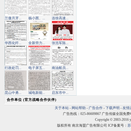
兰傲月牙...
杨小茜、...
连徐高速...
华西化纤...
全新劳力...
张浩军陈...
行政处罚...
电子屏五...
南油船员...
昆山中勇...
城电新能...
启东市中...
合作单位 (官方战略合作伙伴)
关于本站
-
网站帮助
-
广告合作
-
下载声明
-
友情
广告热线：025-86609867 广告传媒全国免费电话:400
Copyright © 2003-2016 
版权所有 南京海盟广告有限公司 ICP备案号：
苏