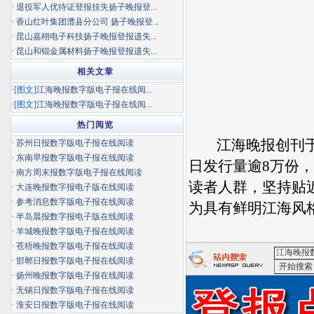
·
退役军人优待证登报挂失扬子晚报登...
·
香山红叶集团澧县分公司 扬子晚报登...
·
昆山嘉栩电子科技扬子晚报登报遗失...
·
昆山和锟金属材料扬子晚报登报遗失...
相关文章
·
[图文]
江海晚报数字版电子报在线阅...
·
[图文]
江海晚报数字版电子报在线阅...
热门阅览
江海晚报创刊于
·
苏州日报数字版电子报在线阅读
·
东南早报数字版电子报在线阅读
日发行量逾8万份
·
南方周末报数字版电子报在线阅读
读者人群，坚持贴
·
大连晚报数字报电子版在线阅读
·
参考消息数字版电子报在线阅读
为具有鲜明江海风
·
半岛晨报数字报电子版在线阅读
·
羊城晚报数字版电子报在线阅读
·
苍梧晚报数字版电子报在线阅读
·
邯郸日报数字版电子报在线阅读
·
扬州晚报数字版电子报在线阅读
<江海晚报
·
无锡日报数字版电子报在线阅读
·
淮安日报数字版电子报在线阅读