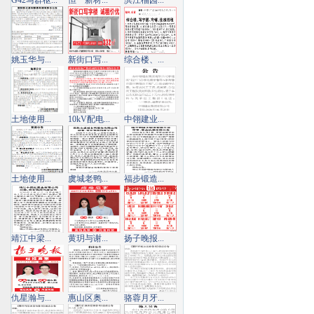
G42马群枢...
恒一新材...
滨江榴园...
姚玉华与...
新街口写...
综合楼、...
土地使用...
10kV配电...
中翎建业...
土地使用...
虞城老鸭...
福步锻造...
靖江中梁...
黄玥与谢...
扬子晚报...
仇星瀚与...
惠山区奥...
骆蓉月牙...