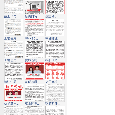
姚玉华与...
新街口写...
综合楼、...
土地使用...
10kV配电...
中翎建业...
土地使用...
虞城老鸭...
福步锻造...
靖江中梁...
黄玥与谢...
扬子晚报...
仇星瀚与...
惠山区奥...
骆蓉月牙...