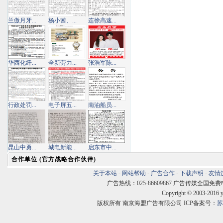
兰傲月牙...
杨小茜、...
连徐高速...
华西化纤...
全新劳力...
张浩军陈...
行政处罚...
电子屏五...
南油船员...
昆山中勇...
城电新能...
启东市中...
合作单位 (官方战略合作伙伴)
关于本站
-
网站帮助
-
广告合作
-
下载声明
-
友情
广告热线：025-86609867 广告传媒全国免费电话:400
Copyright © 2003-2016 
版权所有 南京海盟广告有限公司 ICP备案号：
苏