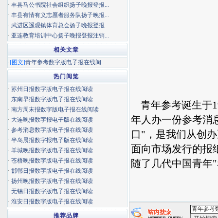
·
丰县马公书院社会组织扬子晚报登报...
·
丰县有情有义志愿者服务队扬子晚报...
·
武进区遥观镇体育总会扬子晚报登报...
·
亚连教育培训中心扬子晚报登报注销...
相关文章
·
[图文]
青年参考数字版电子报在线阅...
热门阅览
·
苏州日报数字版电子报在线阅读
·
东南早报数字版电子报在线阅读
青年参考诞生于19
·
南方周末报数字版电子报在线阅读
年人办一份参考消
·
大连晚报数字报电子版在线阅读
·
参考消息数字版电子报在线阅读
口"，是我们从创
·
半岛晨报数字报电子版在线阅读
面向市场发行的报
·
羊城晚报数字版电子报在线阅读
·
苍梧晚报数字版电子报在线阅读
随了几代中国青年"
·
邯郸日报数字版电子报在线阅读
·
扬州晚报数字版电子报在线阅读
·
无锡日报数字版电子报在线阅读
·
淮安日报数字版电子报在线阅读
推荐品牌