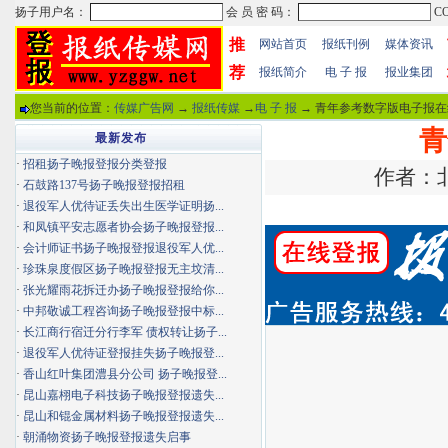
推
网站首页
报纸刊例
媒体资讯
荐
报纸简介
电 子 报
报业集团
您当前的位置：
传媒广告网
→
报纸传媒
→
电 子 报
→ 青年参考数字版电子报在
青
最新发布
·
招租扬子晚报登报分类登报
作者：北
·
石鼓路137号扬子晚报登报招租
·
退役军人优待证丢失出生医学证明扬...
·
和凤镇平安志愿者协会扬子晚报登报...
·
会计师证书扬子晚报登报退役军人优...
·
珍珠泉度假区扬子晚报登报无主坟清...
·
张光耀雨花拆迁办扬子晚报登报给你...
·
中邦敬诚工程咨询扬子晚报登报中标...
·
长江商行宿迁分行李军 债权转让扬子...
·
退役军人优待证登报挂失扬子晚报登...
·
香山红叶集团澧县分公司 扬子晚报登...
·
昆山嘉栩电子科技扬子晚报登报遗失...
·
昆山和锟金属材料扬子晚报登报遗失...
·
朝涌物资扬子晚报登报遗失启事