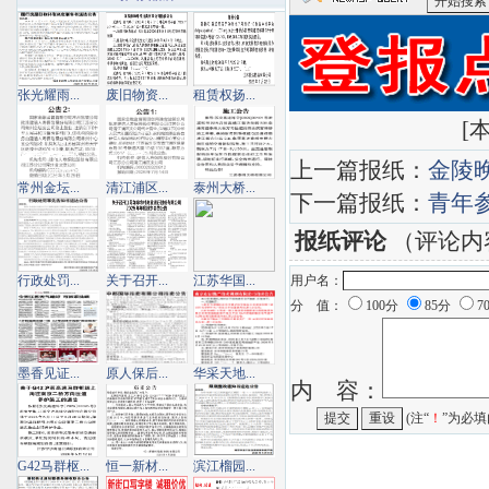
<青年参考
张光耀雨...
废旧物资...
租赁权扬...
[
本
上一篇报纸：
金陵
常州金坛...
清江浦区...
泰州大桥...
下一篇报纸：
青年
报纸评论
（评论内
行政处罚...
关于召开...
江苏华国...
用户名：
分 值：
100分
85分
7
墨香见证...
原人保后...
华采天地...
内 容：
(注“
！
”为必填
G42马群枢...
恒一新材...
滨江榴园...