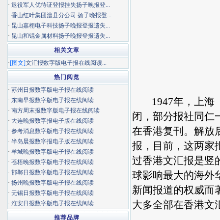
·
退役军人优待证登报挂失扬子晚报登...
·
香山红叶集团澧县分公司 扬子晚报登...
·
昆山嘉栩电子科技扬子晚报登报遗失...
·
昆山和锟金属材料扬子晚报登报遗失...
相关文章
·
[图文]
文汇报数字版电子报在线阅读...
热门阅览
·
苏州日报数字版电子报在线阅读
1947年，上海
·
东南早报数字版电子报在线阅读
·
南方周末报数字版电子报在线阅读
闭，部分报社同仁
·
大连晚报数字报电子版在线阅读
在香港复刊。解放
·
参考消息数字版电子报在线阅读
·
半岛晨报数字报电子版在线阅读
报，目前，这两家
·
羊城晚报数字版电子报在线阅读
过香港文汇报是竖
·
苍梧晚报数字版电子报在线阅读
·
邯郸日报数字版电子报在线阅读
球影响最大的海外
·
扬州晚报数字版电子报在线阅读
新闻报道的权威而
·
无锡日报数字版电子报在线阅读
大多全部在香港文
·
淮安日报数字版电子报在线阅读
推荐品牌