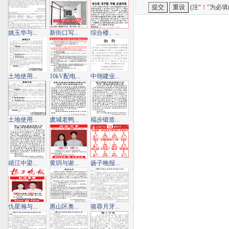
(注“
！
”为必填
姚玉华与...
新街口写...
综合楼、...
土地使用...
10kV配电...
中翎建业...
土地使用...
虞城老鸭...
福步锻造...
靖江中梁...
黄玥与谢...
扬子晚报...
仇星瀚与...
惠山区奥...
骆蓉月牙...