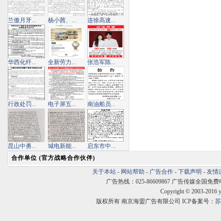
兰傲月牙...
杨小茜、...
连徐高速...
华西化纤...
全新劳力...
张浩军陈...
行政处罚...
电子屏五...
南油船员...
昆山中勇...
城电新能...
启东市中...
合作单位 (官方战略合作伙伴)
关于本站
-
网站帮助
-
广告合作
-
下载声明
-
友情
广告热线：025-86609867 广告传媒全国免费电话:400
Copyright © 2003-2016 
版权所有 南京海盟广告有限公司 ICP备案号：
苏