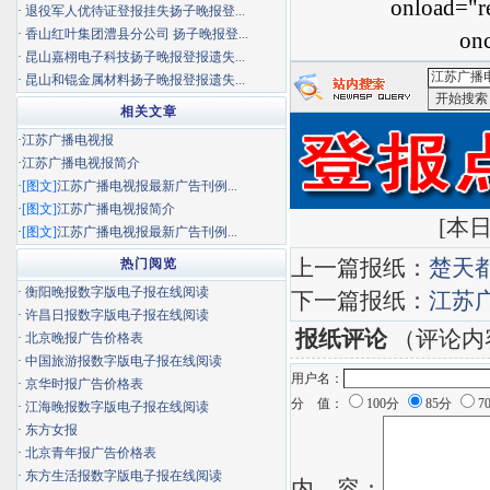
onload="re
·
退役军人优待证登报挂失扬子晚报登...
·
香山红叶集团澧县分公司 扬子晚报登...
onc
·
昆山嘉栩电子科技扬子晚报登报遗失...
·
昆山和锟金属材料扬子晚报登报遗失...
相关文章
<江苏广播
·
江苏广播电视报
·
江苏广播电视报简介
·
[图文]
江苏广播电视报最新广告刊例...
·
[图文]
江苏广播电视报简介
[
本日
·
[图文]
江苏广播电视报最新广告刊例...
上一篇报纸：
楚天
热门阅览
·
衡阳晚报数字版电子报在线阅读
下一篇报纸：
江苏
·
许昌日报数字版电子报在线阅读
报纸评论
（评论内
·
北京晚报广告价格表
·
中国旅游报数字版电子报在线阅读
用户名：
·
京华时报广告价格表
分 值：
100分
85分
7
·
江海晚报数字版电子报在线阅读
·
东方女报
·
北京青年报广告价格表
·
东方生活报数字版电子报在线阅读
内 容：