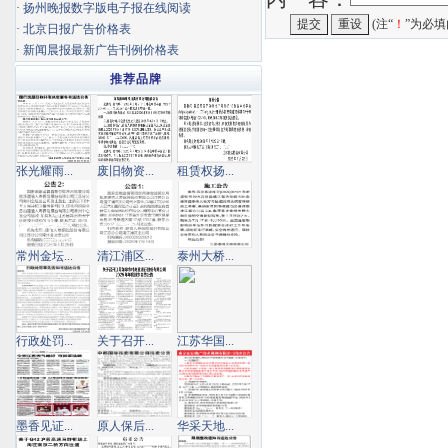
·
扬州晚报数字版电子报在线阅读
(注“
！
”为必填
·
北京日报广告价格表
·
新闻晨报最新广告刊例价格表
推荐品牌
张光耀雨...
废旧物资...
租赁权扬...
常州金坛...
清江浦区...
泰州大桥...
行政处罚...
关于召开...
江苏华国...
墨香见证...
原人保后...
华采天地...