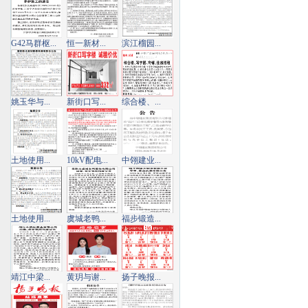
G42马群枢...
恒一新材...
滨江榴园...
姚玉华与...
新街口写...
综合楼、...
土地使用...
10kV配电...
中翎建业...
土地使用...
虞城老鸭...
福步锻造...
靖江中梁...
黄玥与谢...
扬子晚报...