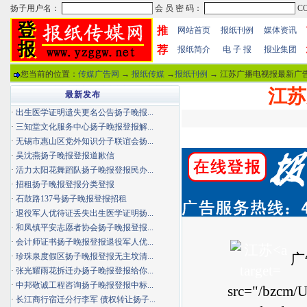
推
网站首页
报纸刊例
媒体资讯
荐
报纸简介
电 子 报
报业集团
您当前的位置：
传媒广告网
→
报纸传媒
→
报纸刊例
→ 江苏广播电视报最新广告
江苏
最新发布
·
出生医学证明遗失更名公告扬子晚报...
·
三知堂文化服务中心扬子晚报登报解...
·
无锡市惠山区党外知识分子联谊会扬...
·
吴沈燕扬子晚报登报道歉信
·
活力太阳花舞蹈队扬子晚报登报民办...
·
招租扬子晚报登报分类登报
·
石鼓路137号扬子晚报登报招租
·
退役军人优待证丢失出生医学证明扬...
·
和凤镇平安志愿者协会扬子晚报登报...
·
会计师证书扬子晚报登报退役军人优...
广
·
珍珠泉度假区扬子晚报登报无主坟清...
·
张光耀雨花拆迁办扬子晚报登报给你...
·
中邦敬诚工程咨询扬子晚报登报中标...
src="/bzcm/U
·
长江商行宿迁分行李军 债权转让扬子...