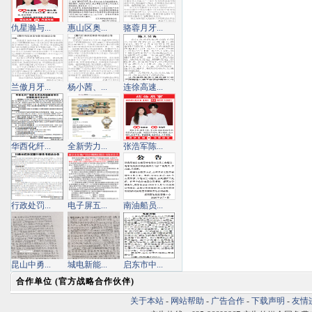
仇星瀚与...
惠山区奥...
骆蓉月牙...
兰傲月牙...
杨小茜、...
连徐高速...
华西化纤...
全新劳力...
张浩军陈...
行政处罚...
电子屏五...
南油船员...
昆山中勇...
城电新能...
启东市中...
合作单位 (官方战略合作伙伴)
关于本站
-
网站帮助
-
广告合作
-
下载声明
-
友情