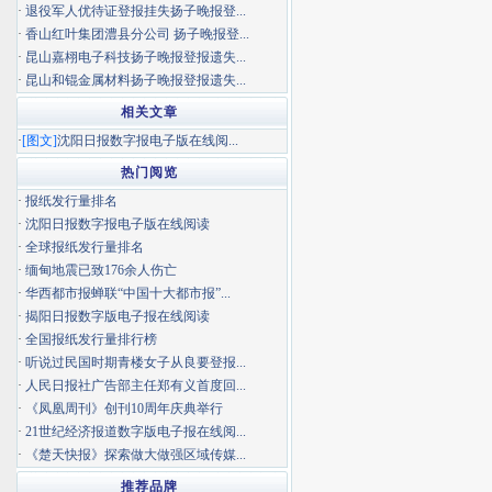
·
退役军人优待证登报挂失扬子晚报登...
·
香山红叶集团澧县分公司 扬子晚报登...
·
昆山嘉栩电子科技扬子晚报登报遗失...
·
昆山和锟金属材料扬子晚报登报遗失...
相关文章
·
[图文]
沈阳日报数字报电子版在线阅...
热门阅览
·
报纸发行量排名
·
沈阳日报数字报电子版在线阅读
·
全球报纸发行量排名
·
缅甸地震已致176余人伤亡
·
华西都市报蝉联“中国十大都市报”...
·
揭阳日报数字版电子报在线阅读
·
全国报纸发行量排行榜
·
听说过民国时期青楼女子从良要登报...
·
人民日报社广告部主任郑有义首度回...
·
《凤凰周刊》创刊10周年庆典举行
·
21世纪经济报道数字版电子报在线阅...
·
《楚天快报》探索做大做强区域传媒...
推荐品牌