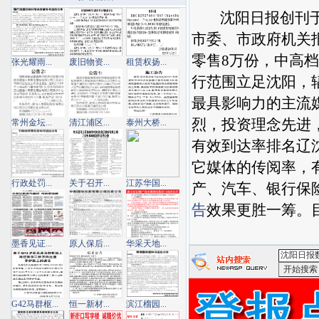
沈阳日报创刊于19
市委、市政府机关
零售8万份，中高
张光耀雨...
废旧物资...
租赁权扬...
行范围立足沈阳，
最具影响力的主流
烈，投资理念先进
常州金坛...
清江浦区...
泰州大桥...
有效到达率排名辽
它媒体的传阅率，
行政处罚...
关于召开...
江苏华国...
产、汽车、银行保
告
效果更胜一筹。
墨香见证...
原人保后...
华采天地...
<沈阳日报
G42马群枢...
恒一新材...
滨江榴园...