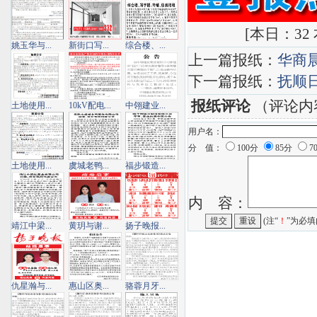
[
本日：32 本
姚玉华与...
新街口写...
综合楼、...
上一篇报纸：
华商
下一篇报纸：
抚顺
报纸评论
（评论内
土地使用...
10kV配电...
中翎建业...
用户名：
分 值：
100分
85分
7
土地使用...
虞城老鸭...
福步锻造...
内 容：
(注“
！
”为必填
靖江中梁...
黄玥与谢...
扬子晚报...
仇星瀚与...
惠山区奥...
骆蓉月牙...