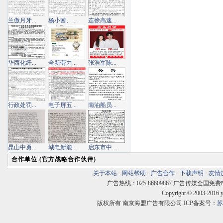
兰傲月牙...
杨小茜、...
连徐高速...
华西化纤...
全新劳力...
张浩军陈...
行政处罚...
电子屏五...
南油船员...
昆山中勇...
城电新能...
启东市中...
合作单位 (官方战略合作伙伴)
关于本站
-
网站帮助
-
广告合作
-
下载声明
-
友情
广告热线：025-86609867 广告传媒全国免费电话:400
Copyright © 2003-2016 
版权所有 南京海盟广告有限公司 ICP备案号：
苏