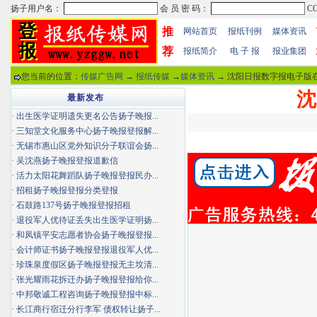
推
网站首页
报纸刊例
媒体资讯
荐
报纸简介
电 子 报
报业集团
您当前的位置：
传媒广告网
→
报纸传媒
→
媒体资讯
→ 沈阳日报数字报电子版在
沈
最新发布
·
出生医学证明遗失更名公告扬子晚报...
·
三知堂文化服务中心扬子晚报登报解...
·
无锡市惠山区党外知识分子联谊会扬...
·
吴沈燕扬子晚报登报道歉信
·
活力太阳花舞蹈队扬子晚报登报民办...
·
招租扬子晚报登报分类登报
·
石鼓路137号扬子晚报登报招租
·
退役军人优待证丢失出生医学证明扬...
·
和凤镇平安志愿者协会扬子晚报登报...
·
会计师证书扬子晚报登报退役军人优...
·
珍珠泉度假区扬子晚报登报无主坟清...
·
张光耀雨花拆迁办扬子晚报登报给你...
·
中邦敬诚工程咨询扬子晚报登报中标...
·
长江商行宿迁分行李军 债权转让扬子...