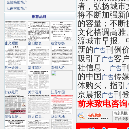
·
金陵晚报简介
者，弘扬城市
·
江南时报简介
将不断加强新
推荐品牌
的容量；不断
文化格调高雅
流城市早报。
张光耀雨...
废旧物资...
租赁权扬...
新的
刊例
广告
吸引了
客
广告
社信息、
广告
常州金坛...
清江浦区...
泰州大桥...
的中国
传
广告
体购买，指引
行政处罚...
关于召开...
江苏华国...
京晨报
刊
广告
前来致电咨询400
墨香见证...
原人保后...
华采天地...
<南京晨报