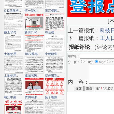
G42马群枢...
恒一新材...
滨江榴园...
[
本
上一篇报纸：
科技
姚玉华与...
新街口写...
综合楼、...
下一篇报纸：
工人
报纸评论
（评论内
土地使用...
10kV配电...
中翎建业...
用户名：
分 值：
100分
85分
7
土地使用...
虞城老鸭...
福步锻造...
内 容：
(注“
！
”为必填
靖江中梁...
黄玥与谢...
扬子晚报...