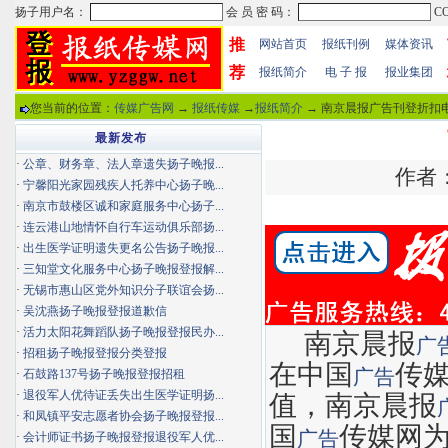
推
网站首页
报纸刊例
媒体资讯
荐
报纸简介
电 子 报
报业集团
您当前的位置：
传媒广告网
→
报纸传媒
→
报纸简介
→ 南京晨报广告刊登折扣电
最新发布
·
公章、财务章、法人章遗失扬子晚报...
作者：
·
宁馨阳光家园残疾人托养中心扬子晚...
·
南京市鼓楼区诚和家庭服务中心扬子...
·
连云港山地情怀自行车运动俱乐部扬...
·
出生医学证明遗失更名公告扬子晚报...
·
三知堂文化服务中心扬子晚报登报解...
·
无锡市惠山区党外知识分子联谊会扬...
·
吴沈燕扬子晚报登报道歉信
·
活力太阳花舞蹈队扬子晚报登报民办...
南京晨报
广
·
招租扬子晚报登报分类登报
在中国
传
广告
·
石鼓路137号扬子晚报登报招租
·
退役军人优待证丢失出生医学证明扬...
值，南京晨报
·
和凤镇平安志愿者协会扬子晚报登报...
国
传媒网
广告
·
会计师证书扬子晚报登报退役军人优...