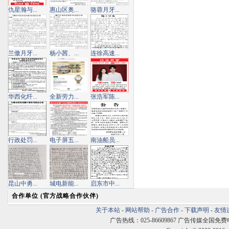
仇星瀚与...
惠山区奥...
骆蓉月牙...
兰傲月牙...
杨小茜、...
连徐高速...
华西化纤...
全新劳力...
张浩军陈...
行政处罚...
电子屏五...
南油船员...
昆山中勇...
城电新能...
启东市中...
合作单位 (官方战略合作伙伴)
关于本站
-
网站帮助
-
广告合作
-
下载声明
-
友情
广告热线：025-86609867 广告传媒全国免费电话:400