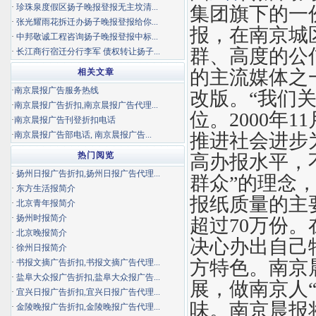
·
珍珠泉度假区扬子晚报登报无主坟清...
集团旗下的一
·
张光耀雨花拆迁办扬子晚报登报给你...
报，在南京城
·
中邦敬诚工程咨询扬子晚报登报中标...
群、高度的公
·
长江商行宿迁分行李军 债权转让扬子...
的主流媒体之一
相关文章
·
南京晨报广告服务热线
改版。“我们
·
南京晨报广告折扣,南京晨报广告代理...
位。2000年
·
南京晨报广告刊登折扣电话
·
南京晨报广告部电话, 南京晨报广告...
推进社会进步
热门阅览
高办报水平，
·
扬州日报广告折扣,扬州日报广告代理...
群众”的理念
·
东方生活报简介
报纸质量的主
·
北京青年报简介
·
扬州时报简介
超过70万份
·
北京晚报简介
决心办出自己
·
徐州日报简介
方特色。南京
·
书报文摘广告折扣,书报文摘广告代理...
·
盐阜大众报广告折扣,盐阜大众报广告...
展，做南京人
·
宜兴日报广告折扣,宜兴日报广告代理...
味。南京晨报
·
金陵晚报广告折扣,金陵晚报广告代理...