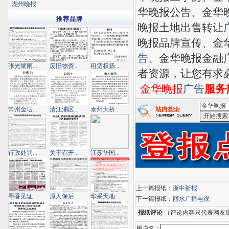
·
湖州晚报
华晚报公告、金华
推荐品牌
晚报土地出售转让
晚报品牌宣传、金
告
、金华晚报金融
张光耀雨...
废旧物资...
租赁权扬...
者资源，让您有求
金华晚报
广告
服务热
常州金坛...
清江浦区...
泰州大桥...
<金华晚报
行政处罚...
关于召开...
江苏华国...
上一篇报纸：
浙中新报
墨香见证...
原人保后...
华采天地...
下一篇报纸：
丽水广播电视
报纸评论
（评论内容只代表网友
用户名：