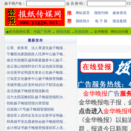
推
网站首页
报纸刊例
媒体资讯
荐
报纸简介
电 子 报
报业集团
您当前的位置：
传媒广告网
→
报纸传媒
→
投放指南
→ 金华晚报 · 网站访问量
最新发布
·
公章、财务章、法人章遗失扬子晚报...
·
宁馨阳光家园残疾人托养中心扬子晚...
·
南京市鼓楼区诚和家庭服务中心扬子...
·
连云港山地情怀自行车运动俱乐部扬...
·
出生医学证明遗失更名公告扬子晚报...
·
三知堂文化服务中心扬子晚报登报解...
·
无锡市惠山区党外知识分子联谊会扬...
·
吴沈燕扬子晚报登报道歉信
金华晚报
广告
服务
·
活力太阳花舞蹈队扬子晚报登报民办...
金华晚报电子报，
·
招租扬子晚报登报分类登报
·
石鼓路137号扬子晚报登报招租
点击进入
金华晚报
·
退役军人优待证丢失出生医学证明扬...
《金华晚报》以贴
·
和凤镇平安志愿者协会扬子晚报登报...
群，报道今日新闻
·
会计师证书扬子晚报登报退役军人优...