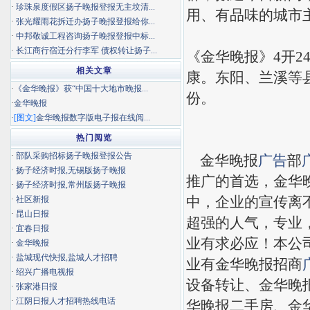
·
珍珠泉度假区扬子晚报登报无主坟清...
用、有品味的城市
·
张光耀雨花拆迁办扬子晚报登报给你...
·
中邦敬诚工程咨询扬子晚报登报中标...
·
长江商行宿迁分行李军 债权转让扬子...
《金华晚报》4开2
相关文章
康。东阳、兰溪等
·
《金华晚报》获“中国十大地市晚报...
份。
·
金华晚报
·
[图文]
金华晚报数字版电子报在线阅...
热门阅览
·
部队采购招标扬子晚报登报公告
金华晚报
广告
部
·
扬子经济时报,无锡版扬子晚报
推广的首选，金华
·
扬子经济时报,常州版扬子晚报
中，企业的宣传离
·
社区新报
·
昆山日报
超强的人气，专业
·
宜春日报
业有求必应！本公
·
金华晚报
·
盐城现代快报,盐城人才招聘
业有金华晚报招商
·
绍兴广播电视报
设备转让、金华晚
·
张家港日报
·
江阴日报人才招聘热线电话
华晚报二手房、金