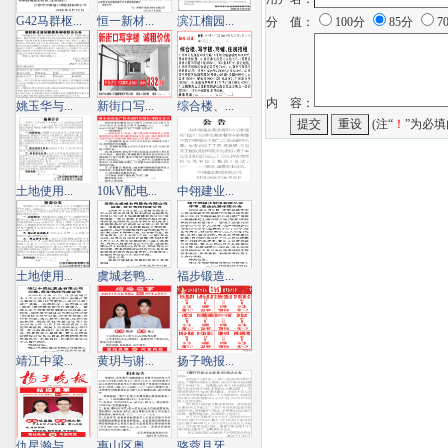
G42马群枢...
恒一新材...
滨江榴园...
分 值：
100分
85分
7
内 容：
姚玉华与...
新街口写...
综合楼、...
(注“
！
”为必填
土地使用...
10kV配电...
中翎建业...
土地使用...
虞城老鸭...
福步锻造...
靖江中梁...
黄玥与谢...
扬子晚报...
仇星瀚与...
惠山区奥...
骆蓉月牙...