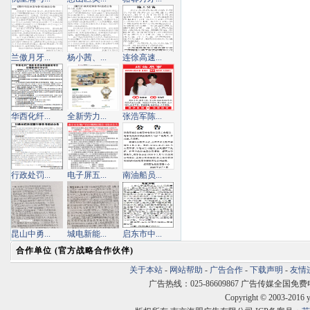
兰傲月牙...
杨小茜、...
连徐高速...
华西化纤...
全新劳力...
张浩军陈...
行政处罚...
电子屏五...
南油船员...
昆山中勇...
城电新能...
启东市中...
合作单位 (官方战略合作伙伴)
关于本站
-
网站帮助
-
广告合作
-
下载声明
-
友情
广告热线：025-86609867 广告传媒全国免费电话:400
Copyright © 2003-2016 