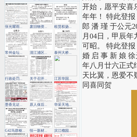
开始，愿平安喜
年年！ 特此登报 亦
郎 潘 瑾 于公
张光耀雨...
废旧物资...
租赁权扬...
月04日，甲辰年
可昭。 特此登报
常州金坛...
清江浦区...
泰州大桥...
婚 启 事 新 娘 徐
年八月廿六正式
天比翼，恩爱不
行政处罚...
关于召开...
江苏华国...
同喜同贺
墨香见证...
原人保后...
华采天地...
G42马群枢...
恒一新材...
滨江榴园...