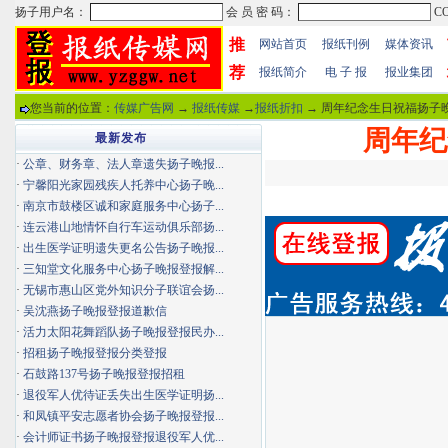
推
网站首页
报纸刊例
媒体资讯
荐
报纸简介
电 子 报
报业集团
您当前的位置：
传媒广告网
→
报纸传媒
→
报纸折扣
→ 周年纪念生日祝福扬子晚
周年纪
最新发布
·
公章、财务章、法人章遗失扬子晚报...
·
宁馨阳光家园残疾人托养中心扬子晚...
·
南京市鼓楼区诚和家庭服务中心扬子...
·
连云港山地情怀自行车运动俱乐部扬...
·
出生医学证明遗失更名公告扬子晚报...
·
三知堂文化服务中心扬子晚报登报解...
·
无锡市惠山区党外知识分子联谊会扬...
·
吴沈燕扬子晚报登报道歉信
·
活力太阳花舞蹈队扬子晚报登报民办...
·
招租扬子晚报登报分类登报
·
石鼓路137号扬子晚报登报招租
·
退役军人优待证丢失出生医学证明扬...
·
和凤镇平安志愿者协会扬子晚报登报...
·
会计师证书扬子晚报登报退役军人优...