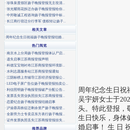
·
珍珠泉度假区扬子晚报登报无主坟清...
·
张光耀雨花拆迁办扬子晚报登报给你...
·
中邦敬诚工程咨询扬子晚报登报中标...
·
长江商行宿迁分行李军 债权转让扬子...
相关文章
·
周年纪念生日祝福扬子晚报登报结婚...
热门阅览
·
南京水上分局扬子晚报登报体认尸启...
·
遗失启事江苏商报登报声明
·
科德宝宝翎衬布江苏商报登报环境影...
·
水利志愿服务站江苏商报登报通知
·
江阴标榜上市辅导江苏经济报登报公...
·
LED电子屏广告位扬子晚报登报拍卖公...
周年纪念生日祝
·
利信照明扬子晚报登报破产分配公告...
·
发票丢失营业执照挂失江苏商报登报...
吴宇妍女士于20
·
恋爱纪念扬子晚报登报结婚启事
头。特此登报，敬
·
沪渝蓉高铁征迁剩余资产扬子晚报登...
·
全新劳力士专卖店东方表行扬子晚报...
生日快乐，身体
·
证件发票执照丢失江苏商报登报挂失...
婚启事！ 生 日
推荐品牌