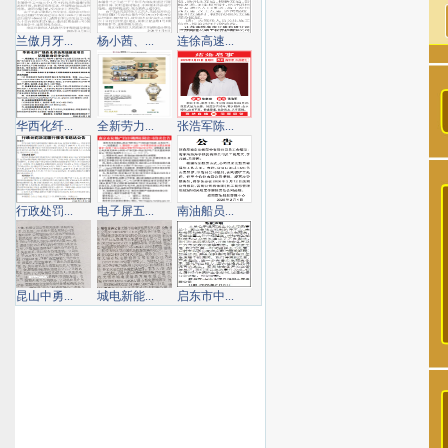
兰傲月牙...
杨小茜、...
连徐高速...
华西化纤...
全新劳力...
张浩军陈...
行政处罚...
电子屏五...
南油船员...
昆山中勇...
城电新能...
启东市中...