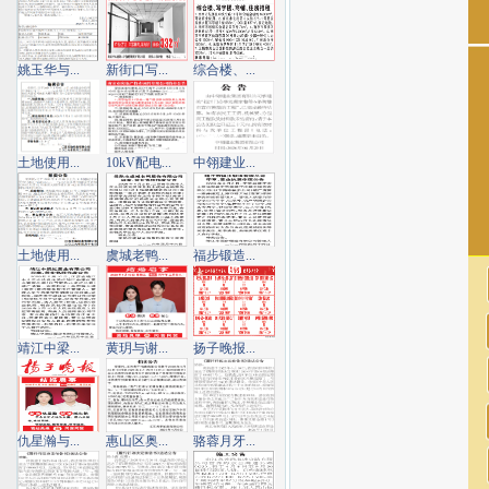
姚玉华与...
新街口写...
综合楼、...
土地使用...
10kV配电...
中翎建业...
土地使用...
虞城老鸭...
福步锻造...
靖江中梁...
黄玥与谢...
扬子晚报...
仇星瀚与...
惠山区奥...
骆蓉月牙...