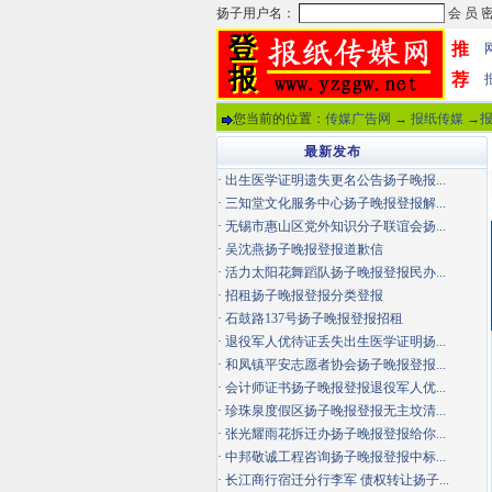
推
荐
您当前的位置：
传媒广告网
→
报纸传媒
→
最新发布
·
出生医学证明遗失更名公告扬子晚报...
·
三知堂文化服务中心扬子晚报登报解...
·
无锡市惠山区党外知识分子联谊会扬...
·
吴沈燕扬子晚报登报道歉信
·
活力太阳花舞蹈队扬子晚报登报民办...
·
招租扬子晚报登报分类登报
·
石鼓路137号扬子晚报登报招租
·
退役军人优待证丢失出生医学证明扬...
·
和凤镇平安志愿者协会扬子晚报登报...
·
会计师证书扬子晚报登报退役军人优...
·
珍珠泉度假区扬子晚报登报无主坟清...
·
张光耀雨花拆迁办扬子晚报登报给你...
·
中邦敬诚工程咨询扬子晚报登报中标...
·
长江商行宿迁分行李军 债权转让扬子...