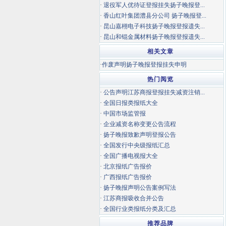
·
退役军人优待证登报挂失扬子晚报登...
·
香山红叶集团澧县分公司 扬子晚报登...
·
昆山嘉栩电子科技扬子晚报登报遗失...
·
昆山和锟金属材料扬子晚报登报遗失...
相关文章
·
作废声明扬子晚报登报挂失申明
热门阅览
·
公告声明江苏商报登报挂失减资注销...
·
全国日报类报纸大全
·
中国市场监管报
·
企业减资名称变更公告流程
·
扬子晚报致歉声明登报公告
·
全国发行中央级报纸汇总
·
全国广播电视报大全
·
北京报纸广告报价
·
广西报纸广告报价
·
扬子晚报声明公告案例写法
·
江苏商报吸收合并公告
·
全国行业类报纸分类及汇总
推荐品牌