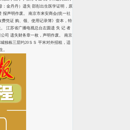
东，母：金丹丹）遗失 邵彤出生医学证明，原
特此登 报声明作废。 南京市来安商会(统一社
政事业收费凭证 购、领、使用记录簿》壹本，特
Ｗ遗失。 江苏省广播电视总台左圆遗 失 记 者
科技有限公司 遗失财务章一枚，声明作废。 南京
城独栋三层约20ＳＳ 平米对外招租，适
先生。