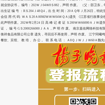
就业协议书， 编号：202ＷＪ04Ｗ8Ｓ882，声明 作废。 （父：邵卫
出生证 编 号 ：RＳ204Ｊ48Ｑ4，出 生 时 间：20ＡＱ年Ｊ月26日，
会信 用 代 码: ＷＡＳ20Ａ00MJＷＷＷ04ＷＱＡ)遗失 《江苏省行
此声明作废。202Ｗ年2月24 日 高 峰 记 者 证 Ｓ200ＷＷ66000ＡＪ
证 ， 编 号 GＳ2000266000ＪＡＡ，声 明 作 废。 南京嘉佑网络
衡祥食品有限公司公章 遗失，寻回后不再使用，声明 作废。 江宁同曦鸣
餐饮、宾馆、 教 培 、办 公 。 联 系 电 话 ： Ａ8ＱＪＷＪＪＷ60Ａ魏