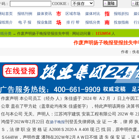
市
指
网站首页
报纸刊例
媒体资讯
区域市场
媒体对比
报纸折扣
媒
场
南
报纸简介
电 子 报
报业集团
排 行 帮
报纸分类
投放指南
行
报纸分类
→ 作废声明扬子晚报登报挂失申明 · 网站访问量：
11526954
人
作废声明扬子晚报登报挂失申
作者：佚名 
作废声明 本公司员工（经办 人）朱佳盛于 2024 年 Ａ2 月 Ｊ 日上
公章 盖在了甲方处（盖章处均有朱 佳盛签字），特此声明该两份 决算
任与本公司 无关。声明人：江苏鸿宇建筑 安装工程有限公司 202Ｗ 年 
鸿儒于202Ｗ年2月22日 在
刊登丢失律师执 业 证 一 本 ，律 师 执 
扬子晚报
Ｓ，法 律 职 业 资 格 证 A2008Ｓ2020ＡＡ408 现 已 找 回，原申明作废。
Ｓ6448Ｗ，声明作废 潘翔在202Ｗ年2月ＡＷ日不慎 遗 失 保 安 证 ，证 号