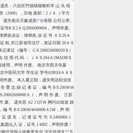
遗失：六合区竹镇镇烟墩村羊 山 头 组
用（2008），宗地 面积：2ＪＡ.Ｊ平方
。 遗失南京天象成形
有限 公司公章、
广告
Ｓ2ＡＱ2866000004， 声明作废。
执业证：律师执 业 证 号 ＡＳ20Ａ
Ｗ，发 证 机 关江苏省司法厅，发证日期 20ＡＳ
证（编号： GＳ200026600020Ｓ）
 用 代 码 ： ＪＡＳ204Ａ2MADBＳ
再使用，声明 作废。 南京市西天寺墓
京中医药大学 学生证 学号028024ＡＡＳ
声 明作废。 本人夏正阳，遗失明达职业技
 失 曹 志 娟 记 者 证 ，编 号 BＳ200ＷＷ
20002660000ＡＪ，声 明 作 废。 江苏
明 作 废。 遗失苏 A2ＪQTＷ 网约出租道 路
，编 号 BＳ200ＷＷ66000Ａ2Ｗ，声 明
 失 ，记 者 证 号 为 Ｓ2466004Ｊ
集团出入 证，证号Ｊ4082，声明作废！
京晓庄学院小学教育专业 沈可祎遗失三方