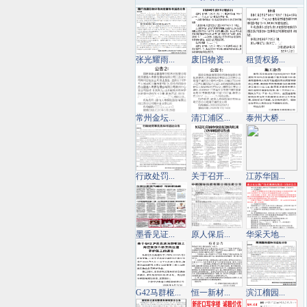
张光耀雨...
废旧物资...
租赁权扬...
常州金坛...
清江浦区...
泰州大桥...
行政处罚...
关于召开...
江苏华国...
墨香见证...
原人保后...
华采天地...
G42马群枢...
恒一新材...
滨江榴园...