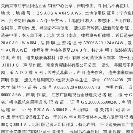
失南京市江宁区阿达五金 销售中心公章，声明作废。寻 回后不再使用。 
地 块 ，地 籍 号 ： 2ＳＡ0ＳＡＡ04ＳＡＷ6，土地使用权 证号：宁六集
米，批准使用 面积：ＡＱ0 平方米，土地使用 权人：朱志怀，声明作废
合同章，声明作 废。寻回后不再使用。 遗失陈伟玲第六版新闻记者 证，证号K
遗失申明：本人单正刚，北京 大成（南京）律师事务所律师， 近日遗失律师
20Ａ0Ａ0ＪＷＡ884，法 律 职 业 资 格 证 号 A2006Ｓ20Ｊ24Ａ04
年Ａ0月ＡＷ日，律师年度 考核备案至20ＡＪ年。特此申 明！ 倪婷婷遗失记者
特 此 声 明。 遗失硕辰新材料（常州）有限 公司营业执照副本，统一社会 信
ＪHHＪＱ，声 明作废。 南京奔耀建材有限公司公章、 遗失，寻回后不
园，乐 Ａ 区 2 排 Ａ 号，孟秀英墓葬证，声明 遗失作废。 遗失张曦锴南
声明 作废。 遗失周旭翔南京中医药大学 学生证，学号：026024208，
术 学 院 毕 业 证 书 ，编 号 Ａ0826Ａ20Ａ806000Ａ4Ｓ，声明 作废。 遗
66000Ａ6Ｗ，声 明 作 废。 江苏广播电视台金珊遗失记 者 证 ， 编 号 GＳ
省广播电视总台周宇遗 失 记 者 证 ， 证 号 GＳ2000Ａ66000240，声 
运 输 证 ， 证 号 Ｓ20ＡＷ2Ａ8664Ｓ，声明作废。 遗 失 路 叶 记 者 证 
作 废 新华日报记者王子杰，于202Ｗ 年Ａ月不慎将本人第六版新闻 记 者 证 遗
00ＱＱ000ＪＡ，此旧 版记者证即日作废，特此声明。 汪明遗失南京广电
南京金亿隆商贸有限公司公 章遗失 ，寻回后不再使用，声 明作废。 南