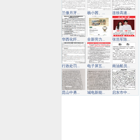
兰傲月牙...
杨小茜、...
连徐高速...
华西化纤...
全新劳力...
张浩军陈...
行政处罚...
电子屏五...
南油船员...
昆山中勇...
城电新能...
启东市中...