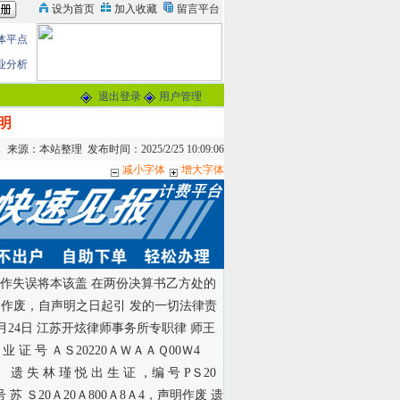
体平点
业分析
退出登录
用户管理
明
来源：本站整理 发布时间：2025/2/25 10:09:06
减小字体
增大字体
午因工作失误将本该盖 在两份决算书乙方处的
书作废，自声明之日起引 发的一切法律责
2月24日 江苏开炫律师事务所专职律 师王
业 证 号 ＡＳ20220ＡＷＡＡＱ00Ｗ4
 遗 失 林 瑾 悦 出 生 证 ，编 号 PＳ20
 苏 Ｓ20Ａ20Ａ800Ａ8Ａ4，声明作废 遗