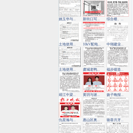
姚玉华与...
新街口写...
综合楼、...
土地使用...
10kV配电...
中翎建业...
土地使用...
虞城老鸭...
福步锻造...
靖江中梁...
黄玥与谢...
扬子晚报...
仇星瀚与...
惠山区奥...
骆蓉月牙...